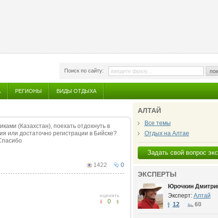
Поиск по сайту:
пои
А
РЕГИОНЫ
ВИДЫ ОТДЫХА
АЛТАЙ
Все темы
иками (Казахстан), поехать отдохнуть в
ия или достаточно регистрации в Бийске?
Отдых на Алтае
Спасибо
Задать свой вопрос эк
1422
0
ЭКСПЕРТЫ
Юрочкин Дмитрий
Эксперт:
Алтай
оценить
0
12
60