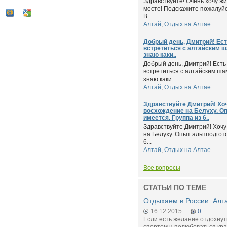
Здравствуйте! Очень хочу жи
месте! Подскажите пожалуйс
В...
Алтай
,
Отдых на Алтае
Добрый день, Дмитрий! Ес
встретиться с алтайским 
знаю каки..
Добрый день, Дмитрий! Есть
встретиться с алтайским ша
знаю каки...
Алтай
,
Отдых на Алтае
Здравствуйте Дмитрий! Хо
восхождение на Белуху. О
имеется. Группа из 6..
Здравствуйте Дмитрий! Хоч
на Белуху. Опыт альпподгото
6...
Алтай
,
Отдых на Алтае
Все вопросы
СТАТЬИ ПО ТЕМЕ
Отдыхаем в России: Алта
16.12.2015
0
Если есть желание отдохнут