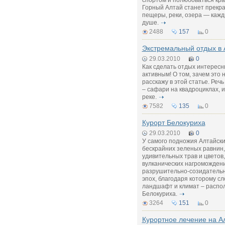
спортом и полюбоваться кра
Горный Алтай станет прекр
пещеры, реки, озера — кажд
душе.
2488
157
0
Экстремальный отдых в 
29.03.2010
0
Как сделать отдых интересн
активным! О том, зачем это н
расскажу в этой статье. Реч
– сафари на квадроциклах, и
реке.
7582
135
0
Курорт Белокуриха
29.03.2010
0
У самого подножия Алтайских
бескрайних зеленых равнин
удивительных трав и цветов
вулканических нагроможден
разрушительно-созидательн
эпох, благодаря которому с
ландшафт и климат – распо
Белокуриха.
3264
151
0
Курортное лечение на А