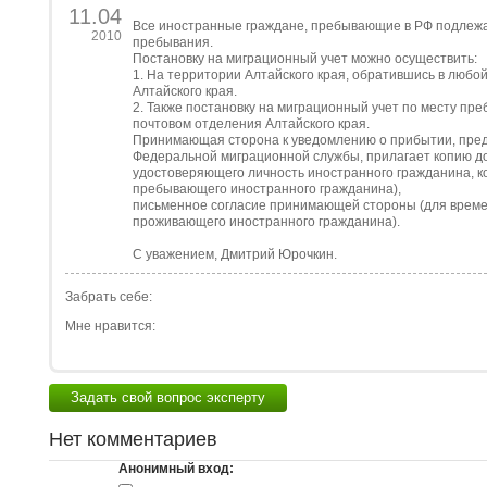
11.04
Все иностранные граждане, пребывающие в РФ подлежат 
2010
пребывания.
Постановку на миграционный учет можно осуществить:
1. На территории Алтайского края, обратившись в люб
Алтайского края.
2. Также постановку на миграционный учет по месту пр
почтовом отделения Алтайского края.
Принимающая сторона к уведомлению о прибытии, пред
Федеральной миграционной службы, прилагает копию д
удостоверяющего личность иностранного гражданина, 
пребывающего иностранного гражданина),
письменное согласие принимающей стороны (для врем
проживающего иностранного гражданина).
С уважением, Дмитрий Юрочкин.
Забрать себе:
Мне нравится:
Задать свой вопрос эксперту
Нет комментариев
Анонимный вход: