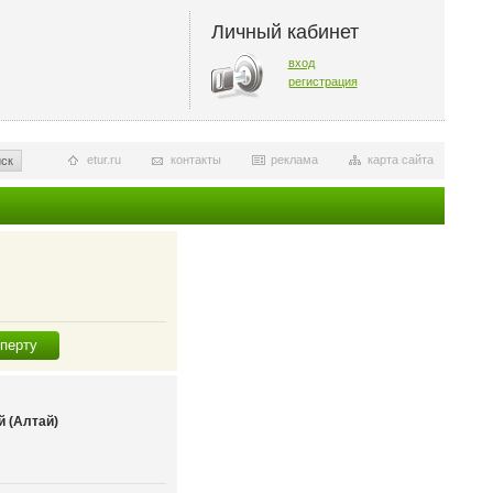
Личный кабинет
вход
регистрация
etur.ru
контакты
реклама
карта сайта
ск
сперту
 (Алтай)