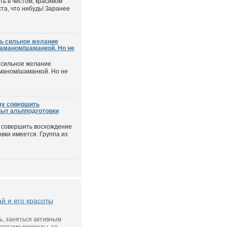
ть в чистом, красивом
та, что нибудь! Заранее
ть сильное желание
шаманом/шаманкой. Но не
 сильное желание
маном/шаманкой. Но не
чу совершить
пыт альпподготовки
у совершить восхождение
вки имеется. Группа из
й и его красоты
ь, заняться активным