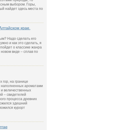
сотами природы, то
асным выбором. Горы,
ый найдет здесь места по
Алтайском крае.
ым? Надо сделать его
ужно и как это сделать, я
ь пойдет о классике жанра
 новом виде – сплав по
 гор, на границе
, наполненных ароматами
, и величественных
ий – свидетелей
ого процесса древних
ложился здешний
ложился курорт
лтае