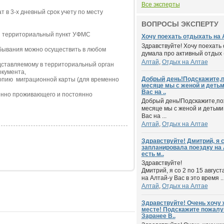
Все эксперты
в 3-х дневный срок учету по месту
ВОПРОСЫ ЭКСПЕРТУ
ой территориальный пункт УФМС
Хочу поехать отдыхать на 
Здравствуйте! Хочу поехать 
ебывания можно осуществить в любом
думала про активный отдых (по
Алтай
,
Отдых на Алтае
ставляемому в территориальный орган
окумента,
Добрый день!Подскажите,п
копию миграционной карты (для временно
месяце мы с женой и детьм
Вас на ..
енно проживающего и постоянно
Добрый день!Подскажите,по
месяце мы с женой и детьми
Вас на ...
Алтай
,
Отдых на Алтае
Здравствуйте! Дмитрий, я с
запланировала поездку на 
есть м..
Здравствуйте!
Дмитрий, я со 2 по 15 авгус
на Алтай-у Вас в это время ..
Алтай
,
Отдых на Алтае
Здравствуйте! Очень хочу 
месте! Подскажите пожалуй
Заранее В..