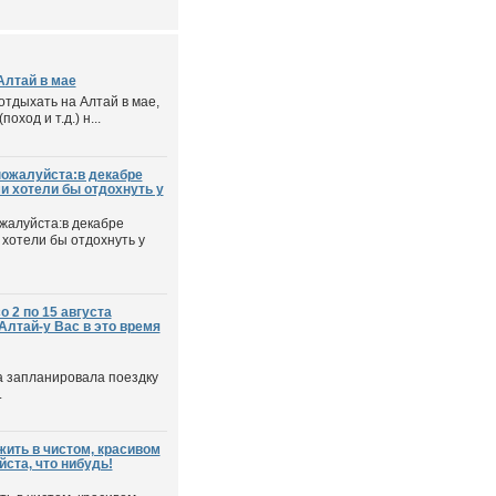
Алтай в мае
отдыхать на Алтай в мае,
ход и т.д.) н...
ожалуйста:в декабре
и хотели бы отдохнуть у
жалуйста:в декабре
 хотели бы отдохнуть у
о 2 по 15 августа
Алтай-у Вас в это время
та запланировала поездку
.
жить в чистом, красивом
ста, что нибудь!