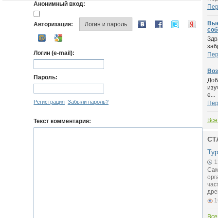
Анонимный вход:
Пер
Вые
Авторизация:
Логин и пароль
соб
Здр
заб
Логин (e-mail):
Пер
Воз
Пароль:
Доб
изу
е...
Регистрация
Забыли пароль?
Пер
Все
Текст комментария:
СТ
Тур
1
Сам
орг
час
дре
1
Все