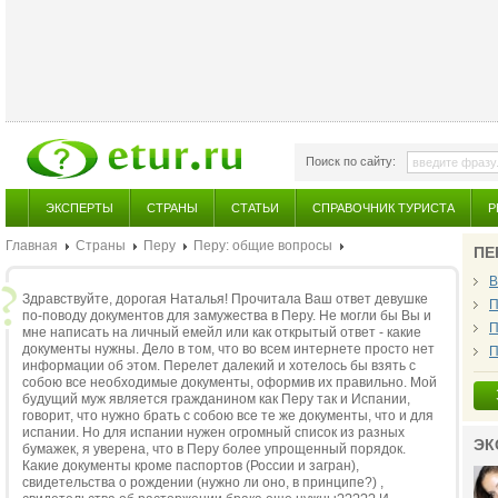
Поиск по сайту:
ЭКСПЕРТЫ
СТРАНЫ
СТАТЬИ
СПРАВОЧНИК ТУРИСТА
Р
Главная
Страны
Перу
Перу: общие вопросы
ПЕ
В
Здравствуйте, дорогая Наталья! Прочитала Ваш ответ девушке
П
по-поводу документов для замужества в Перу. Не могли бы Вы и
П
мне написать на личный емейл или как открытый ответ - какие
документы нужны. Дело в том, что во всем интернете просто нет
П
информации об этом. Перелет далекий и хотелось бы взять с
собою все необходимые документы, оформив их правильно. Мой
будущий муж является гражданином как Перу так и Испании,
говорит, что нужно брать с собою все те же документы, что и для
испании. Но для испании нужен огромный список из разных
ЭК
бумажек, я уверена, что в Перу более упрощенный порядок.
Какие документы кроме паспортов (России и загран),
свидетельства о рождении (нужно ли оно, в принципе?) ,