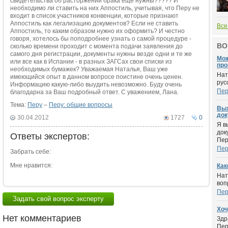
свидетельства об расторжении брака еще нужны????? И
необходимо ли ставить на них Аппостиль, учитывая, что Перу не
входит в список участников конвенции, которые признают
Аппостиль как легализацию документов? Если не ставить
Все
Аппостиль, то каким образом нужно их оформить? И честно
говоря, хотелось бы поподробнее узнать о самой процедуре -
ВО
сколько времени проходит с момента подачи заявления до
самого дня регистрации, документы нужны везде одни и те же
Мож
или все как в Испании - в разных ЗАГСах свои списки из
про
необходимых бумажек? Уважаемая Наталья, Ваш уже
Нат
имеющийся опыт в данном вопросе поистине очень ценен.
рус
Информацию какую-либо выудить невозможно. Буду очень
Пер
благодарна за Ваш подробный ответ. С уважением, Лана.
Тема:
Перу
–
Перу: общие вопросы
Вых
док
30.04.2012
1727
0
Я в
док
Ответы экспертов:
Пер
Пер
Забрать себе:
Мне нравится:
Как
Нат
воп
Пер
Задать свой вопрос эксперту
Хоч
Нет комментариев
Здр
Пер