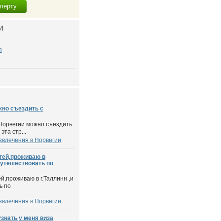
сперту
И
я
жно съездить с
 Норвегии можно съездить
та стр...
звлечения в Норвегии
гей,проживаю в
путешествовать по
й,проживаю в г.Таллинн ,и
ь по
звлечения в Норвегии
знать у меня виза