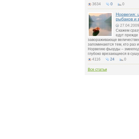
3634
0
0
Норвегия: 
рыбаков и 
27.04.200
Скажем сразу
едут прежде 
завораживающе величествен
запоминаются тем, кто раз 
Норвегию фьорды – змеепод
глубоко врезающиеся в сушу
4116
24
0
Все статьи