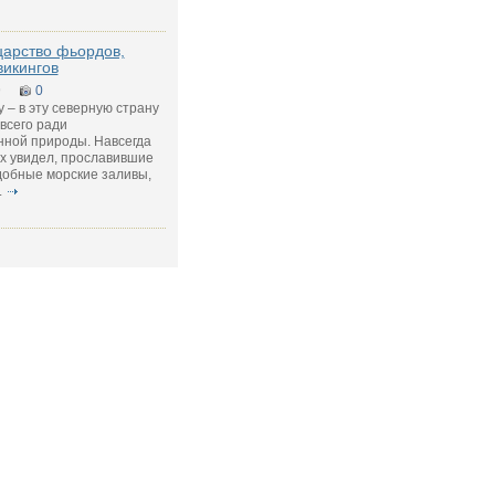
царство фьордов,
викингов
9
0
 – в эту северную страну
всего ради
ной природы. Навсегда
их увидел, прославившие
обные морские заливы,
.