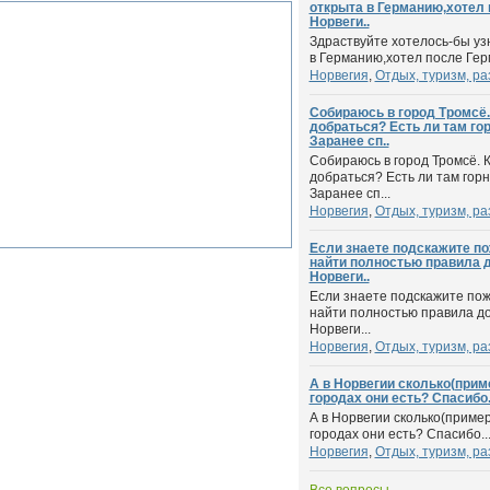
открыта в Германию,хотел 
Норвеги..
Здраствуйте хотелось-бы уз
в Германию,хотел после Гер
Норвегия
,
Отдых, туризм, ра
Собираюсь в город Тромсё.
добраться? Есть ли там г
Заранее сп..
Собираюсь в город Тромсё. 
добраться? Есть ли там гор
Заранее сп...
Норвегия
,
Отдых, туризм, ра
Если знаете подскажите по
найти полностью правила 
Норвеги..
Если знаете подскажите пож
найти полностью правила д
Норвеги...
Норвегия
,
Отдых, туризм, ра
А в Норвегии сколько(приме
городах они есть? Спасибо.
А в Норвегии сколько(пример
городах они есть? Спасибо..
Норвегия
,
Отдых, туризм, ра