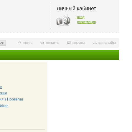
Личный кабинет
вход
регистрация
etur.ru
контакты
реклама
карта сайта
ск
ии
егию
ия в Норвегии
вегии