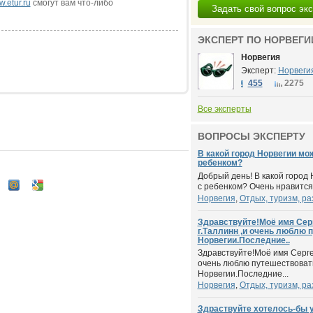
.etur.ru
смогут вам что-либо
Задать свой вопрос эк
ЭКСПЕРТ ПО НОРВЕГИ
Норвегия
Эксперт:
Норвеги
455
2275
Все эксперты
ВОПРОСЫ ЭКСПЕРТУ
В какой город Норвегии мо
ребенком?
Добрый день! В какой город
с ребенком? Очень нравится э
Норвегия
,
Отдых, туризм, ра
Здравствуйте!Моё имя Сер
г.Таллинн ,и очень люблю 
Норвегии.Последние..
Здравствуйте!Моё имя Серге
очень люблю путешествоват
Норвегии.Последние...
Норвегия
,
Отдых, туризм, ра
Здраствуйте хотелось-бы у