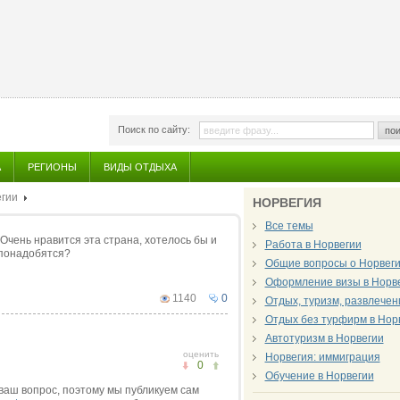
Поиск по сайту:
пои
А
РЕГИОНЫ
ВИДЫ ОТДЫХА
егии
НОРВЕГИЯ
Все темы
Очень нравится эта страна, хотелось бы и
Работа в Норвегии
 понадобятся?
Общие вопросы о Норвег
Оформление визы в Норв
1140
0
Отдых, туризм, развлечен
Отдых без турфирм в Нор
Автотуризм в Норвегии
оценить
Норвегия: иммиграция
0
Обучение в Норвегии
 ваш вопрос, поэтому мы публикуем сам