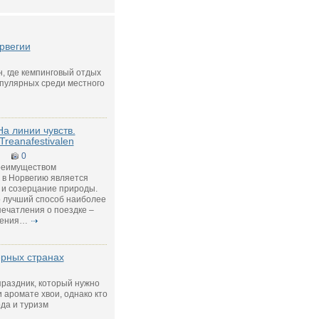
рвегии
н, где кемпинговый отдых
опулярных среди местного
На линии чувств.
Treanafestivalen
0
реимуществом
 в Норвегию является
 и созерцание природы.
о лучший способ наиболее
печатления о поездке –
жения…
ерных странах
раздник, который нужно
и аромате хвои, однако кто
ода и туризм