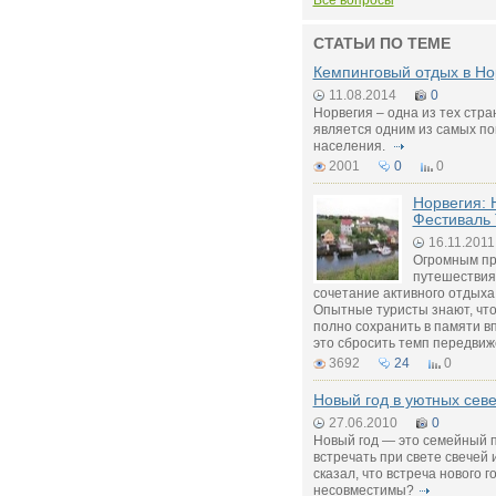
Все вопросы
СТАТЬИ ПО ТЕМЕ
Кемпинговый отдых в Но
11.08.2014
0
Норвегия – одна из тех стра
является одним из самых п
населения.
2001
0
0
Норвегия: 
Фестиваль 
16.11.2011
Огромным п
путешествия
сочетание активного отдыха
Опытные туристы знают, чт
полно сохранить в памяти в
это сбросить темп передви
3692
24
0
Новый год в уютных сев
27.06.2010
0
Новый год — это семейный п
встречать при свете свечей 
сказал, что встреча нового г
несовместимы?