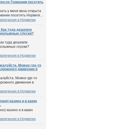
после Германии посетить
нать у меня виза открыта
мании посетить Норвеги...
звлечения в Норвегии
 Как туда дешевле
орнолыжные спуски?
Как туда дешевле
нолыжные спуски?
звлечения в Норвегии
жалуйста. Можно где-то
дорожного движения в
алуйста. Можно где-то
орожного движения в
звлечения в Норвегии
рно) казино и в каких
.
но) казино и в каких
.
звлечения в Норвегии