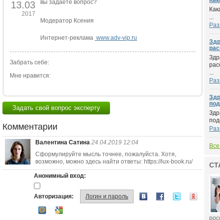
Как
вы задаете вопрос?
13.03
Как
2017
...
Модератор Ксения
Раз
Интернет-реклама
www.adv-vip.ru
Здр
рас
Здр
Забрать себе:
рас
...
Мне нравится:
Раз
Здр
подс
Задать свой вопрос эксперту
Здр
под
Комментарии
Раз
Валентина Сатина
24.04.2019 12:04
Все
Сформулируйте мысль точнее, пожалуйста. Хотя,
возможно, можно здесь найти ответы: https://lux-book.ru/
СТ
Анонимный вход:
Авторизация:
Логин и пароль
рос