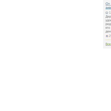
От 
ак
1
Дер
удо
ред
кто
ден
2
Все