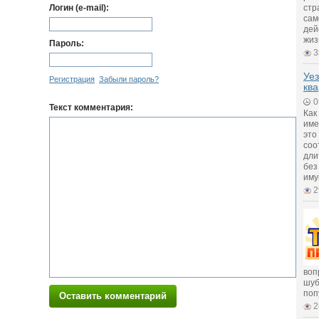
Логин (e-mail):
стр
сам
дей
жиз
Пароль:
3
Уез
Регистрация
Забыли пароль?
ква
0
Текст комментария:
Как
име
это
соо
дли
без
иму
2
воп
шуб
поп
Оставить комментарий
2