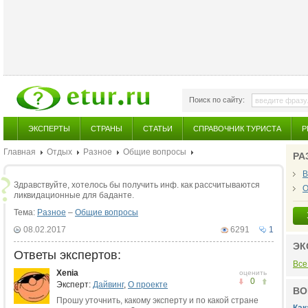
Поиск по сайту:
ЭКСПЕРТЫ
СТРАНЫ
СТАТЬИ
СПРАВОЧНИК ТУРИСТА
Р
Главная
Отдых
Разное
Общие вопросы
РА
В
Здравствуйте, хотелось бы получить инф. как рассчитываются
О
ликвидационные для баданте.
Тема:
Разное
–
Общие вопросы
08.02.2017
6291
1
ЭК
Ответы экспертов:
Все
Xenia
оценить
0
Эксперт:
Дайвинг
,
О проекте
ВО
Прошу уточнить, какому эксперту и по какой стране