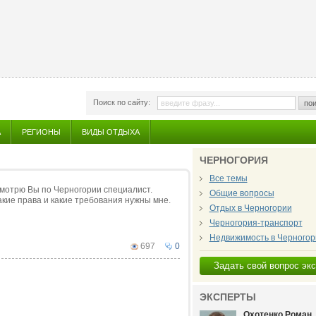
Поиск по сайту:
пои
А
РЕГИОНЫ
ВИДЫ ОТДЫХА
ЧЕРНОГОРИЯ
Все темы
Смотрю Вы по Черногории специалист.
Общие вопросы
Какие права и какие требования нужны мне.
Отдых в Черногории
Черногория-транспорт
Недвижимость в Черногор
697
0
Задать свой вопрос эк
ЭКСПЕРТЫ
Охотенко Роман