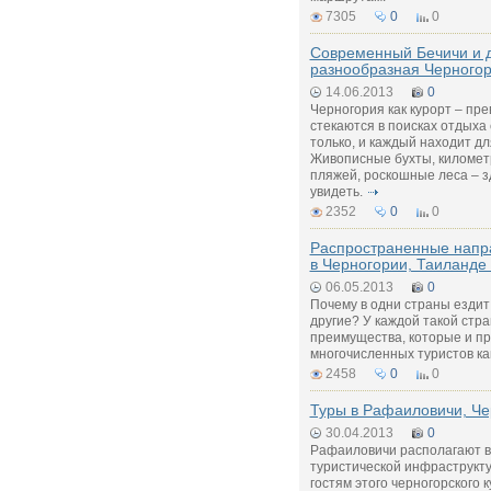
7305
0
0
Современный Бечичи и 
разнообразная Черного
14.06.2013
0
Черногория как курорт – пр
стекаются в поисках отдыха 
только, и каждый находит дл
Живописные бухты, километ
пляжей, роскошные леса – зд
увидеть.
2352
0
0
Распространенные напр
в Черногории, Таиланде
06.05.2013
0
Почему в одни страны ездит
другие? У каждой такой стр
преимущества, которые и п
многочисленных туристов ка
2458
0
0
Туры в Рафаиловичи, Че
30.04.2013
0
Рафаиловичи располагают 
туристической инфраструкту
гостям этого черногорского 