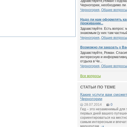
Здравствуйте,Роман! Подска
Черногории, необходимо ли 
Черногория
,
Общие вопрос
Надо ли нам оформлять ка
проживании...
Здравствуйте. Есть вопрос: 
знакомым (у них там частный
Черногория
,
Общие вопрос
Возможно ли заказать у Ва
Здравствуйте, Роман. Спаси
интересную и информативну
отдыха в Че...
Черногория
,
Общие вопрос
Все вопросы
СТАТЬИ ПО ТЕМЕ
Какие услуги вам сможет 
Черногории
28.07.2014
0
Гид – это незаменимый для 
первых дней вашего путеше
сориентироваться на местно
самым интересным и впеча
маршрутам.