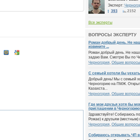
Эксперт:
Черного
393
2152
Все эксперты
ВОПРОСЫ ЭКСПЕРТУ
Роман добрый день. Не наш
извините ...
Роман добрый день. Не нашл
задаю Вам. Смотрю Вы по Че
Черногория
,
Общие вопрос
С семьей хотели бы уехать
Добрый день! Мы с семьей х
Черногорию на ПМЖ. Открыт
Казахста...
Черногория
,
Общие вопрос
Где мои друзья хотя бы мо
приглашении в Черногорию
Здравствуйте! Собираюсь пое
Рожае) к друзьям (местным) 
Черногория
,
Общие вопрос
Собираюсь открывать ЧП в 