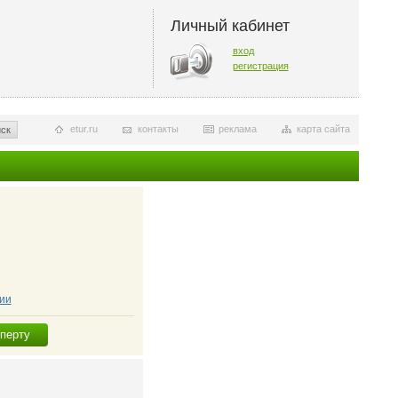
Личный кабинет
вход
регистрация
etur.ru
контакты
реклама
карта сайта
ск
ии
сперту