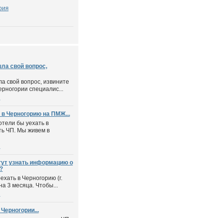
рия
ла свой вопрос,
а свой вопрос, извините
рногории специалис...
ы
 в Черногорию на ПМЖ...
отели бы уехать в
ь ЧП. Мы живем в
ы
гут узнать информацию о
?
хать в Черногорию (г.
на 3 месяца. Чтобы...
ы
Черногории...