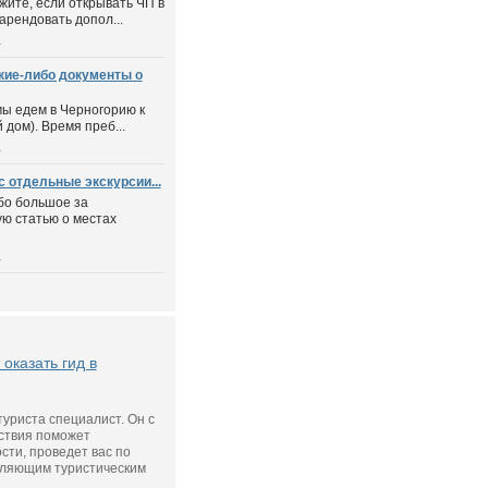
жите, если открывать ЧП в
арендовать допол...
ы
кие-либо документы о
мы едем в Черногорию к
 дом). Время преб...
ы
с отдельные экскурсии...
бо большое за
ю статью о местах
ы
оказать гид в
туриста специалист. Он с
ствия поможет
сти, проведет вас по
тляющим туристическим