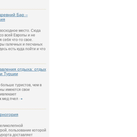
древний Бар –
рия
евосходное место. Сюда
со всей Европы и не
я себя что-то свое.
ры галечных и песчаных
есь есть куда пойти и что
авления отдыха: отдых
 и Турции
 больше туристов, чем в
аны имеются свои
ривлекают
к мед пчел
рногория
великолепной
рой, пользование которой
курорта доставляет