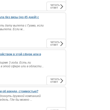
читать
ответ
ла без визы (до 45 дней) с
ть дату вылета с Гуама, если
вылета. Если м...
читать
ответ
ойством в этой сфере или в
ирме 3 года. Есть ли
 этой сфере или в области...
читать
ответ
и об аренде, стоимостью?
дохнуть дружной компанией
дель. Где бы можно ...