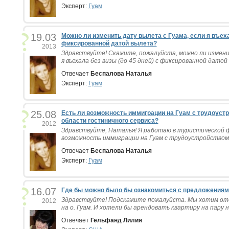
Эксперт:
Гуам
19.03
Можно ли изменить дату вылета с Гуама, если я въеха
фиксированной датой вылета?
2013
Здравствуйте! Скажите, пожалуйста, можно ли измени
я въехала без визы (до 45 дней) с фиксированной датой 
Отвечает
Беспалова Наталья
Эксперт:
Гуам
25.08
Есть ли возможность иммиграции на Гуам с трудоустр
области гостиничного сервиса?
2012
Здравствуйте, Наталья! Я работаю в туристической ф
возможность иммиграции на Гуам с трудоустройством в
Отвечает
Беспалова Наталья
Эксперт:
Гуам
16.07
Где бы можно было бы ознакомиться с предложениям
Здравствуйте! Подскажите пожалуйста. Мы хотим от
2012
на о. Гуам. И хотели бы арендовать квартиру на пару не
Отвечает
Гельфанд Лилия