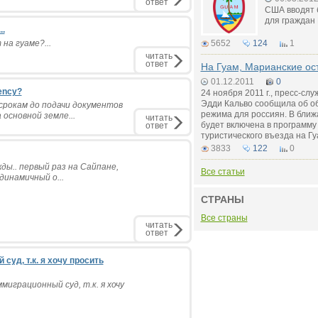
ответ
США вводят 
для граждан 
..
на гуаме?...
5652
124
1
читать
ответ
На Гуам, Марианские ост
01.12.2011
0
ency?
24 ноября 2011 г., пресс-сл
Эдди Кальво сообщила об об
 срокам до подачи документов
режима для россиян. В бли
основной земле...
читать
будет включена в программу
ответ
туристического въезда на Гу
3833
122
0
ды.. первый раз на Сайпане,
Все статьи
динамичный о...
СТРАНЫ
Все страны
читать
ответ
суд, т.к. я хочу просить
миграционный суд, т.к. я хочу