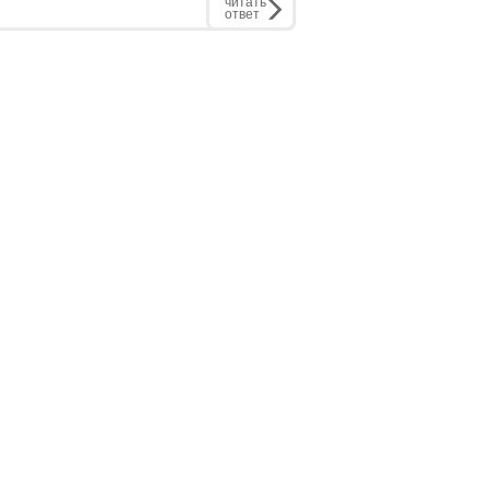
читать
ответ
РЕКЛАМОДАТЕЛЮ:
бинет
Рекламные места
статью
Стоимость размещения
экспертом
Контакты
ства