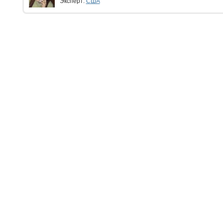
Эксперт:
США
ЧИТАТЕЛЮ:
ЭКСПЕРТУ:
Личный кабинет
Личный ка
Настройка уведомлений
Написать 
Написать статью
Как стать 
Преимуще