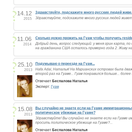
14.12
Здравствуйте, подскажите много русских людей живе.
Здравствуйте, подскажите много русских людей живет 
2015
11.06
Сколько нужно прожить на Гуам чтобы получить resid
Добрый день, вопрос следующий: у меня грин карта, по
2014
на гражданина США осталось примерно года 2. Живу на 
25.10
Подумываю о переезде на Гуам...
Hafa Adai, Наталья! На Марианских островах была дваж
2013
второй раз на Гуаме... Гуам понравился больше... более 
Отвечает
Беспалова Наталья
Эксперт:
Гуам
15.08
Вы случайно не знаете если на Гуаме иммиграционный 
политическое убежище на Гуаме?
2013
Здравствуйте! Вы случайно не знаете если на Гуаме им
просить политическое убежище на Гуаме?...
Отвечает
Беспалова Наталья