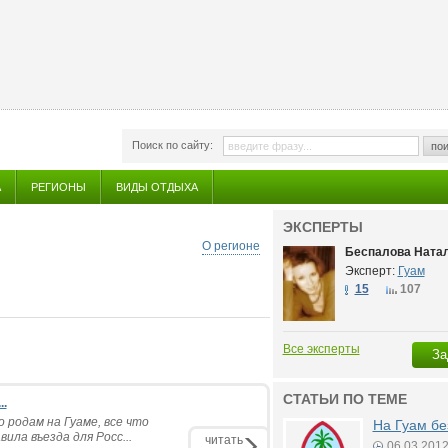
Поиск по сайту:
пои
А
РЕГИОНЫ
ВИДЫ ОТДЫХА
ЭКСПЕРТЫ
О регионе
Беспалова Ната
Эксперт:
Гуам
15
107
Все эксперты
За
СТАТЬИ ПО ТЕМЕ
.
родам на Гуаме, все что
На Гуам бе
ила въезда для Росс...
читать
06.03.201