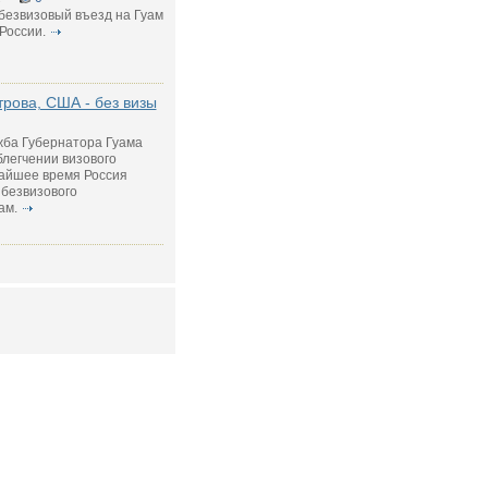
безвизовый въезд на Гуам
России.
рова, США - без визы
ужба Губернатора Гуама
легчении визового
жайшее время Россия
 безвизового
ам.