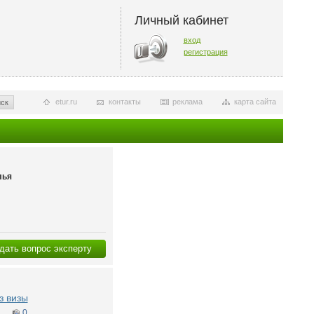
Личный кабинет
вход
регистрация
etur.ru
контакты
реклама
карта сайта
ск
лья
дать вопрос эксперту
з визы
2
0