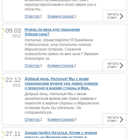
возможность иммиграции на Гуам с
трудоустройством в этой сфере или в
области...
читать
Ответов:
1
Комментариев:
1
ответ
09.03
Нужна ли виза для гражданки
Узбекистана?
2012
Наталья, здравствуйте! Я Гражданка
Узбекистана, хочу посетить осенью
Марианские острова. Скажите
пожалуйста нужна ли мне виза? Заранее
благодарю за...
читать
Ответов:
1
Комментариев:
1
ответ
22.12
Добрый день, Наталья! Мы с моим
гражданским мужем уже давно думаем
2011
о переезде в жаркие страны и Мар..
Добрый день, Наталья! Мы с моим
гражданским мужем уже давно думаем о
переезде в жаркие страны и Марианские
острова были бы идеальны. Он
собирается ра...
читать
Ответов:
1
Комментариев:
0
ответ
27.11
Здравствуйте Наталья. Хотим с мужем
поехать на Марианские острова в