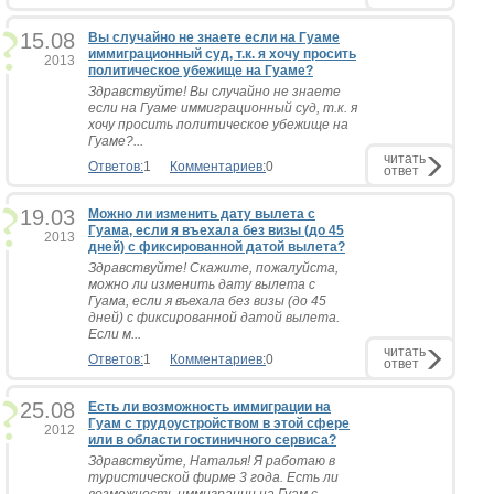
15.08
Вы случайно не знаете если на Гуаме
иммиграционный суд, т.к. я хочу просить
2013
политическое убежище на Гуаме?
Здравствуйте! Вы случайно не знаете
если на Гуаме иммиграционный суд, т.к. я
хочу просить политическое убежище на
Гуаме?...
читать
Ответов:
1
Комментариев:
0
ответ
19.03
Можно ли изменить дату вылета с
Гуама, если я въехала без визы (до 45
2013
дней) с фиксированной датой вылета?
Здравствуйте! Скажите, пожалуйста,
можно ли изменить дату вылета с
Гуама, если я въехала без визы (до 45
дней) с фиксированной датой вылета.
Если м...
читать
Ответов:
1
Комментариев:
0
ответ
25.08
Есть ли возможность иммиграции на
Гуам с трудоустройством в этой сфере
2012
или в области гостиничного сервиса?
Здравствуйте, Наталья! Я работаю в
туристической фирме 3 года. Есть ли