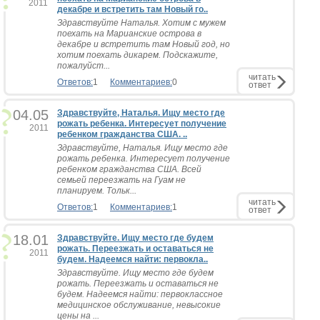
2011
декабре и встретить там Новый го..
Здравствуйте Наталья. Хотим с мужем
поехать на Марианские острова в
декабре и встретить там Новый год, но
хотим поехать дикарем. Подскажите,
пожалуйст...
читать
Ответов:
1
Комментариев:
0
ответ
04.05
Здравствуйте, Наталья. Ищу место где
рожать ребенка. Интересует получение
2011
ребенком гражданства США. ..
Здравствуйте, Наталья. Ищу место где
рожать ребенка. Интересует получение
ребенком гражданства США. Всей
семьей переезжать на Гуам не
планируем. Тольк...
читать
Ответов:
1
Комментариев:
1
ответ
18.01
Здравствуйте. Ищу место где будем
рожать. Переезжать и оставаться не
2011
будем. Надеемся найти: первокла..
Здравствуйте. Ищу место где будем
рожать. Переезжать и оставаться не
будем. Надеемся найти: первоклассное
медицинское обслуживание, невысокие
цены на ...