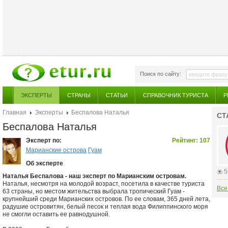
Поиск по сайту:
ЭКСПЕРТЫ
СТРАНЫ
СТАТЬИ
СПРАВОЧНИК ТУРИСТА
Р
Главная
Эксперты
Беспалова Наталья
СТ
Беспалова Наталья
Эксперт по:
Рейтинг: 107
Марианские острова
Гуам
Об эксперте
5
Наталья Беспалова - наш эксперт по Марианским островам.
Наталья, несмотря на молодой возраст, посетила в качестве туриста
Все
63 страны, но местом жительства выбрала тропический Гуам -
крупнейший среди Марианских островов. По ее словам, 365 дней лета,
радушие островитян, белый песок и теплая вода Филиппинского моря
не смогли оставить ее равнодушной.