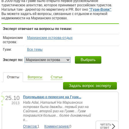
В 2009 году на Гуаме было открыто первое русскоязычное
туристическое агентство, которое принимает российских туристов.
Наталья там - директор по маркетингу и PR. Вот оно
"Гуам-Вояж"
Вы можете задать ей вопросы, связанные с отдыхом и покупкой
недвижимости на Марианских островах.
Эксперт отвечает на вопросы по темам:
Марианские
Марианские острова-отдых
острова:
Гуам:
Все темы
Выбрать
Эксперт по:
Ответы
Вопросы
Статьи
Задать вопрос эксперту
25.10
Подумываю о переезде на Гуам...
Hafa Adai, Наталья! На Марианских
2013
островах была дважды.. первый раз на
Сайпане, второй раз на Гуаме... Гуам
понравился больше... более динамичный
о...
читать
Ответов:
1
Комментариев:
0
ответ