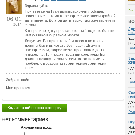
Здравствуйте!
Все
При въезде на Гуам иммиграционный офицер
проставляет штамп в паспорте с указанием крайней
06.01
даты вылета. До этой даты турист должен вылететь
ВО
2014
с Гуама.
Здр
Как правило, дату проставляют на 1 неделю больше,
по..
чем указано в обратном билете.
Здр
Допустим, Вы прилетели 1 января и по плану
род
должны были вылетать 10 января. Штамп в
Гуа
паспорте Вам, скорее всего, проставили до 17
января. Т.е. 17 января - крайний срок, когда Вы
Здр
должны покинуть Гуам, чтобы потом не иметь
жив
проблем с въездом на территорию/территории
США.
Здр
на 
...
Забрать себе:
Гуа
Мне нравится:
Ско
res
Доб
по 
Задать свой вопрос эксперту
Гуа
Нет комментариев
Под
Анонимный вход:
Haf
два