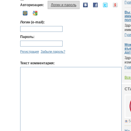
Гуа
Авторизация:
Логин и пароль
Вы 
имм
пол
Логин (e-mail):
Здр
имм
Гуа
Пароль:
Мож
въе
Регистрация
Забыли пароль?
дат
Здр
изм
Текст комментария:
Гуа
Все
СТ
5
На 