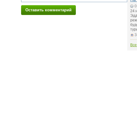
0
Оставить комментарий
24 
Эдд
реж
буд
тур
3
Все