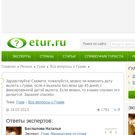
Поиск по сайту:
ЭКСПЕРТЫ
СТРАНЫ
СТАТЬИ
СПРАВОЧНИК ТУРИСТА
Р
Главная
Регион
Гуам
Все вопросы о Гуаме
ГУ
В
Здравствуйте! Скажите, пожалуйста, можно ли изменить дату
В
вылета с Гуама, если я въехала без визы (до 45 дней) с
фиксированной датой вылета. Если можно, то в каких случаях это
делается. Заранее спасибо.
Тема:
Гуам
–
Все вопросы о Гуаме
ЭК
19.03.2013
1762
0
Ответы экспертов:
Беспалова Наталья
оценить
0
Эксперт:
Гуам
,
Марианские острова