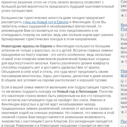
Сре
принятое решение этого не столь легкого вопроса позволяет с
уже
большой долей вероятности предсказать будущий ошеломительный
сво
успех путешествия.
1
Большинство туристических агентств даже сегодня предлагают
рассмотреть
туры на Новый год в Европе
и Финляндии. Если Вы
Кру
любитель новых ощущений и незабываемых впечатлений, то
Pos
рекомендуем Вам остановиться на этих предложениях и не
откладывать покупку на завтра, ведь уже полным ходом идет раннее
2
бронирование туристических поездок в этом направлении.
Pos
ком
Новогодние круизы по Европе
и Финляндии пользуются большим
выс
успехом не только у взрослых, но и у детей. Встреча главных зимних
Шпи
праздников на борту парома - это нечто особенное, ведь несколько
на 
этажей этих плавучих комплексов развлечений буквально созданы
3
для круглосуточного веселья. Каюты различного уровня комфорта
способны подарить уют и доставить удовольствие от круиза.
Но
Объединяя в себе клуб и отель, эти суда могут предложить своим
вст
пассажирам кинотеатры, бары, рестораны, дискотеки и даже казино.
В общем, все условия на пароме располагают к хорошей тусовке.
1
Есл
Если в вашей семье имеются маленькие или подрастающие туристы,
Нов
то им можно подарить поездку на
Новый год в Лапландии
. Посетив
воз
эту сказочную страну можно быть уверенным на все сто процентов,
себ
что встреча наступающего года не пройдет без снега. Именно в
вар
Финляндии взрослых и детей ждет незабываемая череда
чел
традиционных зимних развлечений, начиная от катания на санках и
2
оканчивая ездой на оленьих упряжках. Но главное, что именно в этой
снежной стране Вам предоставляется уникальная возможность
По
знакомства с настоящим Санта Клаусом. Его резиденция находится
в городе Рованиеми и в Новогодние праздники становится местом