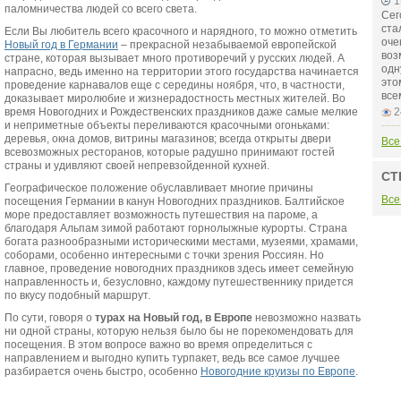
1
паломничества людей со всего света.
Сег
ста
Если Вы любитель всего красочного и нарядного, то можно отметить
оче
Новый год в Германии
– прекрасной незабываемой европейской
воз
стране, которая вызывает много противоречий у русских людей. А
одн
напрасно, ведь именно на территории этого государства начинается
это
проведение карнавалов еще с середины ноября, что, в частности,
все
доказывает миролюбие и жизнерадостность местных жителей. Во
время Новогодних и Рождественских праздников даже самые мелкие
2
и неприметные объекты переливаются красочными огоньками:
деревья, окна домов, витрины магазинов; всегда открыты двери
Все
всевозможных ресторанов, которые радушно принимают гостей
страны и удивляют своей непревзойденной кухней.
СТ
Географическое положение обуславливает многие причины
Все
посещения Германии в канун Новогодних праздников. Балтийское
море предоставляет возможность путешествия на пароме, а
благодаря Альпам зимой работают горнолыжные курорты. Страна
богата разнообразными историческими местами, музеями, храмами,
соборами, особенно интересными с точки зрения Россиян. Но
главное, проведение новогодних праздников здесь имеет семейную
направленность и, безусловно, каждому путешественнику придется
по вкусу подобный маршрут.
По сути, говоря о
турах на Новый год, в Европе
невозможно назвать
ни одной страны, которую нельзя было бы не порекомендовать для
посещения. В этом вопросе важно во время определиться с
направлением и выгодно купить турпакет, ведь все самое лучшее
разбирается очень быстро, особенно
Новогодние круизы по Европе
.