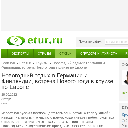
Поиск по сайту:
ЭКСПЕРТЫ
СТРАНЫ
СТАТЬИ
СПРАВОЧНИК ТУРИСТА
Р
Главная
Статьи
Круизы
Новогодний отдых в Германии и
ЭК
Финляндии, встреча Нового года в круизе по Европе
Новогодний отдых в Германии и
Финляндии, встреча Нового года в круизе
по Европе
Все
19.09.2012
Автор:
алла
СТ
Известная русская пословица “готовь сани летом, а телегу зимой!”
Кр
наводит на мысль, что настало время, когда следует побеспокоиться
2
о предстоящем зимнем отдыхе и начать строить планы на
Мы 
Новогодние и Рождественские праздники. Заранее правильно