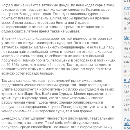
СТ
Когда у нас начинаются затяжные дожди, по небу ходят серые тучи,
Из
готовые вот-вот разразиться холодным снегом, на Красном море
наступает благодатное тепло. Ежегодно миллионы туристов
1
покупают путевки в Израиль, Египет, чтобы приехать на Красное
Неб
море. И если раньше курортами Египта или Израиля
слу
интересовались в основном в зимнее время, то сегодня поток
9
отдыхающих в летнее время также не убывает.
Ме
В летний период на Красном море нет той влажности, которая так
утомляет на средиземноморских курортах. Во всех отелях,
0
автобусах, офисах, магазинах есть кондиционеры. И если еще пару
Не 
лет назад найти свободный номер в приличном отеле на Красном
озе
море было очень сложно, то сейчас это не является большой
соб
проблемой. Помимо прочего, летом цены в ресторанах и гостиницах
выз
на 20-30% ниже, чем в зимний период. Так что, если вы не можете
и п
позволить себе отдых в зимнее время на Красном море, то летом
3
возможностей гораздо больше.
В И
Так уж сложилось, что наш туристический рынок лучше всего
представлен именно египетскими курортами. Чаще всего отдых в
1
Египте ассоциируется исключительно с пляжным отдыхом на таких
Как
курортах, как Шарм-Эль-Шайх или Хургада. Многие предпочитают
про
купить туры в Хургаду, зная, что это замечательный и вполне
изр
раскрученный курорт. Здесь много хорошо организованных и
отн
продуманных экскурсионных туров. Правда, следует учитывать, что
1
чем оригинальнее и интереснее туры, тем они дороже.
Ежегодно Египет удивляет множеством фестивалей, театральными
Из
премьерами, выставками. Такой событийный туризм очень
об
популярен среди европейцев. Возможно, что в скором времени и у
мо