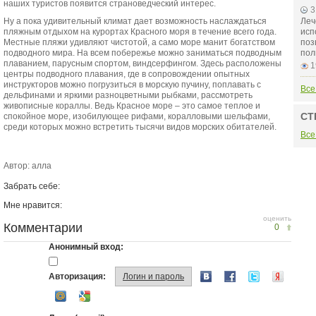
наших туристов появится страноведческий интерес.
3
Ну а пока удивительный климат дает возможность наслаждаться
Леч
пляжным отдыхом на курортах Красного моря в течение всего года.
исп
Местные пляжи удивляют чистотой, а само море манит богатством
поз
подводного мира. На всем побережье можно заниматься подводным
пол
плаванием, парусным спортом, виндсерфингом. Здесь расположены
1
центры подводного плавания, где в сопровождении опытных
инструкторов можно погрузиться в морскую пучину, поплавать с
Все
дельфинами и яркими разноцветными рыбками, рассмотреть
живописные кораллы. Ведь Красное море – это самое теплое и
СТ
спокойное море, изобилующее рифами, коралловыми шельфами,
среди которых можно встретить тысячи видов морских обитателей.
Все
Автор: алла
Забрать себе:
Мне нравится:
оценить
Комментарии
0
Анонимный вход:
Авторизация:
Логин и пароль