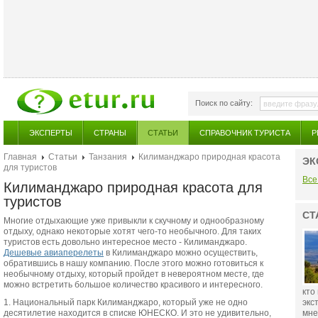
Поиск по сайту:
ЭКСПЕРТЫ
СТРАНЫ
СТАТЬИ
СПРАВОЧНИК ТУРИСТА
Р
Главная
Статьи
Танзания
Килиманджаро природная красота
ЭК
для туристов
Все
Килиманджаро природная красота для
туристов
СТ
Многие отдыхающие уже привыкли к скучному и однообразному
отдыху, однако некоторые хотят чего-то необычного. Для таких
туристов есть довольно интересное место - Килиманджаро.
Дешевые авиаперелеты
в Килиманджаро можно осуществить,
обратившись в нашу компанию. После этого можно готовиться к
необычному отдыху, который пройдет в невероятном месте, где
можно встретить большое количество красивого и интересного.
кто
1. Национальный парк Килиманджаро, который уже не одно
экс
десятилетие находится в списке ЮНЕСКО. И это не удивительно,
мне