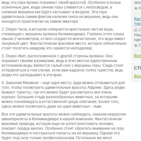
ведь эта гора-вулкан поражает своей красотой. Особенно в ясные
экз
солнечные дни, когда синева горы сливается с небосводом, а
8
снежная вершина как будто застывает в воздухе. Эта гора
удивительна самим фактом наличия снега на вершине, ведь она
Ки
находится практически на самом экваторе.
тур
2. Озеро Чала, в котором собирается кристально чистая вода,
2
стекающая с вершины вулкана Килиманджаро. Глубина этого озера
Нац
свыше 2 километров, отчего создается впечатление, что вода имеет
одн
лазурный цвет. Фантастически красивое место, которое обязательно
2
стоит посетить каждому, кто окажется неподалеку.
Все
3. Озеро Жип, расположенное с другой стороны вулкана. Оно
поражает своими размерами, ведь в этих местах единственным
источником воды является талый снег с вершины горы. Сюда стоит
СТ
отправляться в том случае, если вам надоела толпа туристов, ведь
редко кто заглядывает в эти края.
Все
4. Заказник Мкомази – еще одно место, куда можно отправиться для
того, чтобы посмотреть удивительные красоты Африки. Здесь редко
бывают туристы, так что можно будет рассмотреть все очень
хорошо. Большие стада разнообразных животных, за которыми
можно понаблюдать в естественной среде обитания. Более того,
здесь можно посмотреть даже на царя животных - льва
Все эти удивительные красоты можно наблюдать, заказав недорогие
авиаперелеты в Килиманджаро в нашей компании. Фантастически
красивая природа, которую еще не успел уничтожить человек,
покорит сердца многих. Особенно стоит обратить внимание на гору
Килиманджаро и постараться попасть на ее вершину. Однако это
будет под силу только профессионалам. Остальные же могут