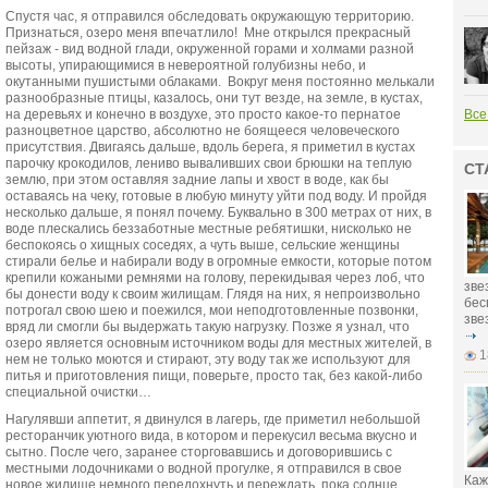
Спустя час, я отправился обследовать окружающую территорию.
Признаться, озеро меня впечатлило! Мне открылся прекрасный
пейзаж - вид водной глади, окруженной горами и холмами разной
высоты, упирающимися в невероятной голубизны небо, и
окутанными пушистыми облаками. Вокруг меня постоянно мелькали
разнообразные птицы, казалось, они тут везде, на земле, в кустах,
на деревьях и конечно в воздухе, это просто какое-то пернатое
Все
разноцветное царство, абсолютно не боящееся человеческого
присутствия. Двигаясь дальше, вдоль берега, я приметил в кустах
парочку крокодилов, лениво вываливших свои брюшки на теплую
СТ
землю, при этом оставляя задние лапы и хвост в воде, как бы
оставаясь на чеку, готовые в любую минуту уйти под воду. И пройдя
несколько дальше, я понял почему. Буквально в 300 метрах от них, в
воде плескались беззаботные местные ребятишки, нисколько не
беспокоясь о хищных соседях, а чуть выше, сельские женщины
стирали белье и набирали воду в огромные емкости, которые потом
крепили кожаными ремнями на голову, перекидывая через лоб, что
зве
бы донести воду к своим жилищам. Глядя на них, я непроизвольно
бес
потрогал свою шею и поежился, мои неподготовленные позвонки,
зве
вряд ли смогли бы выдержать такую нагрузку. Позже я узнал, что
озеро является основным источником воды для местных жителей, в
1
нем не только моются и стирают, эту воду так же используют для
питья и приготовления пищи, поверьте, просто так, без какой-либо
специальной очистки…
Нагулявши аппетит, я двинулся в лагерь, где приметил небольшой
ресторанчик уютного вида, в котором и перекусил весьма вкусно и
сытно. После чего, заранее сторговавшись и договорившись с
местными лодочниками о водной прогулке, я отправился в свое
Каж
новое жилище немного передохнуть и переждать, пока солнце