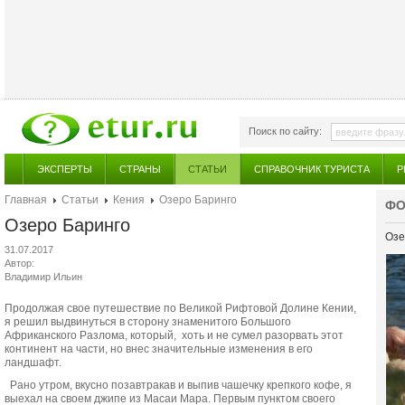
Поиск по сайту:
ЭКСПЕРТЫ
СТРАНЫ
СТАТЬИ
СПРАВОЧНИК ТУРИСТА
Р
Главная
Статьи
Кения
Озеро Баринго
ФО
Озеро Баринго
Озе
31.07.2017
Автор:
Владимир Ильин
Продолжая свое путешествие по Великой Рифтовой Долине Кении,
я решил выдвинуться в сторону знаменитого Большого
Африканского Разлома, который, хоть и не сумел разорвать этот
континент на части, но внес значительные изменения в его
ландшафт.
Рано утром, вкусно позавтракав и выпив чашечку крепкого кофе, я
выехал на своем джипе из Масаи Мара. Первым пунктом своего