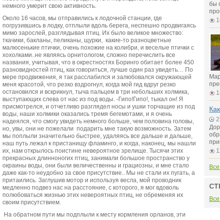
бы 
немного умерит свою активность.
про
Около 16 часов, мы отправились к лодочной станции, где
1
погрузившись в лодку, отплыли вдоль берега, неспешно продвигаясь
мимо зарослей, разглядывая птиц. Их было великое множество:
ткачики, бакланы, пеликаны, щурки, какие-то разноцветные
малюсенькие птички, очень похожие на колибри, и веселые птички с
хохолками..не являясь орнитологом, сложно перечислить все
названия, учитывая, что в окрестностях Боринго обитает более 450
разновидностей птиц, как говориться, лучше один раз увидеть… По
Мар
мере продвижения, я так расслабился и залюбовался окружающей
пре
меня красотой, что резко вздрогнул, когда мой гид вдруг резко
остановился и вскрикнул, тыча пальцем в три небольших холмика,
1
выступающих слева от нас из под воды. -Гипо!Гипо!, тыкал он! Я
присмотрелся, и отчетливо разглядел носы и ушки торчащие из под
Как
воды, наши холмики оказались тремя бегемотами, и я очень
2
надеялся, что смогу увидеть немного больше, чем половина головы,
Дор
но, увы, они не пожелали подарить мне такую возможность. Затем
обр
мы поплыли значительно быстрее, удаляясь все дальше и дальше,
при
наш путь лежал к пристанищу фламинго, и когда, наконец, мы нашли
их, нам открылось поистине невероятное зрелище. Тысячи этих
1
прекрасных длинноногих птиц, занимали большое пространство у
окраины воды, они были величественны и грациозны, и мне стало
Все
даже как-то неудобно за свое присутствие.. Мы не стали их пугать, а
притаились. Заглушив мотор и используя весла, мой проводник
СТ
медленно подвез нас на расстояние, с которого, я мог вдоволь
полюбоваться жизнью этих невероятных птиц, не обременяя их
Все
своим присутствием.
На обратном пути мы подплыли к месту кормления орланов, эти