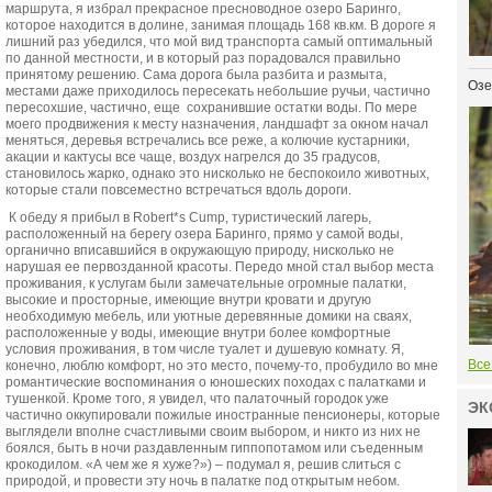
маршрута, я избрал прекрасное пресноводное озеро Баринго,
которое находится в долине, занимая площадь 168 кв.км. В дороге я
лишний раз убедился, что мой вид транспорта самый оптимальный
по данной местности, и в который раз порадовался правильно
принятому решению. Сама дорога была разбита и размыта,
Озе
местами даже приходилось пересекать небольшие ручьи, частично
пересохшие, частично, еще сохранившие остатки воды. По мере
моего продвижения к месту назначения, ландшафт за окном начал
меняться, деревья встречались все реже, а колючие кустарники,
акации и кактусы все чаще, воздух нагрелся до 35 градусов,
становилось жарко, однако это нисколько не беспокоило животных,
которые стали повсеместно встречаться вдоль дороги.
К обеду я прибыл в Robert*s Cump, туристический лагерь,
расположенный на берегу озера Баринго, прямо у самой воды,
органично вписавшийся в окружающую природу, нисколько не
нарушая ее первозданной красоты. Передо мной стал выбор места
проживания, к услугам были замечательные огромные палатки,
высокие и просторные, имеющие внутри кровати и другую
необходимую мебель, или уютные деревянные домики на сваях,
расположенные у воды, имеющие внутри более комфортные
условия проживания, в том числе туалет и душевую комнату. Я,
Все
конечно, люблю комфорт, но это место, почему-то, пробудило во мне
романтические воспоминания о юношеских походах с палатками и
тушенкой. Кроме того, я увидел, что палаточный городок уже
ЭК
частично оккупировали пожилые иностранные пенсионеры, которые
выглядели вполне счастливыми своим выбором, и никто из них не
боялся, быть в ночи раздавленным гиппопотамом или съеденным
крокодилом. «А чем же я хуже?») – подумал я, решив слиться с
природой, и провести эту ночь в палатке под открытым небом.