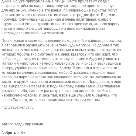
дикие, но уже прикормленные птицы, часто прилетают сюда с
острова, чтобы не напрягаясь получить заранее приготовленную
для них рыбку, именно в это время, приплывающие туристы могут
рассмотреть этих красивых птиц и сделать редкие фото. В целом,
прогулка получилась насыщенная и очень позитивная, озеро с
окружающим его ландшафтом настолько прекрасно, что всю дорогу
назад я просто слушал природу, то и дело прикрывая глаза,
наслаждаясь волшебным моментом.
После, узнав в каком направлении находится ближайшая деревушка,
я отправился раздобыть себе чего-нибудь на ужин. По дороге я так
же встречал множество птиц, все новые и новые виды, некоторые из
которых любопытно смотрели на меня, казалось, что они ждут, что
сейчас я достану из кармана что-то вкусненькое и буду их угощать.)
На ужин я купил себе немного жареной рыбы и риса, и вернувшись в
лагерь, удобно расположился на берегу. Я ужинал и встречал закат,
который медленно раскрашивал небо. Отражаясь в водной глади
озера, он дарил невероятное ощущения того, что ты находишься на
какой-то другой, сказочной и неведомой планете. Перед сном, я еще
раз выбрался из палатки, и подняв олову, снова завис, разглядывая
звездное небо, куполом раскинувшееся над долиной, это было
неописуемо-красиво, и засыпая, я все еще улыбался, радуясь, что
озеро Баринго, оказалось таким замечательным местом.
http://travelkenya.ru
Автор: Владимир Ильин
Забрать себе: