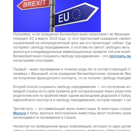
Например, если гражданин Великобритании переезжает во Францию в
покидает ЕС в марте 2019 года, то этот британский гражданин сможет
ограничений на неопределенный срок, как это происходит сейчас. О
потеряют свободу передвижения, и поэтому не смогут свободно жить в
вписаться в индивидуальные иммиграционные правила той или иной 
Великобритании сохранить свободу передвижения – это
получить па
несколькими способами.
Первый - через проживание в течение ряда лет в соответствующей с
примеру с Францией, если гражданин Великобритании, прожив во Фран
на получение французского паспорта, то он получит свободу передв
Второй способ сохранить свободу передвижения — это получение вт
каждой страны есть свои правила для натурализации через родосло
родителем или по крайней мере одним ирландским дедушкой и бабуш
европейского паспорта и свободу передвижения, которая придет с ни
Третий путь — это иммиграция через инвестиции. В некоторых страна
Мальта
и Кипр, крупные иностранные инвесторы могут получить гражд
необходимости проживания в стране.
Несмотря на приведенную выше информацию, которая по идее должн
«веса» британского паспорта, специалисты компании «Элма Глобал» 