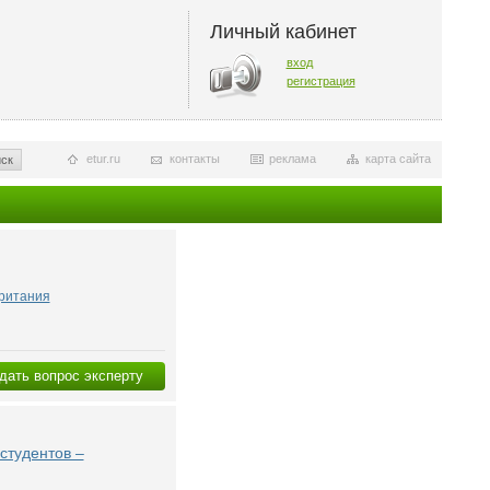
Личный кабинет
вход
регистрация
etur.ru
контакты
реклама
карта сайта
ск
ритания
дать вопрос эксперту
студентов –