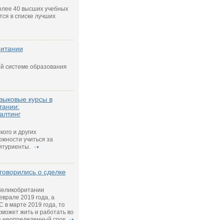
олее 40 высших учебных
тся в списке лучших
ритании
ой системе образования
зыковые курсы в
тании:
алтинг
ого и других
ожности учиться за
итуриенты.
говорились о сделке
Великобритании
врале 2019 года, а
 в марте 2019 года, то
сможет жить и работать во
а неопределенный срок.