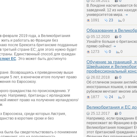
02.08.2021
0
В Лондоне насчитывается б
заведений. 12 из них находя
университетов мира.
1091
23
0
Образование в Великоб
 феврале 2019 года, а Великобритания
05.12.2020
0
 жить и работать во Франции без
Узнайте больше о британск
днако после Брексита британские подданные
прямо сейчас!
 третьей стране ЕС; для этого нужно будет
1273
0
0
страны. Единственный способ для граждан
спорт ЕС
. Это может быть достигнуто
Обучение за границей, я
Швейцарии и Великобри
профессиональный конс
тране. Возвращаясь к приведенному выше
ции 5 лет, в конечном итоге получит право
26.02.2018
0
ижения по Евросоюзу.
Об отличном знании английск
иностранных языков, о возм
орого гражданства по происхождению. У
рубежом мечтают многие аб
вную. Например, британцы с ирландским
1877
24
0
кой имеют право на получение ирландского/
м.
Великобритания и ЕС до
25.12.2017
0
х Евросоюза, среди которых Австрия,
анство в короткие сроки и без
Например, если гражданин 
переезжает во Францию в фе
Великобритания покидает ЕС
а была бы свидетельствовать о понижении
этот британский гражданин 
отмечают, что на популярность
Франции без ограничений н