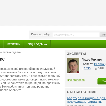
Поиск по сайту:
пои
А
РЕГИОНЫ
ВИДЫ ОТДЫХА
ились о сделке
ЭКСПЕРТЫ
ке
Лахов Михаил
Эксперт:
Великоб
1035
5187
 позволяющей им перейти на следующий
проживание в Евросоюзе останутся в силе.
ут продолжать жить и работать за границей
ого, стороны также договорились о том, что
Все эксперты
За
 или не работают за границей, по-прежнему
 как Великобритания приняла решение
 после Брексита.
СТАТЬИ ПО ТЕМЕ
Квартира в Лондоне для 
подходящие варианты