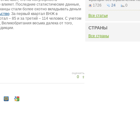
 влияет. Последние статистические данные,
1726
24
0
транцы стали более охотно вкладывать деньги
ьство
. За первый квартал ВНЖ в
Все статьи
ал – 85 и за третий – 114 человек. С учетом
, Великобритания весьма далека от того,
СТРАНЫ
сдикции.
Все страны
оценить
0