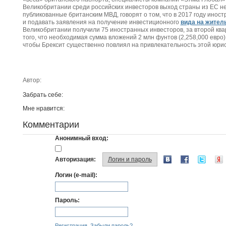
Великобритании среди российских инвесторов выход страны из ЕС не
публикованные британским МВД, говорят о том, что в 2017 году инос
и подавать заявления на получение инвестиционного
вида на жител
Великобритании получили 75 иностранных инвесторов, за второй кварт
того, что необходимая сумма вложений 2 млн фунтов (2,258,000 евро)
чтобы Брексит существенно повлиял на привлекательность этой юри
Автор:
Забрать себе:
Мне нравится:
Комментарии
Анонимный вход:
Авторизация:
Логин и пароль
Логин (e-mail):
Пароль:
Регистрация
Забыли пароль?