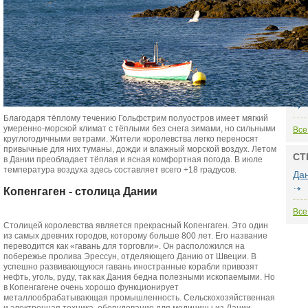
бра
мом
3
Все
РЕ
Гр
Благодаря тёплому течению Гольфстрим полуостров имеет мягкий
умеренно-морской климат с тёплыми без снега зимами, но сильными
Все
круглогодичными ветрами. Жители королевства легко переносят
привычные для них туманы, дожди и влажный морской воздух. Летом
СТ
в Дании преобладает тёплая и ясная комфортная погода. В июле
температура воздуха здесь составляет всего +18 градусов.
Да
Копенгаген - столица Дании
Все
Столицей королевства является прекрасный Копенгаген. Это один
из самых древних городов, которому больше 800 лет. Его название
переводится как «гавань для торговли». Он расположился на
побережье пролива Эрессун, отделяющего Данию от Швеции. В
успешно развивающуюся гавань иностранные корабли привозят
нефть, уголь, руду, так как Дания бедна полезными ископаемыми. Но
в Копенгагене очень хорошо функционирует
металлообрабатывающая промышленность. Сельскохозяйственная