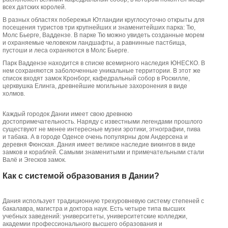
всех датских королей.
В разных областях побережья Ютландии круглосуточно открыты для
посещения туристов три крупнейших и знаменитейших парка: Тю,
Молс Бьерге, Ваддензе. В парке Тю можно увидеть созданные морем
и охраняемые человеком ландшафты, а равнинные пастбища,
пустоши и леса охраняются в Молс Бьерге.
Парк Ваддензе находится в списке всемирного наследия ЮНЕСКО. В
нем сохраняются заболоченные уникальные территории. В этот же
список входят замок Кронборг, кафедральный собор в Роскилле,
церквушка Елинга, древнейшие могильные захоронения в виде
холмов.
Каждый городок Дании имеет свою древнюю
достопримечательность. Наряду с известными легендами прошлого
существуют не менее интересные музеи эротики, этнографии, пива
и табака. А в городе Оденсе очень популярны дом Андерсена и
деревня Фюнская. Дания имеет великое наследие викингов в виде
замков и кораблей. Самыми знаменитыми и примечательными стали
Валё и Эгесков замок.
Как с системой образования в Дании?
Дания использует традиционную трехуровневую систему степеней с
бакалавра, магистра и доктора наук. Есть четыре типа высших
учебных заведений: университеты, университетские колледжи,
академии профессионального высшего образования и