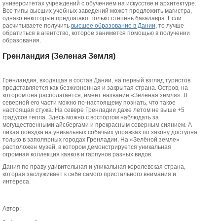
университетах учреждений с обучением на искусстве и архитектуре.
Все типы высших учебных заведений может предложить магистра,
однако некоторые предлагают только степень бакалавра. Если
расчитываете получить
высшее образование в Дании
, то лучше
обратиться в агентство, которое занимется помощью в получении
образования.
Гренландия (Зеленая Земля)
Гренландия, входящая в состав Дании, на первый взгляд туристов
представляется как безжизненная и закрытая страна. Остров, на
котором она располагается, имеет название «Зелёная земля». В
северной его части можно по-настоящему познать, что такое
настоящая стужа. На севере Гренладии даже летом не выше +5
градусов тепла. Здесь можно с восторгом наблюдать за
могущественными айсбергами и прекрасным северным сиянием. А
лихая поездка на уникальных собачьих упряжках по закону доступна
только в заполярных городах Гренладии. На «Зелёной земле»
расположен музей, в котором демонстрируется уникальная
огромная коллекция каяков и гарпунов разных видов.
Дания по праву удивительная и уникальная королевская страна,
которая заслуживает к себе самого пристального внимания и
интереса.
Автор: