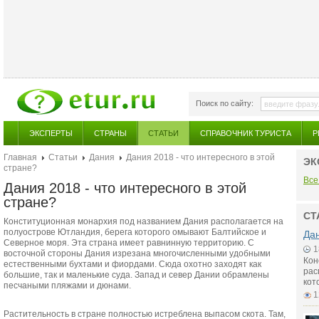
Поиск по сайту:
ЭКСПЕРТЫ
СТРАНЫ
СТАТЬИ
СПРАВОЧНИК ТУРИСТА
Р
Главная
Статьи
Дания
Дания 2018 - что интересного в этой
ЭК
стране?
Все
Дания 2018 - что интересного в этой
стране?
СТ
Конституционная монархия под названием Дания располагается на
полуострове Ютландия, берега которого омывают Балтийское и
Дан
Северное моря. Эта страна имеет равнинную территорию. С
1
восточной стороны Дания изрезана многочисленными удобными
Кон
естественными бухтами и фиордами. Сюда охотно заходят как
рас
большие, так и маленькие суда. Запад и север Дании обрамлены
кот
песчаными пляжами и дюнами.
1
Растительность в стране полностью истреблена выпасом скота. Там,