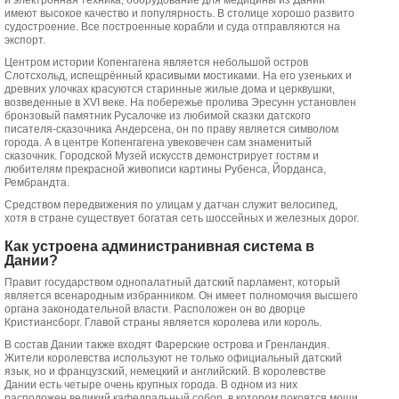
и электронная техника, оборудование для медицины из Дании
имеют высокое качество и популярность. В столице хорошо развито
судостроение. Все построенные корабли и суда отправляются на
экспорт.
Центром истории Копенгагена является небольшой остров
Слотсхольд, испещрённый красивыми мостиками. На его узеньких и
древних улочках красуются старинные жилые дома и церквушки,
возведенные в XVI веке. На побережье пролива Эресунн установлен
бронзовый памятник Русалочке из любимой сказки датского
писателя-сказочника Андерсена, он по праву является символом
города. А в центре Копенгагена увековечен сам знаменитый
сказочник. Городской Музей искусств демонстрирует гостям и
любителям прекрасной живописи картины Рубенса, Йорданса,
Рембрандта.
Средством передвижения по улицам у датчан служит велосипед,
хотя в стране существует богатая сеть шоссейных и железных дорог.
Как устроена администранивная система в
Дании?
Правит государством однопалатный датский парламент, который
является всенародным избранником. Он имеет полномочия высшего
органа законодательной власти. Расположен он во дворце
Кристиансборг. Главой страны является королева или король.
В состав Дании также входят Фарерские острова и Гренландия.
Жители королевства используют не только официальный датский
язык, но и французский, немецкий и английский. В королевстве
Дании есть четыре очень крупных города. В одном из них
расположен великий кафедральный собор, в котором покоятся мощи