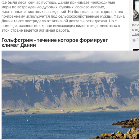
где были леса, сейчас пустошь. Дания принимает необходимые
меры по возрождению дубовых, буковых, сосново-еловых,
лиственных и пихтовых насаждений. Но большая часть королевства
по-прежнему используется под сельскохозяйственные нужды. Фауна
Дании также пострадала от активной деятельности датчан. Но с
поч
помощью законов по охране исчезающих видов птиц и животных в
каж
этой стране ведётся активная работа.
Дан
Гольфстрим - течение которое формирует
3
климат Дании
мог
док
бра
мом
3
мог
док