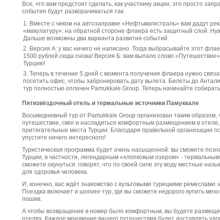
Все, что вам предстоит сделать, как участнику акции, это просто зап
события будут разворачиваться так:
Вместе с чеком на автозаправке «Нефтьмагистраль» вам дадут ре
«макулатуру»: на обратной стороне флаера есть защитный слой. Нуж
Дальше возможны два варианта развития событий.
Версия А: у вас ничего не написано. Тогда выбрасывайте этот фла
1500 рублей сюда снова! Версия Б: вам выпало слово «Путешествие»
Турцию!
Теперь в течение 5 дней с момента получения флаера нужно связа
посетить офис, чтобы забронировать дату вылета. Билеты до Анталии
тур полностью оплачен Pamukkale Group. Теперь начинайте собирать
Пятизвёздочный отель и термальные источники Памуккале
Восьмидневный тур от Pamukkale Group организован таким образом, 
путешествие, смог и насладиться комфортным размещением в отеле,
притягательные места Турции. Благодаря правильной организации по
упустите ничего интересного!
Туристическая программа будет очень насыщенной: вы сможете позн
Турции, в частности, легендарным «хлопковым озером» - термальными
сможете окунуться: говорят, что по своей силе эту воду местные наз
для здоровья человека.
И, конечно, вас ждёт знакомство с культовыми турецкими ремеслами: 
Поездка включает и шопинг-тур, где вы сможете недорого купить мех
пошив.
А чтобы возвращение в номер было комфортным, вы будете размещен
отелях. Каждое мгновение вашего путешествия будет доставлять удо