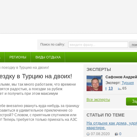
Поиск по сайту:
пои
А
РЕГИОНЫ
ВИДЫ ОТДЫХА
поездку в Турцию на двоих!
ЭКСПЕРТЫ
ездку в Турцию на двоих!
Сафонов Андрей
Эксперт:
Турция
ослыми, мы так много работаем, что времени
13
65
вятся радостью, а поездки за рубеж
ет и получить при этом максимум
Все эксперты
За
ебе внезапно рвануть куда-нибудь за границу
правиться в удивительное приключение со
СТАТЬИ ПО ТЕМЕ
сестрой? Словом, с приятным спутником или
т! Теперь требуется только приехать на АЗС
На отдыхе как дома, удо
квартире.
07.08.2020
0