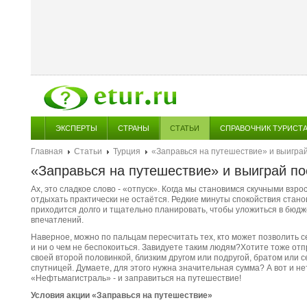
ЭКСПЕРТЫ
СТРАНЫ
СТАТЬИ
СПРАВОЧНИК ТУРИСТ
Главная
Статьи
Турция
«Заправься на путешествие» и выиграй 
«Заправься на путешествие» и выиграй по
Ах, это сладкое слово - «отпуск». Когда мы становимся скучными взр
отдыхать практически не остаётся. Редкие минуты спокойствия стано
приходится долго и тщательно планировать, чтобы уложиться в бюдж
впечатлений.
Наверное, можно по пальцам пересчитать тех, кто может позволить с
и ни о чем не беспокоиться. Завидуете таким людям?Хотите тоже от
своей второй половинкой, близким другом или подругой, братом или 
спутницей. Думаете, для этого нужна значительная сумма? А вот и не
«Нефтьмагистраль» - и заправиться на путешествие!
Условия акции «Заправься на путешествие»