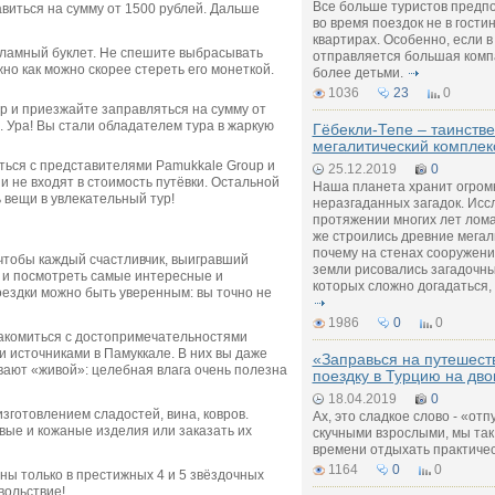
Все больше туристов предп
равиться на сумму от 1500 рублей. Дальше
во время поездок не в гости
квартирах. Особенно, если 
кламный буклет. Не спешите выбрасывать
отправляется большая компа
но как можно скорее стереть его монеткой.
более детьми.
1036
23
0
ер и приезжайте заправляться на сумму от
. Ура! Вы стали обладателем тура в жаркую
Гёбекли-Тепе – таинств
мегалитический комплек
ться с представителями Pamukkale Group и
25.12.2019
0
 не входят в стоимость путёвки. Остальной
Наша планета хранит огромн
 вещи в увлекательный тур!
неразгаданных загадок. Исс
протяжении многих лет лома
же строились древние мегал
почему на стенах сооружени
чтобы каждый счастливчик, выигравший
земли рисовались загадочны
 и посмотреть самые интересные и
которых сложно догадаться,
ездки можно быть уверенным: вы точно не
1986
0
0
акомиться с достопримечательностями
 источниками в Памуккале. В них вы даже
«Заправься на путешест
ывают «живой»: целебная влага очень полезна
поездку в Турцию на дво
18.04.2019
0
изготовлением сладостей, вина, ковров.
Ах, это сладкое слово - «отп
овые и кожаные изделия или заказать их
скучными взрослыми, мы так
времени отдыхать практичес
1164
0
0
ы только в престижных 4 и 5 звёздочных
вольствие!