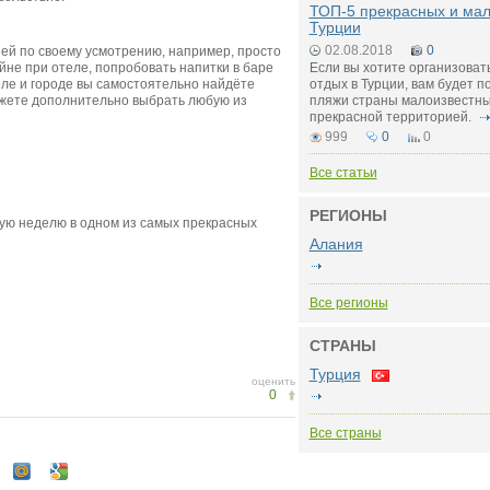
ТОП-5 прекрасных и ма
Турции
02.08.2018
0
ей по своему усмотрению, например, просто
йне при отеле, попробовать напитки в баре
Если вы хотите организова
еле и городе вы самостоятельно найдёте
отдых в Турции, вам будет п
можете дополнительно выбрать любую из
пляжи страны малоизвестны
прекрасной территорией.
999
0
0
Все статьи
РЕГИОНЫ
мую неделю в одном из самых прекрасных
Алания
Все регионы
СТРАНЫ
Турция
оценить
0
Все страны