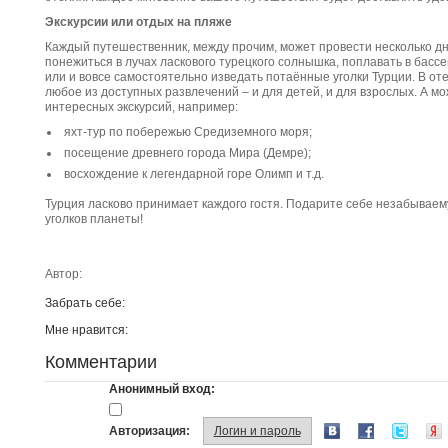
Экскурсии или отдых на пляже
Каждый путешественник, между прочим, может провести несколько дн
понежиться в лучах ласкового турецкого солнышка, поплавать в бассе
или и вовсе самостоятельно изведать потаённые уголки Турции. В от
любое из доступных развлечений – и для детей, и для взрослых. А 
интересных экскурсий, например:
яхт-тур по побережью Средиземного моря;
посещение древнего города Мира (Демре);
восхождение к легендарной горе Олимп и т.д.
Турция ласково принимает каждого гостя. Подарите себе незабывае
уголков планеты!
Автор:
Забрать себе:
Мне нравится:
Комментарии
Анонимный вход:
Авторизация:
Логин и пароль