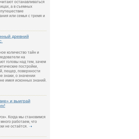
очитают останавливаться
ницах, а в съемных
в путешествие
ния или семья с тремя и
енный древний
с.
ое количество тайн и
ледователи на
ют головы над тем, зачем
итические постройки,
й, пещер, поверхности
е знаки, о значении
 не имея исконных знаний.
вие» и выиграй
их!
уск». Когда мы становимся
 много работаем, что
ки не остаётся.