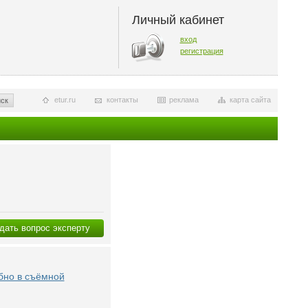
Личный кабинет
вход
регистрация
etur.ru
контакты
реклама
карта сайта
ск
дать вопрос эксперту
бно в съёмной