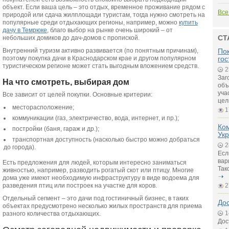
объект. Если ваша цель – это отдых, временное проживание рядом с
Все
природой или сдача жилплощади туристам, тогда нужно смотреть на
популярные среди отдыхающих регионы, например, можно
купить
дачу в Темрюке
, благо выбор на рынке очень широкий – от
СТ
небольших домиков до дач-домов с пропиской.
Внутренний туризм активно развивается (по понятным причинам),
Пок
поэтому покупка дачи в Краснодарском крае и другом популярном
гос
туристическом регионе может стать выгодным вложением средств.
2
Заг
На что смотреть, выбирая дом
объ
уча
Все зависит от целей покупки. Основные критерии:
цел
месторасположение;
1
коммуникации (газ, электричество, вода, интернет, и пр.);
Ко
постройки (баня, гараж и др.);
Ук
транспортная доступность (насколько быстро можно добраться
2
до города).
Есл
вар
Есть предложения для людей, которым интересно заниматься
Так
живностью, например, разводить рогатый скот или птицу. Многие
дома уже имеют необходимую инфраструктуру в виде водоема для
разведения птиц или построек на участке для коров.
2
Отдельный сегмент – это дачи под гостиничный бизнес, в таких
До
объектах предусмотрено несколько жилых пространств для приема
1
разного количества отдыхающих.
Дос