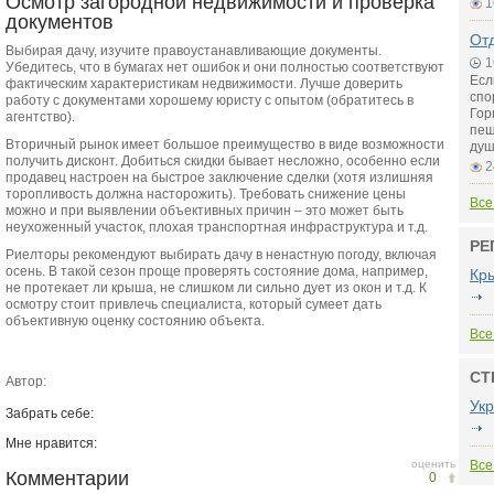
Осмотр загородной недвижимости и проверка
1
документов
Отд
Выбирая дачу, изучите правоустанавливающие документы.
1
Убедитесь, что в бумагах нет ошибок и они полностью соответствуют
Есл
фактическим характеристикам недвижимости. Лучше доверить
спо
работу с документами хорошему юристу с опытом (обратитесь в
Гор
агентство).
пещ
Вторичный рынок имеет большое преимущество в виде возможности
душ
получить дисконт. Добиться скидки бывает несложно, особенно если
2
продавец настроен на быстрое заключение сделки (хотя излишняя
торопливость должна насторожить). Требовать снижение цены
Все
можно и при выявлении объективных причин – это может быть
неухоженный участок, плохая транспортная инфраструктура и т.д.
РЕ
Риелторы рекомендуют выбирать дачу в ненастную погоду, включая
осень. В такой сезон проще проверять состояние дома, например,
Кр
не протекает ли крыша, не слишком ли сильно дует из окон и т.д. К
осмотру стоит привлечь специалиста, который сумеет дать
объективную оценку состоянию объекта.
Все
СТ
Автор:
Ук
Забрать себе:
Мне нравится:
оценить
Все
Комментарии
0