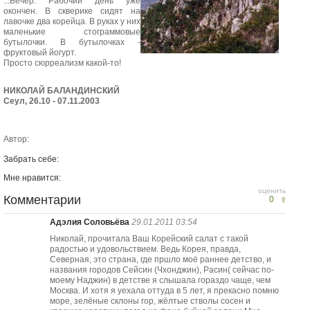
...Вечер. Рабочий день уже
окончен. В скверике сидят на
лавочке два корейца. В руках у них
маленькие стограммовые
бутылочки. В бутылочках -
фруктовый йогурт.
Просто сюрреализм какой-то!
НИКОЛАЙ БАЛАНДИНСКИЙ
Сеул, 26.10 - 07.11.2003
Автор:
Забрать себе:
Мне нравится:
оценить
Комментарии
0
Адэлия Соловьёва
29.01.2011 03:54
Николай, прочитала Ваш Корейский салат с такой
радостью и удовольствием. Ведь Корея, правда,
Северная, это страна, где пршло моё раннее детство, и
названия городов Сейсин (Чхонджин), Расин( сейчас по-
моему Наджин) в детстве я слышала гораздо чаще, чем
Москва. И хотя я уехала оттуда в 5 лет, я прекасно помню
море, зелёные склоны гор, жёлтые стволы сосен и