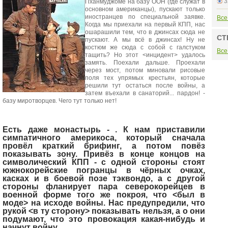
3
Пханмуджоме на базу ООН (где служат в
основном американцы), пускают только
иностранцев по специальной заявке.
Все
Когда мы приехали на первый КПП, нас
ошарашили тем, что в джинсах сюда не
СТ
пускают. А мы всё в джинсах! Ну не
костюм же сюда с собой с галстуком
Все
тащить? Но этот <инцидент> удалось
замять. Поехали дальше. Проехали
через мост, потом миновали рисовые
поля тех упрямых крестьян, которые
решили тут остаться после войны, а
затем въехали в санаторий... пардон! -
базу миротворцев. Чего тут только нет!
Есть даже монастырь -
. К нам приставили
симпатичного америкоса, который сначала
провёл краткий брифинг, а потом повёз
показывать зону. Привёз в конце концов на
символический КПП - с одной стороны стоят
южнокорейские погранцы в чёрных очках,
касках и в боевой позе тэквондо, а с другой
стороны фланирует пара северокорейцев в
военной форме того же покроя, что <был в
моде> на исходе войны. Нас предупредили, что
рукой <в ту сторону> показывать нельзя, а о они
подумают, что это провокация какая-нибудь и
начнут войну.