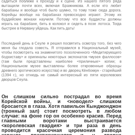
садиться поближе к проходу и к сцене. Из нашего пятого ряда
вытащили почти всех, включая Бражникова. А если кто любит
барабаны и вообще чтоб было шумно, то тому тоже сюда дорога.
Корейцы вообще на барабанах превосходно играют. Этому их
буддийские монахи научили. Потому что все буддисты должны
играть на барабане, бить в колокол и сидеть в позе лотоса. Тогда
быстрее в Нирвану уйдешь. Как пить дать!
Последний день в Сеуле я решил посвятить осмотру того, без чего
меня бы глодала совесть. Я отправился в Национальный музей,
чтобы посмотреть на знаменитого позолоченного <Медитирующего
бодхиставу> и оригиналы некоторых экспонатов <музея фаллосов>
(там были представлены наиболее <приличные> копии; в
Национальном музее выставлены более откровенные образцы
древнего эротического искусства) и во дворец Кёнбоккун - старейший
(1394 г.), но отнюдь не самый интересный из пяти королевских
дворцов Сеула.
Он слишком сильно пострадал во время
Корейской войны, и <новодел> слишком
бросается в глаза. Хотя павильон Кынджонджон
(тронный зал) стоит посмотреть в любом
случае: на фоне гор он особенно красив. Перед
главными воротами выстраивается
<королевская гвардия> и три раза в день
проводится красочная церемония развода