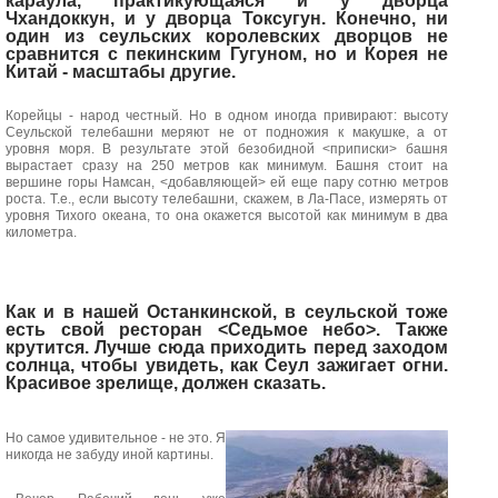
караула, практикующаяся и у дворца
Чхандоккун, и у дворца Токсугун. Конечно, ни
один из сеульских королевских дворцов не
сравнится с пекинским Гугуном, но и Корея не
Китай - масштабы другие.
Корейцы - народ честный. Но в одном иногда привирают: высоту
Сеульской телебашни меряют не от подножия к макушке, а от
уровня моря. В результате этой безобидной <приписки> башня
вырастает сразу на 250 метров как минимум. Башня стоит на
вершине горы Намсан, <добавляющей> ей еще пару сотню метров
роста. Т.е., если высоту телебашни, скажем, в Ла-Пасе, измерять от
уровня Тихого океана, то она окажется высотой как минимум в два
километра.
Как и в нашей Останкинской, в сеульской тоже
есть свой ресторан <Седьмое небо>. Также
крутится. Лучше сюда приходить перед заходом
солнца, чтобы увидеть, как Сеул зажигает огни.
Красивое зрелище, должен сказать.
Но самое удивительное - не это. Я
никогда не забуду иной картины.