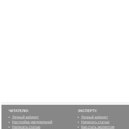
ЧИТАТЕЛЮ:
ЭКСПЕРТУ:
Личный кабинет
Личный кабинет
Настройка уведомлений
Написать статью
Написать статью
Как стать экспертом