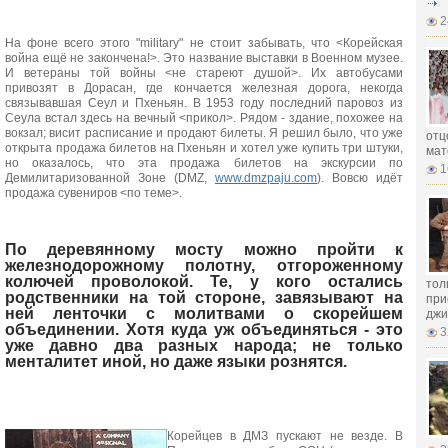
2
На фоне всего этого "military" не стоит забывать, что <Корейская
война ещё не закончена!>. Это название выставки в Военном музее.
И ветераны той войны <не стареют душой>. Их автобусами
привозят в Дорасан, где кончается железная дорога, некогда
связывавшая Сеул и Пхеньян. В 1953 году последний паровоз из
Сеула встал здесь на вечный <прикол>. Рядом - здание, похожее на
вокзал; висит расписание и продают билеты. Я решил было, что уже
отц
открыта продажа билетов на Пхеньян и хотел уже купить три штуки,
мат
но оказалось, что эта продажа билетов на экскурсии по
1
Демилитаризованной Зоне (DMZ,
www.dmzpaju.com
). Вовсю идёт
продажа сувениров <по теме>.
По деревянному мосту можно пройти к
железнодорожному полотну, отгороженному
колючей проволокой. Те, у кого остались
тол
родственники на той стороне, завязывают на
при
ней ленточки с молитвами о скорейшем
джи
объединении. Хотя куда уж объединяться - это
3
уже давно два разных народа; не только
менталитет иной, но даже языки рознятся.
Корейцев в ДМЗ пускают не везде. В