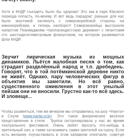
Хотя в КНДР съездить было бы здорово! Это как в парк Юрского
периода попасть, по-моему. И вот ведь парадокс: раньше для нас
было экзотикой заглянуть с северокорейской стороны на
южнокорейскую, а теперь наоборот! Северокорейцы выстроили
напротив Пханмуджома <пропагандистскую деревню> с гигантским
сто шестидесятиметровым флагштоком, на котором развевается
флаг КНДР.
Звучит лирическая музыка из мощных
динамиков. Льётся жалобная песня о том, как
страдает разделённый народ и т.п. дребедень.
Говорят, что в той потёмкинской деревне никто
не живёт. Однако, пару человеческих фигур в
объектив мы заметили. Но всё равно,
существенного оживления в этот унылый
пейзаж они не вносили. Грустно как-то всё здесь.
И зловеще...
Чтобы развеяться, тем же вечером мы отправились на шоу <Нанта>
в Сеуле (
www.nanta.or.kr
). Это такое феерическое весёлое
представление в стиле
. Труппа гастролировала у нас во время
театрального фестиваля. Очень любят бросать что-нибудь в
зрительный зал, а также затаскивать самих зрителей на сцену. Если
есть желание поучаствовать в этом забавном спектакле, советую