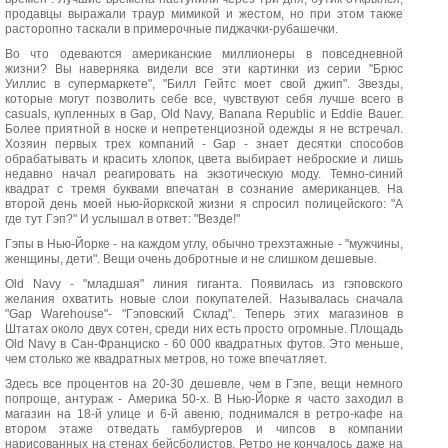
продавцы выражали траур мимикой и жестом, но при этом также
расторопно таскали в примерочные пиджачки-рубашечки.
Во что одеваются американские миллионеры в повседневной
жизни? Вы наверняка видели все эти картинки из серии "Брюс
Уиллис в супермаркете", "Билл Гейтс моет свой джип". Звезды,
которые могут позволить себе все, чувствуют себя лучше всего в
casuals, купленных в Gap, Old Navy, Banana Republic и Eddie Bauer.
Более приятной в носке и непретенциозной одежды я не встречал.
Хозяин первых трех компаний - Gap - знает десятки способов
обрабатывать и красить хлопок, цвета выбирает неброские и лишь
недавно начал реагировать на экзотическую моду. Темно-синий
квадрат с тремя буквами впечатан в сознание американцев. На
второй день моей нью-йоркской жизни я спросил полицейского: "А
где тут Гэп?" И услышал в ответ: "Везде!"
Гэпы в Нью-Йорке - на каждом углу, обычно трехэтажные - "мужчины,
женщины, дети". Вещи очень добротные и не слишком дешевые.
Old Navy - "младшая" линия гиганта. Появилась из гэповского
желания охватить новые слои покупателей. Называлась сначала
"Gap Warehouse"- "Гэповский Склад". Теперь этих магазинов в
Штатах около двух сотен, среди них есть просто огромные. Площадь
Old Navy в Сан-Франциско - 60 000 квадратных футов. Это меньше,
чем столько же квадратных метров, но тоже впечатляет.
Здесь все процентов на 20-30 дешевле, чем в Гэпе, вещи немного
попроще, антураж - Америка 50-х. В Нью-Йорке я часто заходил в
магазин на 18-й улице и 6-й авеню, поднимался в ретро-кафе на
втором этаже отведать гамбургеров и чипсов в компании
нарисованных на стенах бейсболистов. Ретро не кончалось даже на