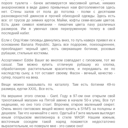
пороге туалета - бачок активируется массивной цепью, никаких
анахронизмов в виде давно привычных нам фотоэлементов здесь
нет. Стены залов от пола до потолка - полки с десятками
разновидностей джинсов и прочей обиходной одежды. Здесь есть
все: от трусов до зимних курток. Майки, кофты семи-восьми цветов.
Есть даже символ компании - пикапчик цвета navy различных
размеров. Им я увенчал свою перегруженную телегу в свой
последний набег.
Если с Олд Нэви гэповцы двинулись вниз, то путь наверх привел их к
основанию Banana Republic. Здесь все подороже, поизощреннее,
преобладает черный цвет, есть сверкающие ботинки, розовые
рубашки, стильные костюмы.
Ассортимент Eddie Bauer во многом совпадает с гэповским, тот же
casual. Там можно купить отличную рубашку из хлопка,
обработанную растительным красителем, и передавать ее по
наследству сыну, а тот оставит своему. Фасон - вечный, качество -
супер, пошито на века.
Вещи можно заказывать по каталогу. Там есть ботинки 49-го
размера, куртки XXXL. Все есть.
На вершине этого списка - Gant. Году в 97-ом они открыли свой
трехэтажный магазин на Пятой авеню в начале 50-х улиц. Все тут
недешево, но оно того стоит. Впрочем, открою маленький секрет.
Очень много гэнтовских вещей можно купить в SYM'S за полцены и
дешевле. Так что начинайте с него. Одетый в Гэнте мальчик выглядит
юным отпрыском миллионера в стиле WASP. Нашим южным,
восточным соседям такой наряд покажется недостаточно
выразительным, но поверьте мне - это самое оно!