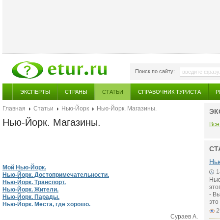
Поиск по сайту:
ЭКСПЕРТЫ
СТРАНЫ
СТАТЬИ
СПРАВОЧНИК ТУРИСТА
Р
Главная
Статьи
Нью-Йорк
Нью-Йорк. Магазины.
ЭК
Нью-Йорк. Магазины.
Все
СТ
Нью
Мой Нью-Йорк.
1
Нью-Йорк. Достопримечательности.
Нью
Нью-Йорк. Транспорт.
это
Нью-Йорк. Жители.
- В
Нью-Йорк. Парады.
это
Нью-Йорк. Места, где хорошо.
2
Сураев А.