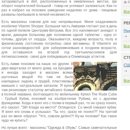
затариваться в deli, расположенных в оживленных местах, где
4
оборот покупателей большой - товар не успевает залежаться. Как-то
раз я набрел на похожее заведение недалеко от дома - пищевые
Все
развалы пребывали в легкой несвежести.
Есть магазины совсем для нас непривычные. Меня озадачивало
РЕ
изобилие Vitamin Shoppe. Большая часть Америки глотает раз в день
Нь
по одной пилюле Центрума-Витрума. Все это напоминает анекдот о
враче, дающем больному две половинки одной таблетки - одну от
головы, другую от сердца. Оказывается, каждому возрасту, полу и
физическому состоянию потребны свои витамины. В Vitamin'e их
Все
сотни разновидностей: для забеременевших в позднем возрасте,
для оставшихся на второй год третьеклассников (для
пятиклассников - свои) для победивших в Олимпиаде атлетов.
СТ
Есть лавки похожие на наши, но другие. В
СШ
двух кварталах от моего дома, на Бродвее,
я иногда заходил в магазин всяких
шуточных вещей. Но там не было
Все
накладных задниц и грудей, пластиковых
какашек с натуральным запахом. Я купил
там резиновую статуэтку китайского божка
в полной нирване, болтающего по мобильнику. Купил The Rude Cube
- Грубый Кубик, похожий на изобретение Рубика, но с другими
функциями. Когда я взял его с полки в первый раз, то не сразу понял,
кто сказал: "Эй! Клади на место!" Огляделся. Со мной говорил кубик.
Я взял его снова и услышал: "Ты что, сразу не понял?!" На третий
раз он меня обругал: "Что, совсем дебил?! Ну-ка положи!" Как такое
чудо не купить?
Но лучше всего - магазины "Одежда & Обувь". Самые замечательные