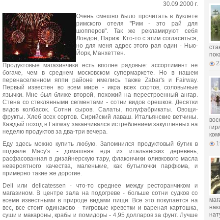
30.09.2000 г.
Очень смешно было прочитать в буклете
римского отеля "Рим - это рай для
шопперов". Так же рекламируют себя
Лондон, Париж. Кто-то с этим согласиться,
но для меня адрес этого рая один - Нью-
ста
Йорк, Манхеттен.
пок
2
Продуктовые магазинчики есть вполне рядовые: ассортимент не
богаче, чем в среднем московском супермаркете. Но в нашем
перенаселенном яппи районе имелись также Zabar's и Fairway.
Первый известен во всем мире - икра всех сортов, соловьиные
язычки. Мне был ближе второй, похожий на перестроенный ангар.
Стена со стеклянными сегментами - сотни видов орешков. Десятки
видов колбасок. Сотни сыров. Салаты, полуфабрикаты. Овощи-
фрукты. Хлеб всех сортов. Сирийский лаваш. Итальянские ветчины.
вос
Каждый поход в Fairway заканчивался истреблением закупленных на
гир
неделю продуктов за два-три вечера.
ком
1
Еду здесь можно купить любую. Запомнился продуктовый бутик в
подвале Macy's - домашняя еда из итальянских деревень,
расфасованная в дизайнерскую тару, флакончики оливкового масла
невероятного качества, маленькие, как бутылочки парфюма, и
примерно такие же дорогие.
Deli или delicatessen - что-то среднее между ресторанчиком и
магазином. В центре зала на подогреве - больше сотни судков со
маг
всеми известными в природе видами пищи. Все это покупается на
нак
вес, все стоит одинаково - тигровые креветки и вареная картошка,
нат
суши и макароны, крабы и помидоры - 4,95 долларов за фунт. Лучше