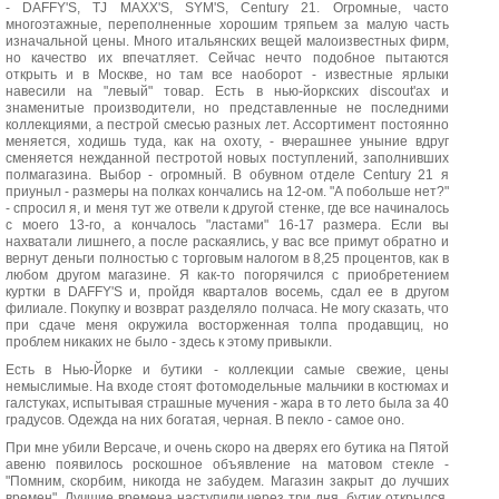
- DAFFY'S, TJ MAXX'S, SYM'S, Century 21. Огромные, часто
многоэтажные, переполненные хорошим тряпьем за малую часть
изначальной цены. Много итальянских вещей малоизвестных фирм,
но качество их впечатляет. Сейчас нечто подобное пытаются
открыть и в Москве, но там все наоборот - известные ярлыки
навесили на "левый" товар. Есть в нью-йоркских discout'ах и
знаменитые производители, но представленные не последними
коллекциями, а пестрой смесью разных лет. Ассортимент постоянно
меняется, ходишь туда, как на охоту, - вчерашнее уныние вдруг
сменяется нежданной пестротой новых поступлений, заполнивших
полмагазина. Выбор - огромный. В обувном отделе Century 21 я
приуныл - размеры на полках кончались на 12-ом. "А побольше нет?"
- спросил я, и меня тут же отвели к другой стенке, где все начиналось
с моего 13-го, а кончалось "ластами" 16-17 размера. Если вы
нахватали лишнего, а после раскаялись, у вас все примут обратно и
вернут деньги полностью с торговым налогом в 8,25 процентов, как в
любом другом магазине. Я как-то погорячился с приобретением
куртки в DAFFY'S и, пройдя кварталов восемь, сдал ее в другом
филиале. Покупку и возврат разделяло полчаса. Не могу сказать, что
при сдаче меня окружила восторженная толпа продавщиц, но
проблем никаких не было - здесь к этому привыкли.
Есть в Нью-Йорке и бутики - коллекции самые свежие, цены
немыслимые. На входе стоят фотомодельные мальчики в костюмах и
галстуках, испытывая страшные мучения - жара в то лето была за 40
градусов. Одежда на них богатая, черная. В пекло - самое оно.
При мне убили Версаче, и очень скоро на дверях его бутика на Пятой
авеню появилось роскошное объявление на матовом стекле -
"Помним, скорбим, никогда не забудем. Магазин закрыт до лучших
времен". Лучшие времена наступили через три дня, бутик открылся,