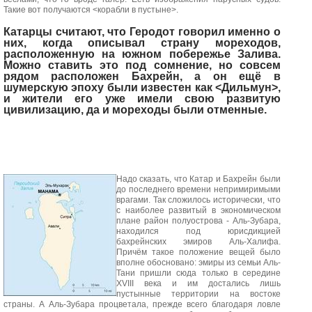
Такие вот получаются <корабли в пустыне>.
Катарцы считают, что Геродот говорил именно о
них, когда описывал страну мореходов,
расположенную на южном побережье Залива.
Можно ставить это под сомнение, но совсем
рядом расположен Бахрейн, а он ещё в
шумерскую эпоху были известен как <Дильмун>,
и жители его уже имели свою развитую
цивилизацию, да и мореходы были отменные.
Надо сказать, что Катар и Бахрейн были
до последнего времени непримиримыми
врагами. Так сложилось исторически, что
с наиболее развитый в экономическом
плане район полуострова - Аль-Зубара,
находился под юрисдикцией
бахрейнских эмиров Аль-Халифа.
Причём такое положение вещей было
вполне обосновано: эмиры из семьи Аль-
Тани пришли сюда только в середине
XVIII века и им достались лишь
пустынные территории на востоке
страны. А Аль-Зубара процветала, прежде всего благодаря ловле