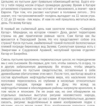
Цельсию; из пустыни дует буквально обжигающий ветер. Будто кто-
то у тебя перед носом открыл громадную духовку. Время в Катаре
установлено странное: на час отстаёт от московского, а значит - как в
Европе. При том, что рассвет наступает в половине пятого... Это
значит, что <астрономический> полдень выпадает на 11 часов утра.
С 12 до 15 часов - пик жары. И нам по ней пришлось мотаться весь
день. По всему Катару.
В первый же съёмочный день нам захотели показать <Северный
Катар>. Меридиан, на котором <лежит> Доха, делит территорию
страны на две практически равные части. Сам Катар как бы
врезается в Персидский Залив. Но что представляет собою эта
страна? Кусок пустыни, окаймленный тонкой полосой белопесчаных
пляжей посреди бирюзовых вод Залива. Сухопутная граница есть с
Эмиратами и Саудовской Аравией; неглубокий пролив отделяет
Катар от Бахрейна.
Сквозь пустыню проложены первоклассные шоссе, но периодически
мы с них съезжаем. Во-первых, для того, чтобы заехать то в одну, то
в другую заброшенную деревушку. Во вторых, чтобы увидеть
разбросанные по пустыне свидетельства, оставленные о себе
древнейшими обитателями этих мест. После того, как Катар вошёл в
состав крупнейших нефтедобытчиков мира, его население почти
поголовно переселилось из глубинки в несколько относительно
крупных городов, прежде всего в Доху. Но вслед за
нефтедобытчиками в обезлюдившие районы нагрянули археологи, в
том числе и японские. Уж не знаю как, но они обнаружили на
отдельных скальных выступах рисунки неизвестного народа,
жившего здесь за 6000 лет до нас с вами. И прелюбопытные, должен
сказать, рисунки: выдолбленные в камне изображения лодок с
вёслами, что-то вроде галер. Есть изображения парусных судов.