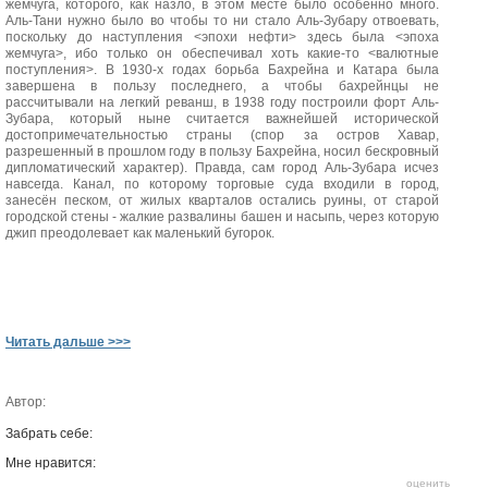
жемчуга, которого, как назло, в этом месте было особенно много.
Аль-Тани нужно было во чтобы то ни стало Аль-Зубару отвоевать,
поскольку до наступления <эпохи нефти> здесь была <эпоха
жемчуга>, ибо только он обеспечивал хоть какие-то <валютные
поступления>. В 1930-х годах борьба Бахрейна и Катара была
завершена в пользу последнего, а чтобы бахрейнцы не
рассчитывали на легкий реванш, в 1938 году построили форт Аль-
Зубара, который ныне считается важнейшей исторической
достопримечательностью страны (спор за остров Хавар,
разрешенный в прошлом году в пользу Бахрейна, носил бескровный
дипломатический характер). Правда, сам город Аль-Зубара исчез
навсегда. Канал, по которому торговые суда входили в город,
занесён песком, от жилых кварталов остались руины, от старой
городской стены - жалкие развалины башен и насыпь, через которую
джип преодолевает как маленький бугорок.
Читать дальше >>>
Автор:
Забрать себе:
Мне нравится:
оценить