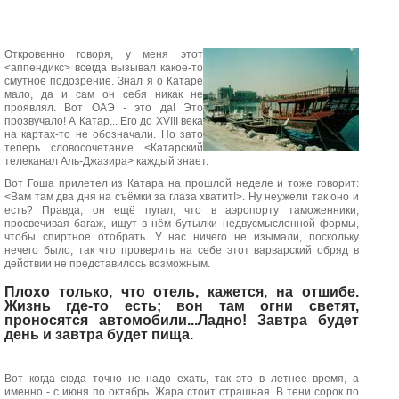
Откровенно говоря, у меня этот
<аппендикс> всегда вызывал какое-то
смутное подозрение. Знал я о Катаре
мало, да и сам он себя никак не
проявлял. Вот ОАЭ - это да! Это
прозвучало! А Катар... Его до XVIII века
на картах-то не обозначали. Но зато
теперь словосочетание <Катарский
телеканал Аль-Джазира> каждый знает.
Вот Гоша прилетел из Катара на прошлой неделе и тоже говорит:
<Вам там два дня на съёмки за глаза хватит!>. Ну неужели так оно и
есть? Правда, он ещё пугал, что в аэропорту таможенники,
просвечивая багаж, ищут в нём бутылки недвусмысленной формы,
чтобы спиртное отобрать. У нас ничего не изымали, поскольку
нечего было, так что проверить на себе этот варварский обряд в
действии не представилось возможным.
Плохо только, что отель, кажется, на отшибе.
Жизнь где-то есть; вон там огни светят,
проносятся автомобили...Ладно! Завтра будет
день и завтра будет пища.
Вот когда сюда точно не надо ехать, так это в летнее время, а
именно - с июня по октябрь. Жара стоит страшная. В тени сорок по