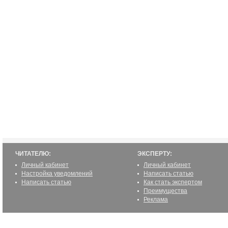
ЧИТАТЕЛЮ:
ЭКСПЕРТУ:
Личный кабинет
Личный кабинет
Настройка уведомлений
Написать статью
Написать статью
Как стать экспертом
Преимущества
Реклама
2000-2012 ©
ETUR.RU: эксперты по странам
Все права защищены.