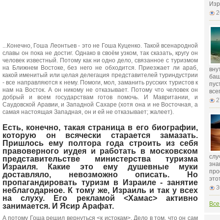
Изр
2
...Конечно, Гоша Леонтьев - это не Гоша Куценко. Такой всенародной
славы он пока не достиг. Однако в своём узком, так сказать, кругу он
человек известный. Потому как ни одно дело, связанное с туризмом
на Ближнем Востоке, без него не обходится. Приезжает ли араб,
вну
какой именитый или целая делегация представителей туриндустрии
баш
- все направляются к нему. Помоги, мол, заманить русских туристов к
пус
нам на Восток. А он никому не отказывает. Потому что человек он
всег
добрый и всем государствам готов помочь. И Мавритании, и
2
Саудовской Аравии, и Западной Сахаре (хотя она и не Восточная, а
самая настоящая Западная, он и ей не отказывает; жалеет).
Есть, конечно, такая страница в его биографии,
которую он всячески старается замазать.
Пришлось ему полтора года строить из себя
правоверного иудея и работать в московском
слу
представительстве министерства туризма
зна
Израиля. Какие это ему душевные муки
про
доставляло, невозможно описать. Но
это
пропагандировать туризм в Израиле - занятие
3
неблагодарное. К тому же, Израиль и так у всех
на слуху. Его рекламой <Хамас> активно
Все
занимается. И Ясир Арафат.
А потому Гоша решил вернуться <к истокам>. Дело в том, что он сам