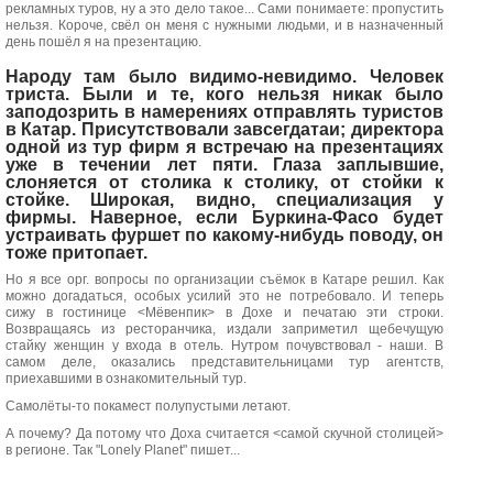
рекламных туров, ну а это дело такое... Сами понимаете: пропустить
нельзя. Короче, свёл он меня с нужными людьми, и в назначенный
день пошёл я на презентацию.
Народу там было видимо-невидимо. Человек
триста. Были и те, кого нельзя никак было
заподозрить в намерениях отправлять туристов
в Катар. Присутствовали завсегдатаи; директора
одной из тур фирм я встречаю на презентациях
уже в течении лет пяти. Глаза заплывшие,
слоняется от столика к столику, от стойки к
стойке. Широкая, видно, специализация у
фирмы. Наверное, если Буркина-Фасо будет
устраивать фуршет по какому-нибудь поводу, он
тоже притопает.
Но я все орг. вопросы по организации съёмок в Катаре решил. Как
можно догадаться, особых усилий это не потребовало. И теперь
сижу в гостинице <Мёвенпик> в Дохе и печатаю эти строки.
Возвращаясь из ресторанчика, издали заприметил щебечущую
стайку женщин у входа в отель. Нутром почувствовал - наши. В
самом деле, оказались представительницами тур агентств,
приехавшими в ознакомительный тур.
Самолёты-то покамест полупустыми летают.
А почему? Да потому что Доха считается <самой скучной столицей>
в регионе. Так "Lonely Рlanet" пишет...