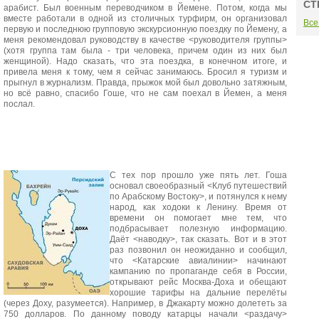
СТ
арабист. Был военным переводчиком в Йемене. Потом, когда мы
вместе работали в одной из столичных турфирм, он организовал
Все
первую и последнюю групповую экскурсионную поездку по Йемену, а
меня рекомендовал руководству в качестве <руководителя группы>
(хотя группа там была - три человека, причем один из них был
женщиной). Надо сказать, что эта поездка, в конечном итоге, и
привела меня к тому, чем я сейчас занимаюсь. Бросил я туризм и
прыгнул в журнализм. Правда, прыжок мой был довольно затяжным,
но всё равно, спасибо Гоше, что не сам поехал в Йемен, а меня
послал.
С тех пор прошло уже пять лет. Гоша
основал своеобразный <Клуб путешествий
по Арабскому Востоку>, и потянулся к нему
народ, как ходоки к Ленину. Время от
времени он помогает мне тем, что
подбрасывает полезную информацию.
Даёт <наводку>, так сказать. Вот и в этот
раз позвонил он неожиданно и сообщил,
что <Катарские авиалинии> начинают
кампанию по пропаганде себя в России,
открывают рейс Москва-Доха и обещают
хорошие тарифы на дальние перелёты
(через Доху, разумеется). Например, в Джакарту можно долететь за
750 долларов. По данному поводу катарцы начали <раздачу>