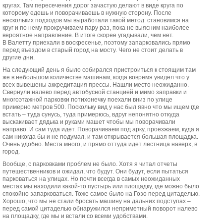
кругах. Там пересечения дорог зачастую делают в виде круга по
которому едешь и поворачиваешь в нужную сторону. После
нескольких подходов мы выработали такой метод: становимся на
круг и по нему прокручиваем пару раз, пока не выясним наиболее
вероятное направление. В итоге скорее угадывали, чем нет.
В Валетту приехали в воскресенье, поэтому запарковались прямо
перед въездом в старый город на мосту. Чего не стоит делать в
другие дни.
На следующий день я было собирался пристроиться к стоящим там
же в небольшом количестве машинам, когда вовремя увидел что у
всех вывешены аккредитация прессы. Нашли место неожиданно.
Свернули налево перед автобусной станцией и мимо заправки и
многоэтажной парковки потихонечку поехали вниз по улице
примерно метров 500. Поскольку вид у нас был явно что мы ищем где
встать – туда сунусь, туда примерюсь, вдруг непонятно откуда
выскакивает дядька и руками машет чтобы мы поворачивали
направо. И сам туда идет. Поворачиваем под арку, проезжаем, куда я
сам никогда бы и не подумал, и там открывается большая площадка.
Очень удобно. Места много, и прямо оттуда идет лестница наверх, в
город.
Вообще, с парковками проблем не было. Хотя я читал отчеты
путешественников и ожидал, что будут. Они будут, если пытаться
парковаться на улицах. Но почти всегда в самых неожиданных
местах мы находили какой-то пустырь или площадку, где можно было
спокойно запарковаться. Тоже самое было на Гозо перед цитаделью.
Хорошо, что мы не стали бросать машину на дальних подступах –
перед самой цитаделью обнаружился неприметный поворот налево
на площадку, где мы и встали со всеми удобствами.