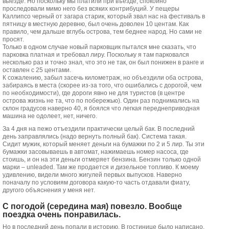
выезде. Но поскольку мы платили при въезде, спокойно
проследовали мимо него без всяких контрибуций. У пещеры
Каллипсо черный от загара старик, который звал нас на фестиваль в
пятницу в местную деревню, был очень доволен 10 центам. Как
правило, чем дальше вглубь острова, тем беднее народ. Но сами не
просят.
Только в одном случае новый парковщик пытался мне сказать, что
парковка платная и требовал лиру. Поскольку я там парковался
несколько раз и точно знал, что это не так, он был понижен в ранге и
оставлен с 25 центами.
К сожалению, забыл засечь километраж, но объездили оба острова,
забираясь в места (скорее из-за того, что ошибались с дорогой, чем
по необходимости), где дороги явно не для туристов (в центре
острова жизнь не та, что по побережью). Один раз поднимались на
склон градусов наверно 40, я боялся что легкая переднеприводная
машина не одолеет, нет, ничего.
За 4 дня на пежо отъездили практически целый бак. В последний
день заправлялись (надо вернуть полный бак). Система такая.
Сидит мужик, который меняет деньги на бумажки по 2 и 5 лир. Ты эти
бумажки засовываешь в автомат, нажимаешь номер насоса, где
стоишь, и он на эти деньги отмеряет бензина. Бензин только одной
марки – unleaded. Там же продается и дизельное топливо. К моему
удивлению, видели много жигулей первых выпусков. Наверно
поначалу по условиям договора какую-то часть отдавали фиату,
другого объяснения у меня нет.
С погодой (середина мая) повезло. Вообще
поездка очень понравилась.
Но в последний день попали в историю. В гостинице было написано,