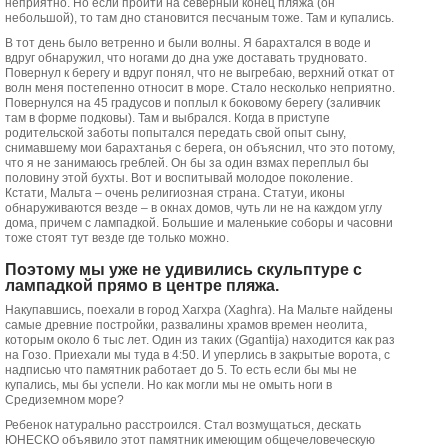
неприятно. Но если пройти на северный конец пляжа (он
небольшой), то там дно становится песчаным тоже. Там и купались.
В тот день было ветренно и были волны. Я барахтался в воде и
вдруг обнаружил, что ногами до дна уже доставать трудновато.
Повернул к берегу и вдруг понял, что не выгребаю, верхний откат от
волн меня постепенно относит в море. Стало несколько неприятно.
Повернулся на 45 градусов и поплыл к боковому берегу (заливчик
там в форме подковы). Там и выбрался. Когда в приступе
родительской заботы попытался передать свой опыт сыну,
снимавшему мои барахтанья с берега, он объяснил, что это потому,
что я не занимаюсь греблей. Он бы за один взмах переплыл бы
половину этой бухты. Вот и воспитывай молодое поколение.
Кстати, Мальта – очень религиозная страна. Статуи, иконы
обнаруживаются везде – в окнах домов, чуть ли не на каждом углу
дома, причем с лампадкой. Большие и маленькие соборы и часовни
тоже стоят тут везде где только можно.
Поэтому мы уже не удивились скульптуре с
лампадкой прямо в центре пляжа.
Накупавшись, поехали в город Хагхра (Xaghra). На Мальте найдены
самые древние постройки, развалины храмов времен неолита,
которым около 6 тыс лет. Один из таких (Ggantija) находится как раз
на Гозо. Приехали мы туда в 4:50. И уперлись в закрытые ворота, с
надписью что памятник работает до 5. То есть если бы мы не
купались, мы бы успели. Но как могли мы не омыть ноги в
Средиземном море?
Ребенок натурально расстроился. Стал возмущаться, дескать
ЮНЕСКО объявило этот памятник имеющим общечеловеческую