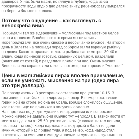
дайверов. У нас были маски, но глянув в глубину, когда из-за
прозрачности воды видно дно далеко внизу, ребенок сразу выбрался
на берег и больше не плавал.
Потому что ощущение – как взглянуть с
небоскреба вниз.
Пообедали там же в деревушке – моллюсками под местное белое
вино и кроликом. Вообще все это время мы питались
морепродуктами, все очень свежее и необычайно вкусное. На второй
день в Валетте на площади перед собором взяли вареную рыбину
на двоих. Какая-то красная толстая рыбина сантиметров 30-40 в
длину. Когда принесли готовую, сваренную целиком, разделали
(очистили от костей) и разделили прямо при нас. Очень вкусная.
Вино сначала спрашивали какое, а потом просто просили "местное".
Цены в мальтийских лирах вполне приемлемые,
если не умножать мысленно на три (одна лира –
это три доллара).
По поводу чаевых. В ресторанах оставляли процентов 10-15. В
гостинице на стойках – по лире за разговор. В номере оставляли
горничной на столе, но она не брала, вообще сложилось ощущение,
что в гостинице не привыкли к получению чаевых.
На парковках подходят мужики с инструкциями или вопросами.
Можно ничего не давать, они обычно тут же уходят. В зависимости от
места мы давали от 25-50 центов до лиры (сначала, потом поняли,
что лира – много). Когда парковались под аркой в Валетте, дали
мужику, который нас привел туда, а под вечер, когда народ стал
выезжать, они сменили команду и посадили мужика на стульчике на