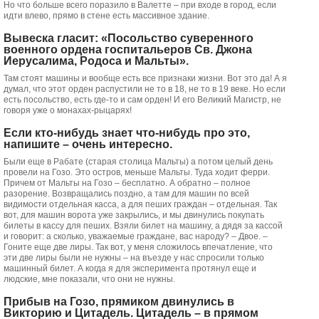
Но что больше всего поразило в Валетте – при входе в город, если
идти влево, прямо в стене есть массивное здание.
Вывеска гласит: «Посольство суверенного
военного ордена госпитальеров Св. Джона
Иерусалима, Родоса и Мальты».
Там стоят машины и вообще есть все признаки жизни. Вот это да! А я
думал, что этот орден распустили не то в 18, не то в 19 веке. Но если
есть посольство, есть где-то и сам орден! И его Великий Магистр, не
говоря уже о монахах-рыцарях!
Если кто-нибудь знает что-нибудь про это,
напишите – очень интересно.
Были еще в Рабате (старая столица Мальты) а потом целый день
провели на Гозо. Это остров, меньше Мальты. Туда ходит ферри.
Причем от Мальты на Гозо – бесплатно. А обратно – полное
разорение. Возвращались поздно, а там для машин по всей
видимости отдельная касса, а для пеших граждан – отдельная. Так
вот, для машин ворота уже закрылись, и мы двинулись покупать
билеты в кассу для пеших. Взяли билет на машину, а дядя за кассой
и говорит: а сколько, уважаемые граждане, вас народу? – Двое. –
Гоните еще две лиры. Так вот, у меня сложилось впечатление, что
эти две лиры были не нужны – на въезде у нас спросили только
машинный билет. А когда я для эксперимента протянул еще и
людские, мне показали, что они не нужны.
Прибыв на Гозо, прямиком двинулись в
Викторию и Цитадель. Цитадель – в прямом