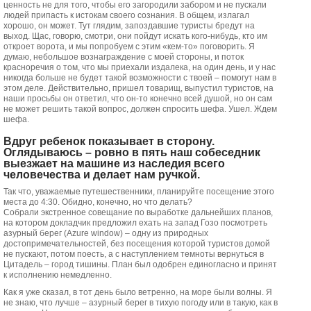
ценность не для того, чтобы его загородили забором и не пускали
людей припасть к истокам своего сознания. В общем, излагал
хорошо, он может. Тут глядим, запоздавшие туристы бредут на
выход. Щас, говорю, смотри, они пойдут искать кого-нибудь, кто им
откроет ворота, и мы попробуем с этим «кем-то» поговорить. Я
думаю, небольшое вознаграждение с моей стороны, и поток
красноречия о том, что мы приехали издалека, на один день, и у нас
никогда больше не будет такой возможности с твоей – помогут нам в
этом деле. Действительно, пришел товарищ, выпустил туристов, на
наши просьбы он ответил, что он-то конечно всей душой, но он сам
не может решить такой вопрос, должен спросить шефа. Ушел. Ждем
шефа.
Вдруг ребенок показывает в сторону.
Оглядываюсь – ровно в пять наш собеседник
выезжает на машине из наследия всего
человечества и делает нам ручкой.
Так что, уважаемые путешественники, планируйте посещение этого
места до 4:30. Обидно, конечно, но что делать?
Собрали экстренное совещание по выработке дальнейших планов,
на котором докладчик предложил ехать на запад Гозо посмотреть
азурный берег (Azure window) – одну из природных
достопримечательностей, без посещения которой туристов домой
не пускают, потом поесть, а с наступлением темноты вернуться в
Цитадель – город тишины. План был одобрен единогласно и принят
к исполнению немедленно.
Как я уже сказал, в тот день было ветренно, на море были волны. Я
не знаю, что лучше – азурный берег в тихую погоду или в такую, как в