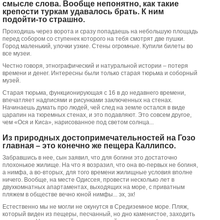
смысле слова. Вообще непонятно, как такие
крепости туркам удавалось брать. К ним
подойти-то страшно.
Проходишь через ворота и сразу попадаешь на небольшую площадь
перед собором со ступенек которого на тебя смотрят две пушки.
Город маленький, улочки узкие. Стены огромные. Купили билеты во
все музеи.
Честно говоря, этнографический и натуральной истории – потеря
времени и денег. Интересны были только старая тюрьма и соборный
музей.
Старая тюрьма, функционирующая с 16 в до недавнего времени,
впечатляет надписями и рисунками заключенных на стенах.
Начинаешь думать про людей, чей след на земле остался в виде
царапин на тюремных стенах, и это подавляют. Это совсем другое,
чем «Ося и Киса», нарисованное под светом солнца...
Из природных достопримечательностей на Гозо
главная – это конечно же пещера Каллипсо.
Забравшись в нее, сын заявил, что для богини это достаточно
плохонькое жилище. На что я возразил, что она во-первых не богиня,
а нимфа, а во-вторых, для того времени жилищные условия вполне
ничего. Вообще, на месте Одиссея, провести несколько лет в
двухкомнатных апартаментах, выходящих на море, с приватным
пляжем в обществе вечно юной нимфы... эх, эх!
Естественно мы не могли не окунутся в Средиземное море. Пляж,
который виден из пещеры, песчанный, но дно каменистое, заходить