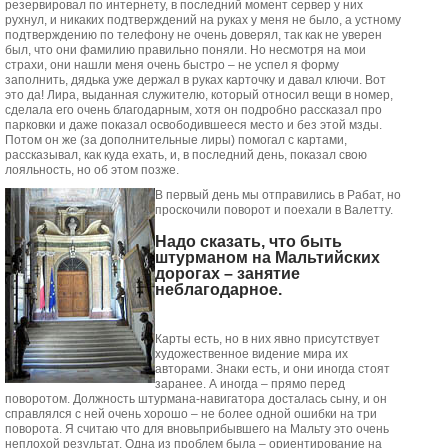
резервировал по интернету, в последний момент сервер у них
рухнул, и никаких подтверждений на руках у меня не было, а устному
подтверждению по телефону не очень доверял, так как не уверен
был, что они фамилию правильно поняли. Но несмотря на мои
страхи, они нашли меня очень быстро – не успел я форму
заполнить, дядька уже держал в руках карточку и давал ключи. Вот
это да! Лира, выданная служителю, который относил вещи в номер,
сделала его очень благодарным, хотя он подробно рассказал про
парковки и даже показал освободившееся место и без этой мзды.
Потом он же (за дополнительные лиры) помогал с картами,
рассказывал, как куда ехать, и, в последний день, показал свою
лояльность, но об этом позже.
В первый день мы отправились в Рабат, но
проскочили поворот и поехали в Валетту.
Надо сказать, что быть
штурманом на Мальтийских
дорогах – занятие
неблагодарное.
Карты есть, но в них явно присутствует
художественное видение мира их
авторами. Знаки есть, и они иногда стоят
заранее. А иногда – прямо перед
поворотом. Должность штурмана-навигатора досталась сыну, и он
справлялся с ней очень хорошо – не более одной ошибки на три
поворота. Я считаю что для вновьприбывшего на Мальту это очень
неплохой результат. Одна из проблем была – ориентирование на