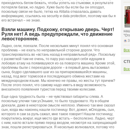
приходилось бегом бежать, чтобы успеть на стыковки, в результате
потеряли багаж, но ладно. Хуже было бы если бы он опоздал,
поскольку связи не было, тетка на Alitalia отказалась давать
информацию, ссылаясь на security и data protection, поэтому как бы я
его встречал – не знаю.
Взяли машину. Подхожу, открываю дверь. Черт!
наш
Руля нет! А ведь предупреждали, что движение
"От
левостороннее.
3
Ладно, сели, поехали. После нескольких минут понял что основная
проблема – не ехать по неправильной стороне дороги. Что
Все
транслировалось во «встань назад в неправильный ряд». Поскольку
с разметкой там не очень, то пару раз находил себя идущим в
СТ
лобовую атаку на появившуюся из-за поворота машину. Кроме этой,
проблемы были с переходом дороги – в первый день вытаскивал
Все
сына, бодро сделавшего шаг из-за припарковавшейся машины,
назад, под визг тормозов и последующего обмена жестами на
международном языке. Мы конечно не правы, но жесты тут причем?
После этого понял, что самому надо иметь в виду возможность
внезапного появления туристов перед твоими колесами.
Еще одна трудность была – не чувствовал габариты слева. А
поскольку улочки там узЭнькие, то было трудновато. Ну в общем
доехали, даже в некотором смысле неплохо. Именно так мне сказал
сын, когда мы наконец нашли гостиницу. Вот, дожил, мОлодежь, сын,
которого я сам за руль сажал, мне такое говорит! Нашли гостиницу,
покрутились вокруг, ищя место где встать – бесполезно. Ладно, черт
с ним, нагло встали прямо перед входом, несмотря на запрещающий
знак, пошли регистрироваться. Я несколько волновался, потому что