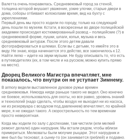
Валетта очень понравилась. Средневековый город за стеной,
толщина которой внушает уважение, узкие улочки, старые двери в
дома, соборы отбивают колоколами время, вид на бухту с
укреплениями.
Первый день мы просто ходили по городу, только на следующий
день пошли по музеям. Кстати, в воскресенье во дворе полицейской
академии происходил костюмированный развод – полицейские (?) в
средневековой форме, пушки, шпаги, копья, музыка и весь
средневековый антураж. После этого детям давали
фотографироваться в шлемах. Если вы с детьми, то имейте это в
виду. Не знаю, когда начинается это действо, все закончилось к 12.
Найти легко – идите на звуки музыки. Не буду описывать то, что есть
в путеводителях (их, в том числе и на русском, можно купить прямо
на месте).
Дворец Великого Магистра впечатляет, мне
показалось, что внутри он не уступает Зимнему.
В armory видели выставленное духовое ружье времен
средневековья. Никогда нигде раньше такого не видел. Оно конечно
не боевое, использовалось для охоты, но все равно, уровень знаний
и технологий (надо сделать, чтобы воздух не выходил ни из насоса,
ни из резервуара с воздухом под давлением) впечатляет, по крайней
мере, я не ожидал такого. А скорострельность по тем временам
просто невероятная.
Когда мы ходили по залу с доспехами, там чистили (или мелкий
ремонт делали) один нагрудник. Мы встали рядом, чтобы вблизи
примериться. Мелковаты были могучие рыцари. Этот нагрудник и
мне был бы тесноват, а сынку-то (он занимается греблей) и подавно.