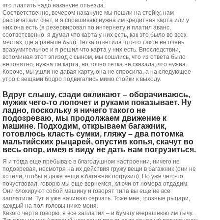
что платить надо накануне отъезда.
Соответственно, вечером накануне мы пошли на стойку, нам
распечатали счет, и я спрашиваю нужна им кредитная карта или у
них она есть (я резервировал по интернету и платил аванс,
соответсвенно, я думал что карта у них есть, как это было во всех
местах, где я раньше был). Тетка ответила что-то такое не очень
вразумительное и я решил что карта у них есть. Впоследствии,
вспоминая этот эпизод с сыном, мы сошлись, что из ответа было
непонятно, нужна ли карта, но точно тетка не сказала, что нужна.
Короче, мы ушли не давая карту, она не спросила, а на следующее
утро с вещами бодро подвигались мимо стойки к выходу.
Вдруг слышу, сзади окликают – оборачиваюсь,
мужик чего-то лопочет и руками показывает. Ну
ладно, поскольку я ничего такого не
подозреваю, мы продолжаем движение к
машине. Подходим, открываем багажник,
готовлюсь класть сумки, гляжу – два потомка
мальтийских рыцарей, опустив копья, скачут во
весь опор, имея в виду не дать нам погрузиться.
Я и тогда еще пребываю в благодушном настроении, ничего не
подозревая, несмотря на их действия гружу вещи в багажник (они не
хотели, чтобы я даже вещи в багажник погрузил). Но уже чего-то
почуствовал, говорю мы еще вернемся, ключи от номера отдадим.
Они блокируют собой машину и говорят типа вы еще не все
заплатили. Тут я уже начинаю серчать. Тоже мне, грозные рыцари,
каждый на пол-головы ниже меня.
Какого черта говорю, я все заплатил – и бумагу вчерашнюю им тычу.