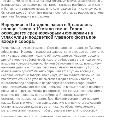
тот день. Но, стоя на камнях, под которыми с шумом разбиваются и
выплескиваются наверх волны, глядя, как вода разбивается о камни
и белая пена взлетает вверх, я не сомневался бы ни секунду, если
бы стоял здесь 5 тысяч лет назад и слепой старец рассказывал мне
про гнев Посейдона и его коней.
Вернулись в Цитадель часов в 9, садилось
солнце. Часов в 10 стало темно. Город
освещается средневековыми фонарями на
углах улиц и подсветкой главного форта при
входе и собора.
Узкие улицы ночью в темноте. Свет фонаря где-то далеко. Тишина
абсолютная. Народу – только мы вдвоем, хотя в городе есть жители,
но их существование никак не обнаруживается. Идем по городу к
другой стороне собора, чтобы сфотографировать его в подсветке с
видом на ночную Викторию. Ночной безмолвный город потихоньку
начинает давить – что там чувствовал Акакий Акакиевич у Гоголя,
возвращаясь домой? Ребенок спрашивает: а тут как вообще с
безопасностью? Я говорю, что пишут, что на Мальте спокойно. Но
кто скажет что из-за угла не выскочат люди в темных масках, с
кинжалами под плащами и не уволокут в рабство к сарацинам?
Ребенок выслушивает все это необычайно внимательно и начинает
размахивать руками, чтобы разогреться. Но тут мы поворачиваем и
выходим на площадку перед собором. Я достаю камеру и
естественно подсветка гаснет. Все. Двигаем ускоренным маршем
назад. Всем кто хочет повторить, советую для полноты ощущений
оставить кроссовки дома и одеть тяжелую обувь, желательно с
металлическими частями, чтобы стучала и звенела по мостовой.