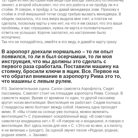
Тут один из них (который нам вещи при въезде заносил) потихонечку
линяет, а второй объясняет, что это его работа и не пройду ли я к
стойке. Я говорю, я пройду, а ты давай менеджера зови. Прихожу к
стойке и этой вчерашней тетке сходу требую вызвать менеджера. В
общем, оказалось, что она вчера выдала мне счет, а платеж не
сделала, поскольку карты у них нет, на что я им сказал, что это ваши
проблемы, я вас спрашивал, нужна ли карта и положительного
ответа не услышал. Короче заплатил, но настроение было
испорчено.
Так что не попадайтесь, имейте в это виду, и давайте карту сразу.
В аэропорт доехали нормально – то ли опыт
появился, то ли я был осерчамши, то ли моя
инструкция, что мы должны это сделать с
первого раза сработала. Поставили машину на
стоянку, бросили ключи в ящик. Все. Первое на
что обратил внимание в аэропорту Рима это то,
что машины с левым рулем.
P.S. Заключительная сцена. Салон самолета Аэрофлота. Сидят
пассажиры. Самолет стоит на площадке аэропорта Рима. Солнце. В
самолете жарко. Время от времени то один, то другой пассажир
крутит носик вентиляции. Вентиляция не работает. Сидим полчаса.
Стюардессы мило болтают между собой. Наконец одна проходит
мимо. Я: «Мы стоим на солнце уже полчаса, можно включить
вентиляцию?» С (принимает оскорбленный вид): «В советских
самолетах кондишина нет.» Я: «Я говорю не о кондишине, я говорю о
вентиляции. Вот здесь носик для нее.» С: «Это не ко мне, а к пилоту,
я не включаю.» (уходит). За сценой звучит песня «Родная, родная,
родная земля...». Занавес.