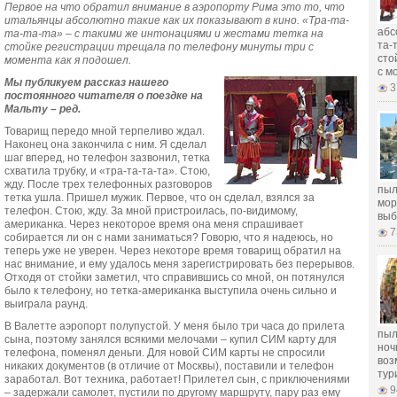
Первое на что обратил внимание в аэропорту Рима это то, что
итальянцы абсолютно такие как их показывают в кино. «Тра-та-
абс
та-та-та» – с такими же интонациями и жестами тетка на
та-
стойке регистрации трещала по телефону минуты три с
сто
момента как я подошел.
с м
Мы публикуем рассказ нашего
3
постоянного читателя о поездке на
Мальту – ред.
Товарищ передо мной терпеливо ждал.
Наконец она закончила с ним. Я сделал
шаг вперед, но телефон зазвонил, тетка
схватила трубку, и «тра-та-та-та». Стою,
жду. После трех телефонных разговоров
пыл
тетка ушла. Пришел мужик. Первое, что он сделал, взялся за
мор
телефон. Стою, жду. За мной пристроилась, по-видимому,
выб
американка. Через некоторое время она меня спрашивает
7
собирается ли он с нами заниматься? Говорю, что я надеюсь, но
теперь уже не уверен. Через некоторе время товарищ обратил на
нас внимание, и ему удалось меня зарегистрировать без перерывов.
Отходя от стойки заметил, что справившись со мной, он потянулся
было к телефону, но тетка-американка выступила очень сильно и
выиграла раунд.
В Валетте аэропорт полупустой. У меня было три часа до прилета
пыл
сына, поэтому занялся всякими мелочами – купил СИМ карту для
ноч
телефона, поменял деньги. Для новой СИМ карты не спросили
воз
никаких документов (в отличие от Москвы), поставили и телефон
тур
заработал. Вот техника, работает! Прилетел сын, с приключениями
9
– задержали самолет, пустили по другому маршруту, пару раз ему