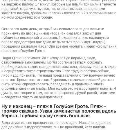
Возвращались ночью. Я, несмотря на возражения, потащил ребенка
на верхнюю палубу. 17 минут, которые мы плыли три мили в темноте
под луной, когда чувствуется, что стоишь высоко, а под ногами
качается палуба, добавили неплохих впечатлений к воспоминанию о
ночном средневековом городе.
Оставался один день, который мы использовали для попытки
проникнуть во дворец инквизитора (он оказался закрыт для
публичных посещений и серьезный охранник в лихо надвинутом
берете предостерег нас даже не пытаться проникнуть внутрь),
посещения развалин Hagar Qim времен неолита и короткого купания
на пляже в Голубом Гроте.
Hagar Qim ошеломляет. За тысячу лет до пирамид люди,
озабоченные выживанием, могли сорганизоваться, осознать
необходимость такого грандиозного замысла, сформулировать идею
и осуществить такое строительство – это трудно постичь сейчас,
либо надо признать, что наши представления о том времени ничего
не стоят. Кроме того, это какой уровень «техники» и знаний должен
быть, чтобы спроектировать, передвигать и правильно класть
огромные каменные глыбы. Моя голова это не в состоянии понять. Я
думаю, что теории о том, что это построено другой расой, гигантами
– следствие такого же ошеломления.
Ну и наконец – пляж в Голубом Гроте. Пляж –
громко сказано. Узкая каменистая полоска вдоль
берега. Глубина сразу очень большая.
Вода изумительно прозрачная, но прохладно. Наверно, идеально
для дайвинга в гидрокостюмах. Мы не пробовали, хотя видели