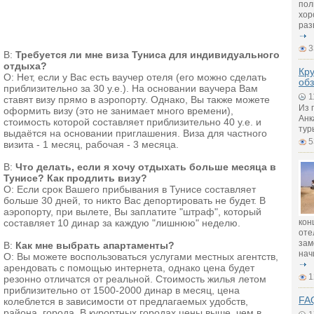
пол
хор
раз
3
В:
Требуется ли мне виза Туниса для индивидуального
отдыха?
Кру
О: Нет, если у Вас есть ваучер отеля (его можно сделать
обз
приблизительно за 30 у.е.). На основании ваучера Вам
1
ставят визу прямо в аэропорту. Однако, Вы также можете
Из 
оформить визу (это не занимает много времени),
Анк
стоимость которой составляет приблизительно 40 у.е. и
тур
выдаётся на основании приглашения. Виза для частного
5
визита - 1 месяц, рабочая - 3 месяца.
В:
Что делать, если я хочу отдыхать больше месяца в
Тунисе? Как продлить визу?
О: Если срок Вашего прибывания в Тунисе составляет
больше 30 дней, то никто Вас депортировать не будет. В
аэропорту, при вылете, Вы заплатите "штраф", который
кон
составляет 10 динар за каждую "лишнюю" неделю.
оте
зам
В:
Как мне выбрать апартаменты?
нач
О: Вы можете воспользоваться услугами местных агентств,
арендовать с помощью интернета, однако цена будет
1
резонно отличатся от реальной. Стоимость жилья летом
приблизительно от 1500-2000 динар в месяц, цена
FAQ
колеблется в зависимости от предлагаемых удобств,
района, города. В курортных городах цены выше, чем в