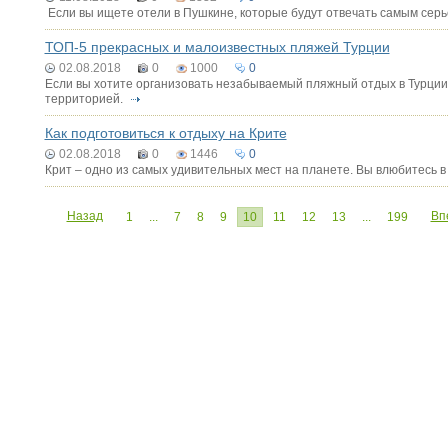
Если вы ищете отели в Пушкине, которые будут отвечать самым серь
ТОП-5 прекрасных и малоизвестных пляжей Турции
02.08.2018
0
1000
0
Если вы хотите организовать незабываемый пляжный отдых в Турции,
территорией.
Как подготовиться к отдыху на Крите
02.08.2018
0
1446
0
Крит – одно из самых удивительных мест на планете. Вы влюбитесь в не
Назад
Вп
1
...
7
8
9
10
11
12
13
...
199