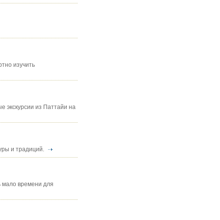
ртно изучить
е экскурсии из Паттайи на
туры и традиций.
ь мало времени для