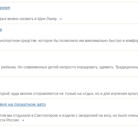
время
рых можно назвать и Шри-Ланку.
е
анспортном средстве, которое бы позволило им максимально быстро и комфо
о ребенка. Но современных детей непросто порадовать, удивить. Традиционны
урой, куда многие отправляются не только на отдых, но и для изучения куль
вуя на прокатном авто
м мы отдыхали в Светлогорске и ездили с экскурсией на косу, но было очен
сти России.