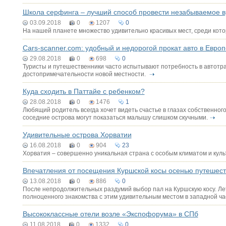
Школа серфинга – лучший способ провести незабываемое 
03.09.2018
0
1207
0
На нашей планете множество удивительно красивых мест, среди кото
Cars-scanner.com: удобный и недорогой прокат авто в Европ
29.08.2018
0
698
0
Туристы и путешественники часто испытывают потребность в автотр
достопримечательности новой местности.
Куда сходить в Паттайе с ребенком?
28.08.2018
0
1476
1
Любящий родитель всегда хочет видеть счастье в глазах собственног
соседние острова могут показаться малышу слишком скучными.
Удивительные острова Хорватии
16.08.2018
0
904
23
Хорватия – совершенно уникальная страна с особым климатом и культ
Впечатления от посещения Куршской косы осенью путешест
13.08.2018
0
886
0
После непродолжительных раздумий выбор пал на Куршскую косу. Лето
полноценного знакомства с этим удивительным местом в западной ча
Высококлассные отели возле «Экспофорума» в СПб
11.08.2018
0
1332
0