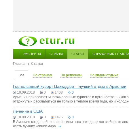
ЭКСПЕРТЫ
СТРАНЫ
СТАТЬИ
СПРАВОЧНИК ТУРИСТ
Главная
Статьи
Все
По странам
По регионам
По видам отдыха
Горнолыжный курорт Цахкадзор – лучший отдых в Армении
10.09.2018
0
1468
0
Армения привлекает многочисленных туристов и путешественников со 
отдохнуть и расслабиться не только в теплое время года, но и холо
Лечение в США
10.09.2018
0
1475
0
В Америке создано более половины всех находящихся в обороте лек
часть лучших клиник мира.