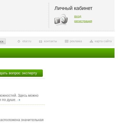
Личный кабинет
вход
регистрация
etur.ru
контакты
реклама
карта сайта
ск
дать вопрос эксперту
можностей. Здесь можно
е по душе.
 расположена значительная