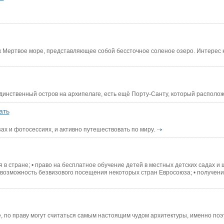
к Мертвое море, представляющее собой бессточное соленое озеро. Интерес к
динственный остров на архипелаге, есть ещё Порту-Санту, который располож
ать
ах и фотосессиях, и активно путешествовать по миру.
 в стране; • право на бесплатное обучение детей в местных детских садах и 
 возможность безвизового посещения некоторых стран Евросоюза; • получени
 по праву могут считаться самым настоящим чудом архитектуры, именно поэ