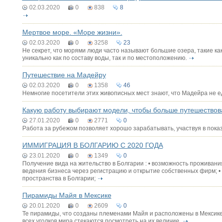
02.03.2020
0
838
8
Мертвое море. «Моpe жизни».
02.03.2020
0
3258
23
Не секрет, что морями люди часто называют большие озера, такие ка
уникально как по составу воды, так и по местоположению.
Путешествие на Мадейру
02.03.2020
0
1358
46
Немногие посетители этих живописных мест знают, что Мадейра не е
Какую работу выбирают модели, чтобы больше путешествов
27.01.2020
0
2771
0
Работа за рубежом позволяет хорошо зарабатывать, участвуя в показ
ИММИГРАЦИЯ В БОЛГАРИЮ С 2020 ГОДА
23.01.2020
0
1349
0
Получение вида на жительство в Болгарии : • возможность проживания
ведения бизнеса через регистрацию и открытие собственных фирм; •
пространства в Болгарии;
Пирамиды Майя в Мексике
20.01.2020
0
2609
0
Те пирамиды, что созданы племенами Майя и расположены в Мексике,
всех уголков мира стекаются посмотреть на их величие.