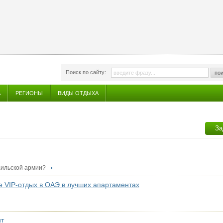
Поиск по сайту:
пои
А
РЕГИОНЫ
ВИДЫ ОТДЫХА
За
аильской армии?
те VIP-отдых в ОАЭ в лучших апартаментах
ит