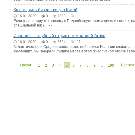
Как открыть бизнес-визу в Китай
16.01.2020
0
1303
1
Если вы планируете поездку в Поднебесную в коммерческих целях, н
специальной визы.
Испания — клубный отдых с компанией Arriva
16.01.2020
0
2534
111
Атлантическое и Средиземноморское побережье Испании славится на 
желающих. Мы выбрали лучшие места в этом живописном уголке земн
Назад
Вперед
1
2
3
4
5
6
7
8
9
...
199