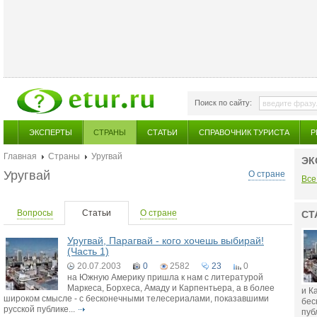
Поиск по сайту:
ЭКСПЕРТЫ
СТРАНЫ
СТАТЬИ
СПРАВОЧНИК ТУРИСТА
Р
Главная
Страны
Уругвай
ЭК
Уругвай
О стране
Все
Вопросы
Статьи
О стране
СТ
Уругвай, Парагвай - кого хочешь выбирай!
(Часть 1)
20.07.2003
0
2582
23
0
на Южную Америку пришла к нам с литературой
Маркеса, Борхеса, Амаду и Карпентьера, а в более
и К
широком смысле - с бесконечными телесериалами, показавшими
бес
русской публике...
публ