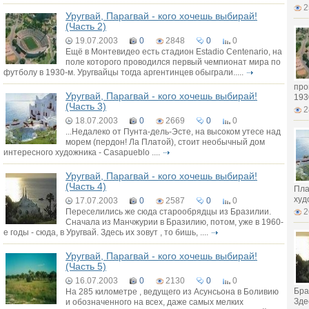
2
Уругвай, Парагвай - кого хочешь выбирай!
(Часть 2)
19.07.2003
0
2848
0
0
Ещё в Монтевидео есть стадион Estadio Centenario, на
поле которого проводился первый чемпионат мира по
футболу в 1930-м. Уругвайцы тогда аргентинцев обыграли.....
про
Уругвай, Парагвай - кого хочешь выбирай!
193
(Часть 3)
2
18.07.2003
0
2669
0
0
...Недалеко от Пунта-дель-Эсте, на высоком утесе над
морем (пердон! Ла Платой), стоит необычный дом
интересного художника - Casapueblo ....
Уругвай, Парагвай - кого хочешь выбирай!
(Часть 4)
Пла
худ
17.07.2003
0
2587
0
0
Переселились же сюда старообрядцы из Бразилии.
2
Сначала из Манчжурии в Бразилию, потом, уже в 1960-
е годы - сюда, в Уругвай. Здесь их зовут , то бишь, ....
Уругвай, Парагвай - кого хочешь выбирай!
(Часть 5)
16.07.2003
0
2130
0
0
Бра
На 285 километре , ведущего из Асунсьона в Боливию
Здес
и обозначенного на всех, даже самых мелких