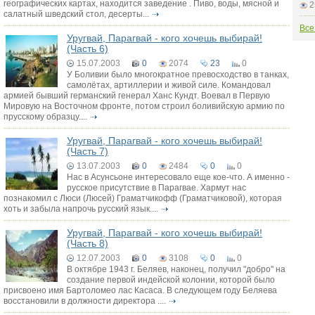
географических картах, находится заведение . Пиво, воды, мясной и
2
салатный шведский стол, десерты...
Все
Уругвай, Парагвай - кого хочешь выбирай!
(Часть 6)
15.07.2003
0
2074
23
0
У Боливии было многократное превосходство в танках,
самолётах, артиллерии и живой силе. Командовал
армией бывший германский генерал Ханс Кундт. Воевал в Первую
Мировую на Восточном фронте, потом строил боливийскую армию по
прусскому образцу....
Уругвай, Парагвай - кого хочешь выбирай!
(Часть 7)
13.07.2003
0
2484
0
0
Нас в Асунсьоне интересовало еще кое-что. А именно -
русское присутствие в Парагвае. Хармут нас
познакомил с Люси (Люсей) Граматчикофф (Граматчиковой), которая
хоть и забыла напрочь русский язык....
Уругвай, Парагвай - кого хочешь выбирай!
(Часть 8)
12.07.2003
0
3108
0
0
В октябре 1943 г. Беляев, наконец, получил "добро" на
создание первой индейской колонии, которой было
присвоено имя Бартоломео лас Касаса. В следующем году Беляева
восстановили в должности директора ....