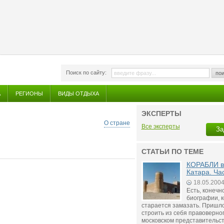
Поиск по сайту:
пои
А
РЕГИОНЫ
ВИДЫ ОТДЫХА
ЭКСПЕРТЫ
О стране
Все эксперты
За
СТАТЬИ ПО ТЕМЕ
КОРАБЛИ в
Катара. Ча
18.05.200
Есть, конечно
биографии, к
старается замазать. Пришло
строить из себя правоверног
московском представительс