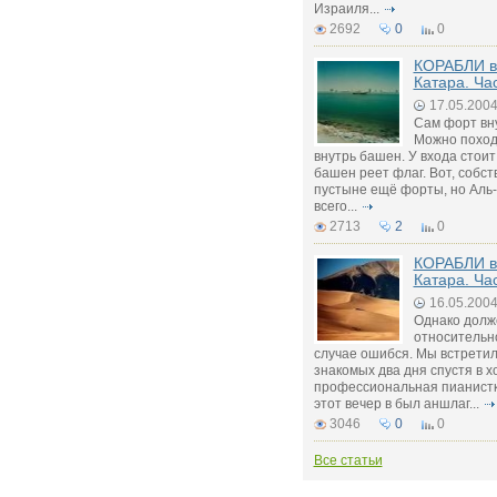
Израиля...
2692
0
0
КОРАБЛИ в
Катара. Ча
17.05.200
Сам форт вну
Можно походи
внутрь башен. У входа стоит
башен реет флаг. Вот, собств
пустыне ещё форты, но Аль
всего...
2713
2
0
КОРАБЛИ в
Катара. Ча
16.05.200
Однако долже
относительно
случае ошибся. Мы встретил
знакомых два дня спустя в хо
профессиональная пианистка,
этот вечер в был аншлаг...
3046
0
0
Все статьи