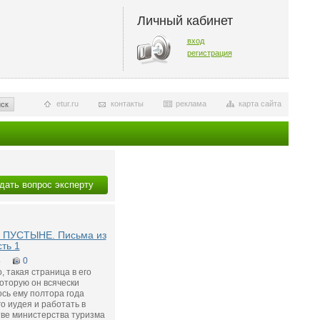
Личный кабинет
вход
регистрация
etur.ru
контакты
реклама
карта сайта
ск
дать вопрос эксперту
 ПУСТЫНЕ. Письма из
сть 1
4
0
, такая страница в его
оторую он всячески
сь ему полтора года
о иудея и работать в
тве министерства туризма