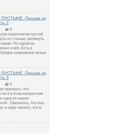
 ПУСТЫНЕ. Письма из
сть 2
4
0
три практически пустой.
ть по стенам, заглянуть
 пушка. На одной из
енно и всё. Есть в
-Зубара сохранился лучше
 ПУСТЫНЕ. Письма из
сть 3
4
0
н признать, что
 их я в этом конкретном
и одну из наших
лле . Оказалось, что она -
 и надо сказать, что в