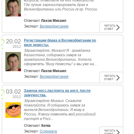
вопросы, ответьте на них пожалуйста.
Где лучше зарегистрировать брак в
Великобритании или России (я гр. России
...
Отвечает
Лахов Михаил
читать
Эксперт:
Великобритания
ответ
20.02
Регистрации брака в Великобритании по
визе невесты.
2012
Здравствуйте, Михаил! Я - гражданка
Казахстана, собираюсь замуж за
гражданина Великобритании. Хотела
оформлять "Визу Невесты" и мы уже на...
Отвечает
Лахов Михаил
читать
Эксперт:
Великобритания
ответ
03.02
Замена росс.паспорта на англ. после
замужества.
2012
Здравствуйте Михаил. Скажите
пожалуйста. Я собираюсь замуж за
жителя Великобритании. Я живу в
России. Я могу поменять мой российский
паспорт в Росс...
Отвечает
Xenia
читать
Эксперт:
О проекте
ответ