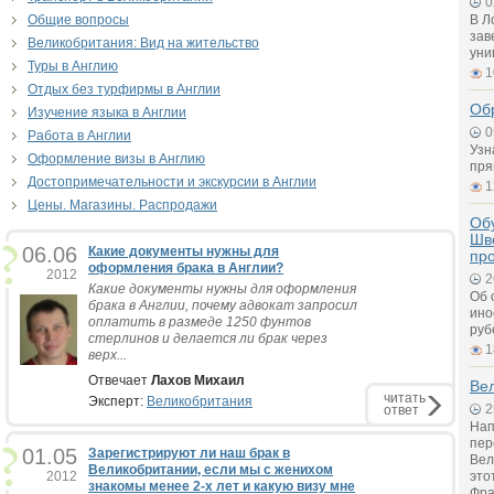
0
Общие вопросы
В Л
зав
Великобритания: Вид на жительство
уни
Туры в Англию
1
Отдых без турфирмы в Англии
Об
Изучение языка в Англии
0
Работа в Англии
Узн
Оформление визы в Англию
пря
Достопримечательности и экскурсии в Англии
1
Цены. Магазины. Распродажи
Обу
Шв
06.06
Какие документы нужны для
пр
оформления брака в Англии?
2012
2
Какие документы нужны для оформления
Об 
брака в Англии, почему адвокат запросил
ино
оплатить в размеде 1250 фунтов
руб
стерлинов и делается ли брак через
1
верх...
Отвечает
Лахов Михаил
Вел
читать
Эксперт:
Великобритания
2
ответ
Нап
пер
01.05
Зарегистрируют ли наш брак в
Вел
Великобритании, если мы с женихом
2012
это
знакомы менее 2-х лет и какую визу мне
Фра