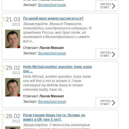
читать
Эксперт:
Великобритания
ответ
21.03
По какой визе можно расписаться?
Здравствуйте, Михаил! Помогите,
2012
пожалуйтса, разобраться в ситуации. Я
гражданка России, мой друг поляк, но
проживает в Великобритании и имеет
вид н...
Отвечает
Лахов Михаил
читать
Эксперт:
Великобритания
ответ
29.02
Hello Michail,another question, hope some
one ...
2012
Hello Michail, another question, hope some
one will find a min to answer it. I have
overstayed my definite leave to remain
extremely badly, have no...
Отвечает
Лахов Михаил
читать
Эксперт:
Великобритания
ответ
28.02
Регистрация брака (он гр. Латвии, но
живет в UK уже 5 лет).
2012
Здравствуйте. У меня есть некоторые