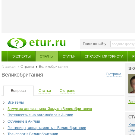
Поиск по сайту:
ЭКСПЕРТЫ
СТРАНЫ
СТАТЬИ
СПРАВОЧНИК ТУРИСТА
Р
Главная
Страны
Великобритания
ЭК
Великобритания
О стране
Вопросы
Статьи
О стране
Все
Все темы
Замуж за англичанина. Замуж в Великобританию
Путешествие на автомобиле в Англии
СТ
Обучение в Англии
Ква
Гостиницы, аппартаменты в Великобритании
по
Транспорт в Великобритании