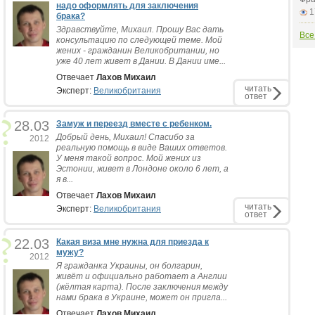
надо оформлять для заключения
1
брака?
Здравствуйте, Михаил. Прошу Вас дать
Все
консультацию по следующей теме. Мой
жених - гражданин Великобритании, но
уже 40 лет живет в Дании. В Дании име...
Отвечает
Лахов Михаил
читать
Эксперт:
Великобритания
ответ
28.03
Замуж и переезд вместе с ребенком.
Добрый день, Михаил! Спасибо за
2012
реальную помощь в виде Ваших ответов.
У меня такой вопрос. Мой жених из
Эстонии, живет в Лондоне около 6 лет, а
я в...
Отвечает
Лахов Михаил
читать
Эксперт:
Великобритания
ответ
22.03
Какая виза мне нужна для приезда к
мужу?
2012
Я гражданка Украины, он болгарин,
живёт и официально работает а Англии
(жёлтая карта). После заключения между
нами брака в Украине, может он пригла...
Отвечает
Лахов Михаил