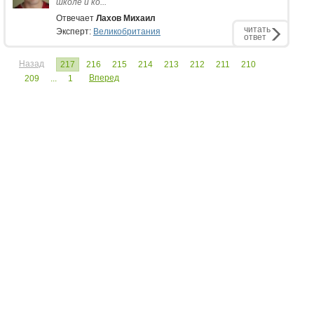
школе и ко...
Отвечает
Лахов Михаил
читать
Эксперт:
Великобритания
ответ
Назад
217
216
215
214
213
212
211
210
Вперед
209
...
1