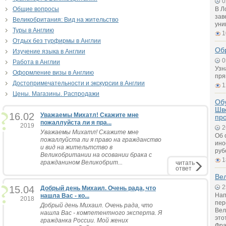
0
Общие вопросы
В Л
зав
Великобритания: Вид на жительство
уни
Туры в Англию
1
Отдых без турфирмы в Англии
Об
Изучение языка в Англии
0
Работа в Англии
Узн
Оформление визы в Англию
пря
Достопримечательности и экскурсии в Англии
1
Цены. Магазины. Распродажи
Обу
Шв
16.02
Уважаемы Михатл! Скажите мне
пр
пожаллуйста ли я пра...
2019
2
Уважаемы Михатл! Скажите мне
Об 
пожаллуйста ли я право на гражданство
ино
и вид на жительтство в
руб
Великобритании на осовании брака с
1
гражданином Великобрит...
читать
ответ
Вел
2
15.04
Добрый день Михаил. Очень рада, что
Нап
нашла Вас - ко...
2018
пер
Добрый день Михаил. Очень рада, что
Вел
нашла Вас - компетентного эксперта. Я
это
гражданка России. Мой жених
Фра