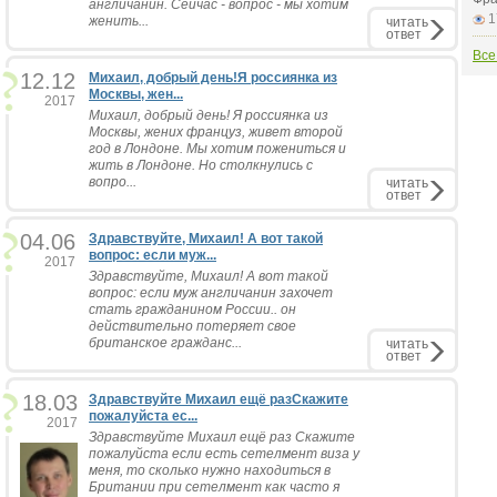
англичанин. Сейчас - вопрос - мы хотим
1
женить...
читать
ответ
Все
12.12
Михаил, добрый день!Я россиянка из
Москвы, жен...
2017
Михаил, добрый день! Я россиянка из
Москвы, жених француз, живет второй
год в Лондоне. Мы хотим пожениться и
жить в Лондоне. Но столкнулись с
вопро...
читать
ответ
04.06
Здравствуйте, Михаил! А вот такой
вопрос: если муж...
2017
Здравствуйте, Михаил! А вот такой
вопрос: если муж англичанин захочет
стать гражданином России.. он
действительно потеряет свое
британское гражданс...
читать
ответ
18.03
Здравствуйте Михаил ещё разСкажите
пожалуйста ес...
2017
Здравствуйте Михаил ещё раз Скажите
пожалуйста если есть сетелмент виза у
меня, то сколько нужно находиться в
Британии при сетелмент как часто я