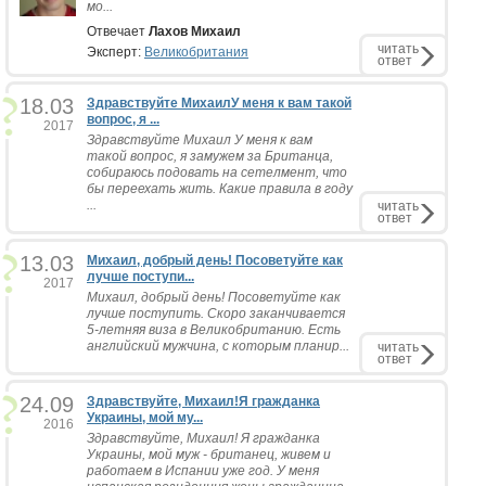
мо...
Отвечает
Лахов Михаил
читать
Эксперт:
Великобритания
ответ
18.03
Здравствуйте МихаилУ меня к вам такой
вопрос, я ...
2017
Здравствуйте Михаил У меня к вам
такой вопрос, я замужем за Британца,
собираюсь подовать на сетелмент, что
бы переехать жить. Какие правила в году
...
читать
ответ
13.03
Михаил, добрый день! Посоветуйте как
лучше поступи...
2017
Михаил, добрый день! Посоветуйте как
лучше поступить. Скоро заканчивается
5-летняя виза в Великобританию. Есть
английский мужчина, с которым планир...
читать
ответ
24.09
Здравствуйте, Михаил!Я гражданка
Украины, мой му...
2016
Здравствуйте, Михаил! Я гражданка
Украины, мой муж - британец, живем и
работаем в Испании уже год. У меня