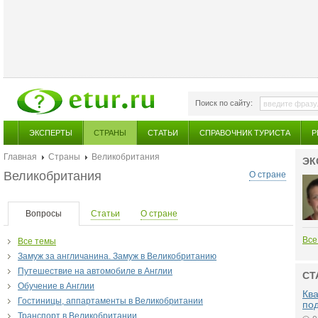
Поиск по сайту:
ЭКСПЕРТЫ
СТРАНЫ
СТАТЬИ
СПРАВОЧНИК ТУРИСТА
Р
Главная
Страны
Великобритания
ЭК
Великобритания
О стране
Вопросы
Статьи
О стране
Все
Все темы
Замуж за англичанина. Замуж в Великобританию
Путешествие на автомобиле в Англии
СТ
Обучение в Англии
Ква
Гостиницы, аппартаменты в Великобритании
по
Транспорт в Великобритании