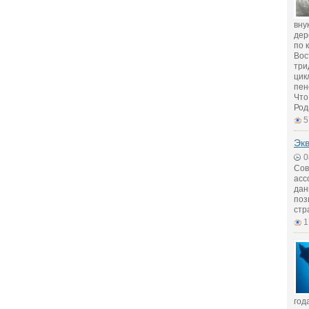
вну
дер
по 
Вос
три
цик
пен
Что
Род
5
Экв
0
Сов
асс
дан
поз
стр
1
год