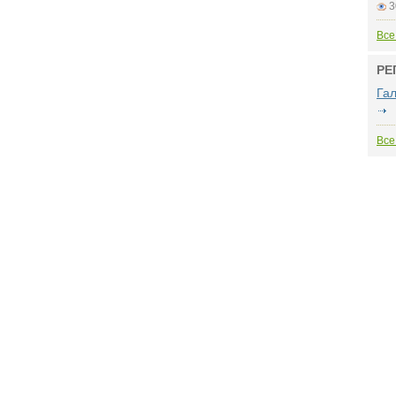
3
Все
РЕ
Га
Все