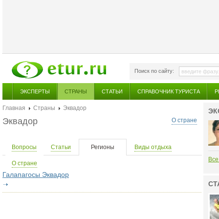
Поиск по сайту:
ЭКСПЕРТЫ
СТРАНЫ
СТАТЬИ
СПРАВОЧНИК ТУРИСТА
Р
Главная
Страны
Эквадор
ЭК
Эквадор
О стране
Вопросы
Статьи
Регионы
Виды отдыха
Все
О стране
Галапагосы Эквадор
СТ