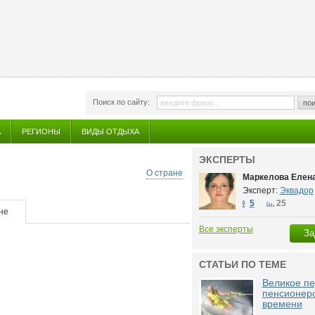
Поиск по сайту:
пои
А
РЕГИОНЫ
ВИДЫ ОТДЫХА
ЭКСПЕРТЫ
О стране
Маркелова Елен
Эксперт:
Эквадор
5
25
не
Все эксперты
За
СТАТЬИ ПО ТЕМЕ
Великое п
пенсионеро
времени