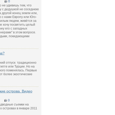
9
0
о не удивишь тем, что
у с дедушкой не соседнюю
а другой конец земли или,
ю с нами Европу или Юго-
жилым людям, живётся за
е хочу посвятить целый
чну его с западных
нерами" в этом вопросе.
юдьми, покидающими
за?
тний отпуск традиционно
ипте или Турции. Но на
ного поменялась. Первые
т более экзотические
кие острова. Видео
0
одводные съемки на
х островах в январе 2011