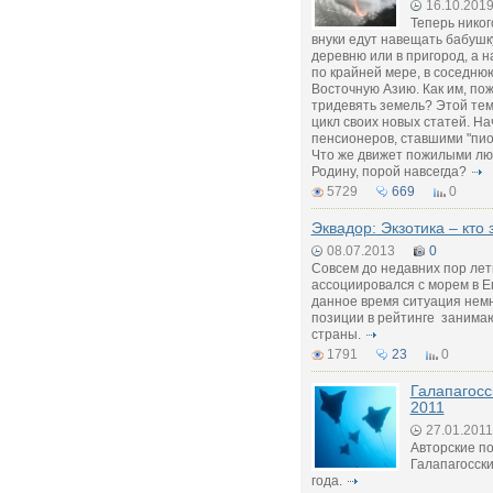
16.10.201
Теперь никог
внуки едут навещать бабушк
деревню или в пригород, а н
по крайней мере, в соседню
Восточную Азию. Как им, по
тридевять земель? Этой тем
цикл своих новых статей. На
пенсионеров, ставшими "пио
Что же движет пожилыми л
Родину, порой навсегда?
5729
669
0
Эквадор: Экзотика – кто 
08.07.2013
0
Совсем до недавних пор ле
ассоциировался с морем в Ег
данное время ситуация нем
позиции в рейтинге занимаю
страны.
1791
23
0
Галапагосс
2011
27.01.2011
Авторские п
Галапагосски
года.