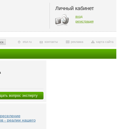
Личный кабинет
вход
регистрация
etur.ru
контакты
реклама
карта сайта
ск
а
дать вопрос эксперту
ереселение
в - реалии нашего