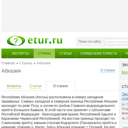
Поиск по сайту:
ЭКСПЕРТЫ
СТРАНЫ
СТАТЬИ
СПРАВОЧНИК ТУРИСТА
Р
Главная
Страны
Абхазия
ЭК
Абхазия
О стране
Все
Вопросы
Статьи
О стране
СТ
Экс
Республика Абхазия (Апсны) расположена в северо-западном
от
Закавказье. Северо-западная и северная граница Республики Абхазия
2
проходит по реке Псоу, а затем по гребню Главного водораздельного
Отд
хребта Большого Кавказа. В этой части она граничит с субъектами
кра
Российской Федерации - Краснодарским краем, Республикой Адыгея и
2
Карачаево-Черкесской Республикой. На востоке граница проходит по
Сакянскому хребту, южным отрогам Кодорского (Панаюского) хребта и
нижнему течению р. Ингур. Здесь Абхазия граничит с Грузией. На юге