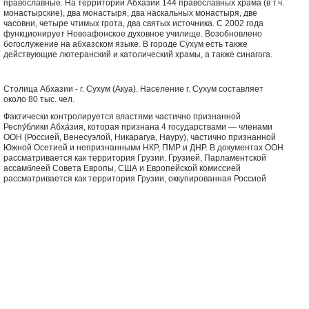
православные. На территории Абхазии 144 православных храма (в т.ч.
монастырские), два монастыря, два наскальных монастыря, две
часовни, четыре чтимых грота, два святых источника. С 2002 года
функционирует Новоафонское духовное училище. Возобновлено
богослужение на абхазском языке. В городе Сухум есть также
действующие лютеранский и католический храмы, а также синагога.
Столица Абхазии - г. Сухум (Акуа). Население г. Сухум составляет
около 80 тыс. чел.
Фактически контролируется властями частично признанной
Респу́блики Абха́зия, которая признана 4 государствами — членами
ООН (Россией, Венесуэлой, Никарагуа, Науру), частично признанной
Южной Осетией и непризнанными НКР, ПМР и ДНР. В документах ООН
рассматривается как территория Грузии. Грузией, Парламентской
ассамблеей Совета Европы, США и Европейской комиссией
рассматривается как территория Грузии, оккупированная Россией