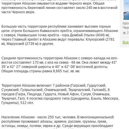
территория Абхазии омывается водами Черного моря. Общая
протяженность береговой линии составляет около 240 км в восточной
части Черного моря.
про
Большую часть территории республики занимают высокие горные
Чер
цепи: отроги Большого Кавказского хребта, ограничивающего Абхазию
2
с севера. Наивысшая точка хребта - гора Домбай-Ульген (4046 м).
Через Главный хребет в Абхазию ведут перевалы: Клухорский (2781
Все
м), Марухский (2739 м) и другие.
Средняя протяженность территории Абхазии с северо-запада на юго-
восток составляет 170 км, с юга на север - 66 км. Она лежит между 43°
35' и 42° 27' северной широты и 40° и 42° 08' восточной долготы.
Общая площадь страны равна 8,665 тыс. кв. км.
Территория Абхазии включает 7 районов (Гагрский, Гудаутский,
Сухумский, Гулрыпшский, Очамчырский, Ткуарчалский, Галский), 8
городов (Гагра, Пицунда, Гудаута, Новый Афон, Сухум, Очамчыра,
Ткуарчал, Гал), 4 поселка городского типа (Цандрипш, Бзыпь. Мюссера,
Гульрипш), 512 сёл.
Население Абхазии - около 250 тыс. человек. В многонациональной
республике проживают абхазы, армяне, русские, грузины, греки,
эстонцы, немцы, поляки, евреи и др. Среди верующих преобладают