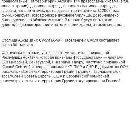
православные. На территории Абхазии 144 православных храма (в т.ч.
монастырские), два монастыря, два наскальных монастыря, две
часовни, четыре чтимых грота, два святых источника. С 2002 года
функционирует Новоафонское духовное училище. Возобновлено
богослужение на абхазском языке. В городе Сухум есть также
действующие лютеранский и католический храмы, а также синагога.
Столица Абхазии - г. Сухум (Акуа). Население г. Сухум составляет
около 80 тыс. чел.
Фактически контролируется властями частично признанной
Респу́блики Абха́зия, которая признана 4 государствами — членами
ООН (Россией, Венесуэлой, Никарагуа, Науру), частично признанной
Южной Осетией и непризнанными НКР, ПМР и ДНР. В документах ООН
рассматривается как территория Грузии. Грузией, Парламентской
ассамблеей Совета Европы, США и Европейской комиссией
рассматривается как территория Грузии, оккупированная Россией