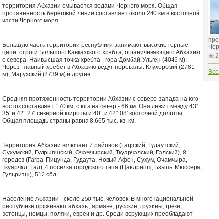
территория Абхазии омывается водами Черного моря. Общая
протяженность береговой линии составляет около 240 км в восточной
части Черного моря.
про
Большую часть территории республики занимают высокие горные
Чер
цепи: отроги Большого Кавказского хребта, ограничивающего Абхазию
2
с севера. Наивысшая точка хребта - гора Домбай-Ульген (4046 м).
Через Главный хребет в Абхазию ведут перевалы: Клухорский (2781
Все
м), Марухский (2739 м) и другие.
Средняя протяженность территории Абхазии с северо-запада на юго-
восток составляет 170 км, с юга на север - 66 км. Она лежит между 43°
35' и 42° 27' северной широты и 40° и 42° 08' восточной долготы.
Общая площадь страны равна 8,665 тыс. кв. км.
Территория Абхазии включает 7 районов (Гагрский, Гудаутский,
Сухумский, Гулрыпшский, Очамчырский, Ткуарчалский, Галский), 8
городов (Гагра, Пицунда, Гудаута, Новый Афон, Сухум, Очамчыра,
Ткуарчал, Гал), 4 поселка городского типа (Цандрипш, Бзыпь. Мюссера,
Гульрипш), 512 сёл.
Население Абхазии - около 250 тыс. человек. В многонациональной
республике проживают абхазы, армяне, русские, грузины, греки,
эстонцы, немцы, поляки, евреи и др. Среди верующих преобладают