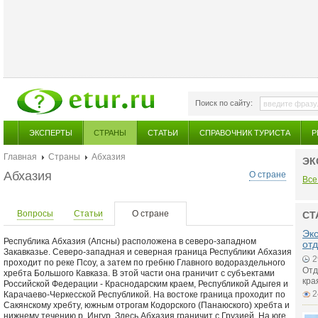
Поиск по сайту:
ЭКСПЕРТЫ
СТРАНЫ
СТАТЬИ
СПРАВОЧНИК ТУРИСТА
Р
Главная
Страны
Абхазия
ЭК
Абхазия
О стране
Все
Вопросы
Статьи
О стране
СТ
Экс
Республика Абхазия (Апсны) расположена в северо-западном
от
Закавказье. Северо-западная и северная граница Республики Абхазия
2
проходит по реке Псоу, а затем по гребню Главного водораздельного
Отд
хребта Большого Кавказа. В этой части она граничит с субъектами
кра
Российской Федерации - Краснодарским краем, Республикой Адыгея и
2
Карачаево-Черкесской Республикой. На востоке граница проходит по
Сакянскому хребту, южным отрогам Кодорского (Панаюского) хребта и
нижнему течению р. Ингур. Здесь Абхазия граничит с Грузией. На юге