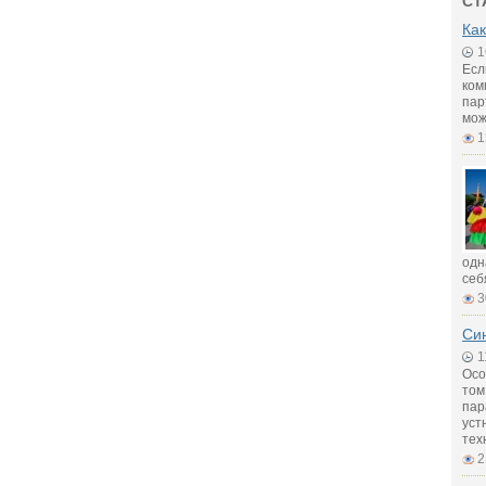
СТ
Как
1
Есл
ком
пар
мож
1
одн
себ
3
Син
1
Осо
том
пар
уст
тех
2