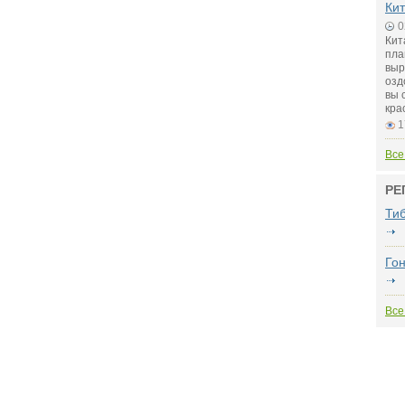
Кит
0
Кит
пла
выр
озд
вы 
кра
1
Все
РЕ
Ти
Гон
Все