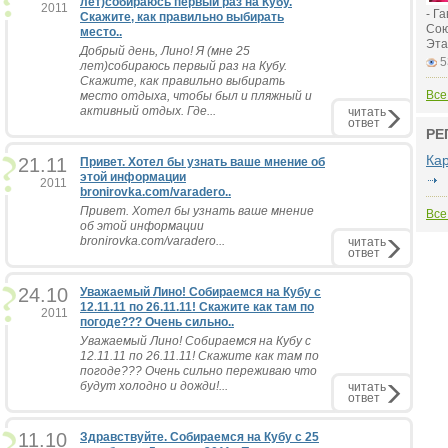
лет)собираюсь первый раз на Кубу.
2011
- Г
Скажите, как правильно выбирать
Сою
место..
Эта
Добрый день, Лино! Я (мне 25
5
лет)собираюсь первый раз на Кубу.
Скажите, как правильно выбирать
Все
место отдыха, чтобы был и пляжный и
активный отдых. Где...
читать
ответ
РЕ
Ка
21.11
Привет. Хотел бы узнать ваше мнение об
этой информации
2011
bronirovka.com/varadero..
Привет. Хотел бы узнать ваше мнение
Все
об этой информации
bronirovka.com/varadero...
читать
ответ
24.10
Уважаемый Лино! Собираемся на Кубу с
12.11.11 по 26.11.11! Скажите как там по
2011
погоде??? Очень сильно..
Уважаемый Лино! Собираемся на Кубу с
12.11.11 по 26.11.11! Скажите как там по
погоде??? Очень сильно переживаю что
будут холодно и дожди!...
читать
ответ
11.10
Здравствуйте. Собираемся на Кубу с 25