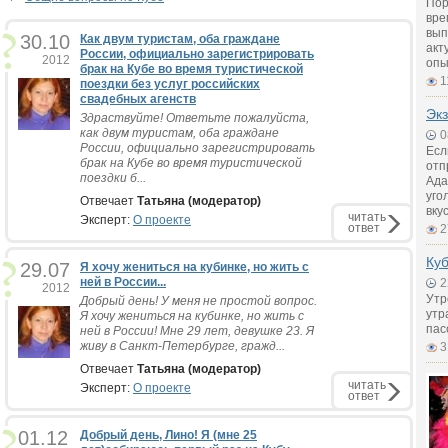
Пор
вре
вып
30.10
Как двум туристам, оба граждане
акт
России, официально зарегистрировать
2012
опы
брак на Кубе во время туристической
1
поездки без услуг российских
свадебных агенств
Экз
Здраствуйте! Ответьте пожалуйста,
как двум туристам, оба граждане
0
России, официально зарегистрировать
Есл
брак на Кубе во время туристической
отп
поездки б...
Ада
уго
Отвечает
Татьяна (модератор)
вку
читать
Эксперт:
О проекте
ответ
2
Куб
29.07
Я хочу жениться на кубинке, но жить с
ней в России...
2
2012
Утр
Добрый день! У меня не простой вопрос.
утр
Я хочу жениться на кубинке, но жить с
пас
ней в России! Мне 29 лет, девушке 23. Я
живу в Санкт-Петербурге, гражд...
3
Отвечает
Татьяна (модератор)
читать
Эксперт:
О проекте
ответ
01.12
Добрый день, Лино! Я (мне 25