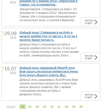
декабря по 5 января 2011г. Прилетаем в
2011
Гавану, где и планируем..
Здравствуйте. Собираемся на Кубу с 25
декабря по 5 января 2011г. Прилетаем в
Гавану, где и планируем остановиться
на несколько дней, а потом в Варадер...
читать
ответ
29.09
Добрый день! Собираемся на Кубу в
начале ноября (где-то числа с 8-го) на 2
2011
недели. Какая погода о..
Добрый день! Собираемся на Кубу в
начале ноября (где-то числа с 8-го) на 2
недели. Какая погода обычно в это время
на Кубе, температура воды (для к...
читать
ответ
15.07
Добрый день уважаемый Лино!Я хочу
Вам задать несколько вопросов и очень
2011
буду ждать Вашего ответа. Мы..
Добрый день уважаемый Лино!Я хочу Вам
задать несколько вопросов и очень буду
ждать Вашего ответа. Мы с мужем
планируем поездку на Кубу в
феврале.Подск...
читать
ответ
Назад
46
45
44
43
42
41
40
39
38
...