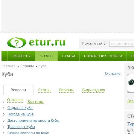
Поиск по сайту:
ЭКСПЕРТЫ
СТРАНЫ
СТАТЬИ
СПРАВОЧНИК ТУРИСТА
Р
Главная
Страны
Куба
ЭК
Куба
О стране
Вопросы
Статьи
Регионы
Виды отдыха
О стране
Все
Все темы
Отдых на Кубе
Погода на Кубе
СТ
Достопримечательности Кубы
Ту
Транспорт Кубы
1
Общие вопросы по Кубе