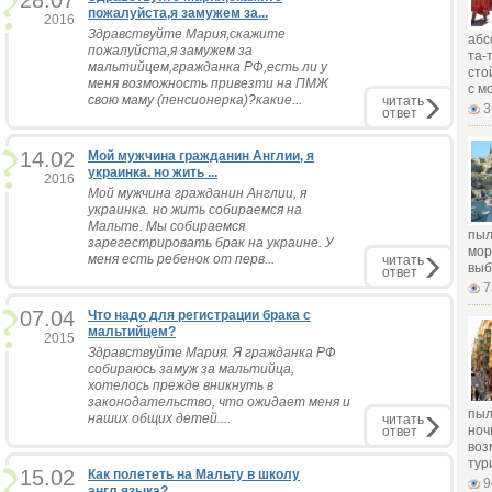
28.07
пожалуйста,я замужем за...
2016
Здравствуйте Мария,скажите
абс
пожалуйста,я замужем за
та-
мальтийцем,гражданка РФ,есть ли у
сто
меня возможность привезти на ПМЖ
с м
свою маму (пенсионерка)?какие...
читать
3
ответ
14.02
Мой мужчина гражданин Англии, я
украинка. но жить ...
2016
Мой мужчина гражданин Англии, я
украинка. но жить собираемся на
Мальте. Мы собираемся
пыл
зарегестрировать брак на украине. У
мор
меня есть ребенок от перв...
читать
выб
ответ
7
07.04
Что надо для регистрации брака с
мальтийцем?
2015
Здравствуйте Мария. Я гражданка РФ
собираюсь замуж за мальтийца,
хотелось прежде вникнуть в
законодательство, что ожидает меня и
пыл
наших общих детей....
читать
ноч
ответ
воз
тур
15.02
Как полететь на Мальту в школу
9
англ.языка?