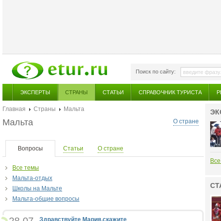
Поиск по сайту:
ЭКСПЕРТЫ
СТРАНЫ
СТАТЬИ
СПРАВОЧНИК ТУРИСТА
Р
Главная
Страны
Мальта
ЭК
Мальта
О стране
Вопросы
Статьи
О стране
Все
Все темы
Мальта-отдых
СТ
Школы на Мальте
Мальта-общие вопросы
Здравствуйте Мария,скажите