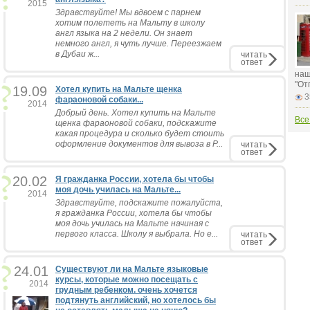
2015
Здравствуйте! Мы вдвоем с парнем
хотим полететь на Мальту в школу
англ языка на 2 недели. Он знает
немного англ, я чуть лучше. Переезжаем
в Дубаи ж...
читать
ответ
наш
"От
19.09
Хотел купить на Мальте щенка
3
фараоновой собаки...
2014
Добрый день. Хотел купить на Мальте
Все
щенка фараоновой собаки, подскажите
какая процедура и сколько будет стоить
оформление документов для вывоза в Р...
читать
ответ
20.02
Я гражданка России, хотела бы чтобы
моя дочь училась на Мальте...
2014
Здравствуйте, подскажите пожалуйста,
я гражданка России, хотела бы чтобы
моя дочь училась на Мальте начиная с
первого класса. Школу я выбрала. Но е...
читать
ответ
24.01
Существуют ли на Мальте языковые
курсы, которые можно посещать с
2014
грудным ребенком. очень хочется
подтянуть английский, но хотелось бы