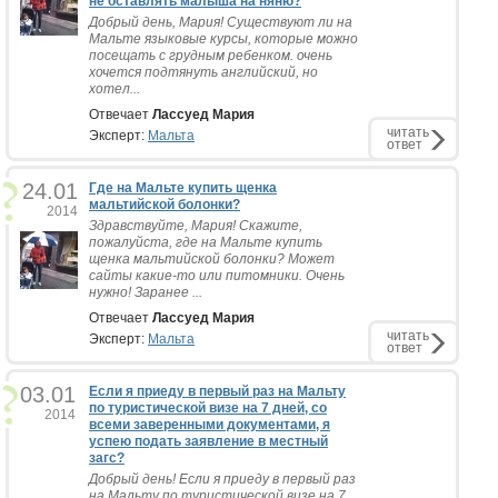
не оставлять малыша на няню?
Добрый день, Мария! Существуют ли на
Мальте языковые курсы, которые можно
посещать с грудным ребенком. очень
хочется подтянуть английский, но
хотел...
Отвечает
Лассуед Мария
читать
Эксперт:
Мальта
ответ
24.01
Где на Мальте купить щенка
мальтийской болонки?
2014
Здравствуйте, Мария! Скажите,
пожалуйста, где на Мальте купить
щенка мальтийской болонки? Может
сайты какие-то или питомники. Очень
нужно! Заранее ...
Отвечает
Лассуед Мария
читать
Эксперт:
Мальта
ответ
03.01
Если я приеду в первый раз на Мальту
по туристической визе на 7 дней, со
2014
всеми заверенными документами, я
успею подать заявление в местный
загс?
Добрый день! Если я приеду в первый раз
на Мальту по туристической визе на 7