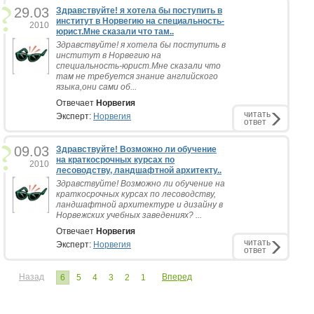
29.03
Здравствуйте! я хотела бы поступить в
институт в Норвегию на специальность-
2010
юрист.Мне сказали что там..
Здравствуйте! я хотела бы поступить в
институт в Норвегию на
специальность-юрист.Мне сказали что
там не требуется знание английского
языка,они сами об...
Отвечает
Норвегия
читать
Эксперт:
Норвегия
ответ
09.03
Здравствуйте! Возможно ли обучение
на краткосрочных курсах по
2010
лесоводству, ландшафтной архитекту..
Здравствуйте! Возможно ли обучение на
краткосрочных курсах по лесоводству,
ландшафтной архитектуре и дизайну в
Норвежских учебных заведениях? ...
Отвечает
Норвегия
читать
Эксперт:
Норвегия
ответ
Назад
Вперед
6
5
4
3
2
1