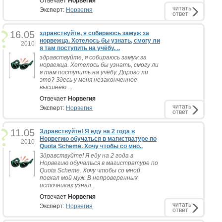
Отвечает
Норвегия
читать
Эксперт:
Норвегия
ответ
16.05
здравствуйте, я собираюсь замуж за
норвежца. Хотелось бы узнать, смогу ли
2010
я там поступить на учёбу. ..
здравствуйте, я собираюсь замуж за
норвежца. Хотелось бы узнать, смогу ли
я там поступить на учёбу. Дорого ли
это? Здесь у меня незаконченное
высшеею ...
Отвечает
Норвегия
читать
Эксперт:
Норвегия
ответ
11.05
Здравствуйте! Я еду на 2 года в
Норвегию обучаться в магистратуре по
2010
Quota Scheme. Хочу чтобы со мно..
Здравствуйте! Я еду на 2 года в
Норвегию обучаться в магистратуре по
Quota Scheme. Хочу чтобы со мной
поехал мой муж. В непроверенных
источниках узнал...
Отвечает
Норвегия
читать
Эксперт:
Норвегия
ответ