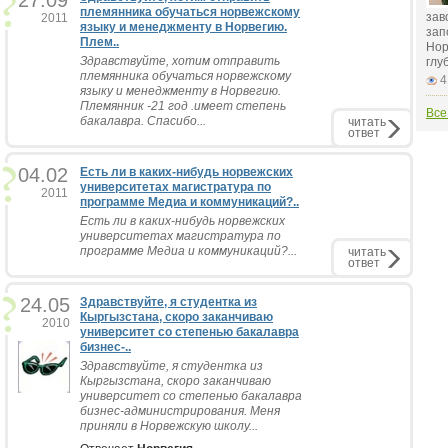
27.09
племянника обучаться норвежскому
зав
2011
языку и менеджменту в Норвегию.
зап
Плем..
Нор
Здравствуйте, хотим отправить
глу
племянника обучаться норвежскому
4
языку и менеджменту в Норвегию.
Племянник -21 год .имеет степень
Все
бакалавра. Спасибо...
читать
ответ
04.02
Есть ли в каких-нибудь норвежских
университетах магистратура по
2011
программе Медиа и коммуникаций?..
Есть ли в каких-нибудь норвежских
университетах магистратура по
программе Медиа и коммуникаций?...
читать
ответ
24.05
Здравствуйте, я студентка из
Кыргызстана, скоро заканчиваю
2010
университет со степенью бакалавра
бизнес-..
Здравствуйте, я студентка из
Кыргызстана, скоро заканчиваю
университет со степенью бакалавра
бизнес-администрирования. Меня
приняли в Норвежскую школу...