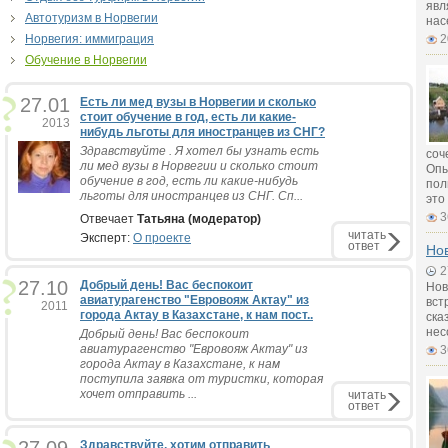
явл
Автотуризм в Норвегии
нас
Норвегия: иммиграция
2
Обучение в Норвегии
27.01
Есть ли мед вузы в Норвегии и сколько
стоит обучение в год, есть ли какие-
2013
нибудь льготы для иностранцев из СНГ?
Здравствуйте . Я хотел бы узнать есть
соч
ли мед вузы в Норвегии и сколько стоит
Опы
обучение в год, есть ли какие-нибудь
пол
льготы для иностранцев из СНГ. Сп...
это
3
Отвечает
Татьяна (модератор)
читать
Эксперт:
О проекте
ответ
Нов
2
27.10
Добрый день! Вас беспокоит
Нов
авиатурагенство "Евровояж Актау" из
вст
2011
города Актау в Казахстане, к нам пост..
ска
нес
Добрый день! Вас беспокоит
авиатурагенство "Евровояж Актау" из
3
города Актау в Казахстане, к нам
поступила заявка от туристки, которая
хочет отправить ...
читать
ответ
Здравствуйте, хотим отправить