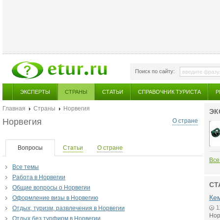
Поиск по сайту:
ЭКСПЕРТЫ
СТРАНЫ
СТАТЬИ
СПРАВОЧНИК ТУРИСТА
Р
Главная
Страны
Норвегия
ЭК
Норвегия
О стране
Вопросы
Статьи
О стране
Все
Все темы
Работа в Норвегии
СТ
Общие вопросы о Норвегии
Ке
Оформление визы в Норвегию
1
Отдых, туризм, развлечения в Норвегии
Нор
Отдых без турфирм в Норвегии