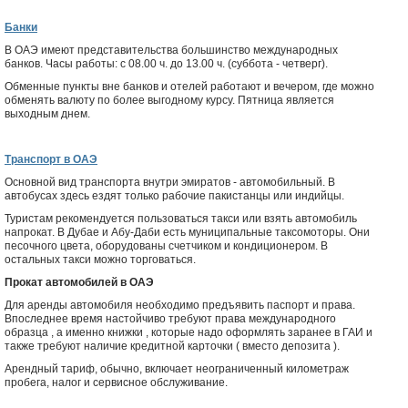
Банки
В ОАЭ имеют представительства большинство международных
банков. Часы работы: с 08.00 ч. до 13.00 ч. (суббота - четверг).
Обменные пункты вне банков и отелей работают и вечером, где можно
обменять валюту по более выгодному курсу. Пятница является
выходным днем.
Транспорт в ОАЭ
Основной вид транспорта внутри эмиратов - автомобильный. В
автобусах здесь ездят только рабочие пакистанцы или индийцы.
Туристам рекомендуется пользоваться такси или взять автомобиль
напрокат. В Дубае и Абу-Даби есть муниципальные таксомоторы. Они
песочного цвета, оборудованы счетчиком и кондиционером. В
остальных такси можно торговаться.
Прокат автомобилей в ОАЭ
Для аренды автомобиля необходимо предъявить паспорт и права.
Впоследнее время настойчиво требуют права международного
образца , а именно книжки , которые надо оформлять заранее в ГАИ и
также требуют наличие кредитной карточки ( вместо депозита ).
Арендный тариф, обычно, включает неограниченный километраж
пробега, налог и сервисное обслуживание.