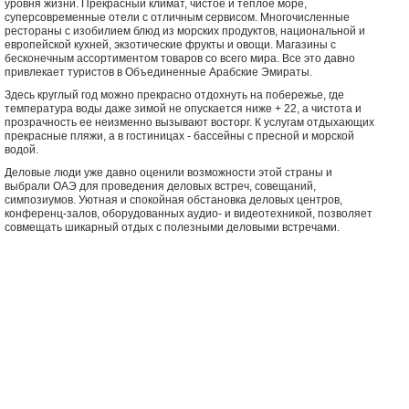
уровня жизни. Прекрасный климат, чистое и теплое море,
суперсовременные отели с отличным сервисом. Многочисленные
рестораны с изобилием блюд из морских продуктов, национальной и
европейской кухней, экзотические фрукты и овощи. Магазины с
бесконечным ассортиментом товаров со всего мира. Все это давно
привлекает туристов в Объединенные Арабские Эмираты.
Здесь круглый год можно прекрасно отдохнуть на побережье, где
температура воды даже зимой не опускается ниже + 22, а чистота и
прозрачность ее неизменно вызывают восторг. К услугам отдыхающих
прекрасные пляжи, а в гостиницах - бассейны с пресной и морской
водой.
Деловые люди уже давно оценили возможности этой страны и
выбрали ОАЭ для проведения деловых встреч, совещаний,
симпозиумов. Уютная и спокойная обстановка деловых центров,
конференц-залов, оборудованных аудио- и видеотехникой, позволяет
совмещать шикарный отдых с полезными деловыми встречами.