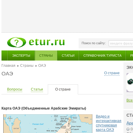
Поиск по сайту:
ЭКСПЕРТЫ
СТРАНЫ
СТАТЬИ
СПРАВОЧНИК ТУРИСТА
Р
Главная
Страны
ОАЭ
ЭК
ОАЭ
О стране
Вопросы
Статьи
О стране
Все
Карта ОАЭ (Объединенные Арабские Эмираты)
СТ
Видео и
интерактивная
Аре
спутниковая
0
карта ОАЭ