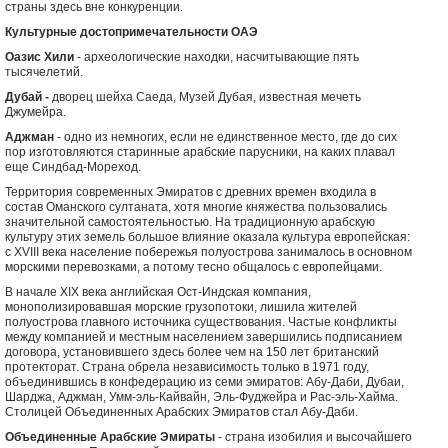
страны здесь вне конкуренции.
Культурные достопримечательности ОАЭ
Оазис Хили
- археологические находки, насчитывающие пять
тысячелетий.
Дубай -
дворец шейха Саеда, Музей Дубая, известная мечеть
Джумейра.
Аджман
- одно из немногих, если не единственное место, где до сих
пор изготовляются старинные арабские парусники, на каких плавал
еще Синдбад-Мореход.
Территория современных Эмиратов с древних времен входила в
состав Оманского султаната, хотя многие княжества пользовались
значительной самостоятельностью. На традиционную арабскую
культуру этих земель большое влияние оказала культура европейская:
с XVIII века население побережья полуострова занималось в основном
морскими перевозками, а потому тесно общалось с европейцами.
В начале XIX века английская Ост-Индская компания,
монополизировавшая морские грузопотоки, лишила жителей
полуострова главного источника существования. Частые конфликты
между компанией и местным населением завершились подписанием
договора, установившего здесь более чем на 150 лет британский
протекторат. Страна обрела независимость только в 1971 году,
объединившись в конфедерацию из семи эмиратов: Абу-Даби, Дубаи,
Шарджа, Аджман, Умм-эль-Кайвайн, Эль-Фуджейра и Рас-эль-Хайма.
Столицей Объединенных Арабских Эмиратов стал Абу-Даби.
Объединенные Арабские Эмираты
- страна изобилия и высочайшего