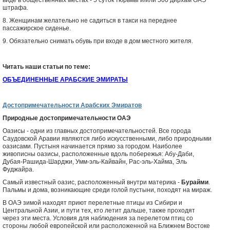
виде в общественных местах - 5 суток тюрьмы и/или 500 дирхам ОАЭ
штрафа.
8. Женщинам желательно не садиться в такси на переднее
пассажирское сиденье.
9. Обязательно снимать обувь при входе в дом местного жителя.
Читать наши статьи по теме:
ОБЪЕДИНЕННЫЕ АРАБСКИЕ ЭМИРАТЫ
Достопримечательности Арабских Эмиратов
Природные достопримечательности ОАЭ
Оазисы - одни из главных достопримечательностей. Все города
Саудовской Аравии являются либо искусственными, либо природными
оазисами. Пустыня начинается прямо за городом. Наиболее
живописны оазисы, расположенные вдоль побережья: Абу-Даби,
Дубая-Рашида-Шарджи, Умм-эль-Кайвайн, Рас-эль-Хайма, Эль
Фуджайра.
Самый известный оазис, расположенный внутри материка -
Бурайми
.
Пальмы и дома, возникающие среди голой пустыни, походят на мираж.
В ОАЭ зимой находят приют перелетные птицы из Сибири и
Центральной Азии, и пути тех, кто летит дальше, также проходят
через эти места. Условия для наблюдения за перелетом птиц со
стороны любой европейской или расположенной на Ближнем Востоке