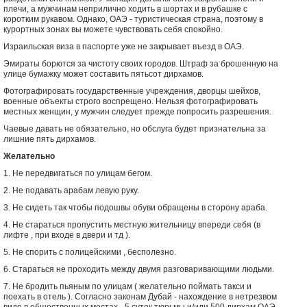
плечи, а мужчинам неприлично ходить в шортах и в рубашке с
коротким рукавом. Однако, ОАЭ - туристическая страна, поэтому в
курортных зонах вы можете чувствовать себя спокойно.
Израильская виза в паспорте уже не закрывает въезд в ОАЭ.
Эмираты борются за чистоту своих городов. Штраф за брошенную на
улице бумажку может составить пятьсот дирхамов.
Фотографировать государственные учреждения, дворцы шейхов,
военные объекты строго воспрещено. Нельзя фотографировать
местных женщин, у мужчин следует прежде попросить разрешения.
Чаевые давать не обязательно, но обслуга будет признательна за
лишние пять дирхамов.
Желательно
1. Не передвигаться по улицам бегом.
2. Не подавать арабам левую руку.
3. Не сидеть так чтобы подошвы обуви обращены в сторону араба.
4. Не стараться пропустить местную жительницу впереди себя (в
лифте , при входе в двери и тд ).
5. Не спорить с полицейскими , бесполезно.
6. Стараться не проходить между двумя разговаривающими людьми.
7. Не бродить пьяным по улицам ( желательно поймать такси и
поехать в отель ). Согласно законам Дубай - нахождение в нетрезвом