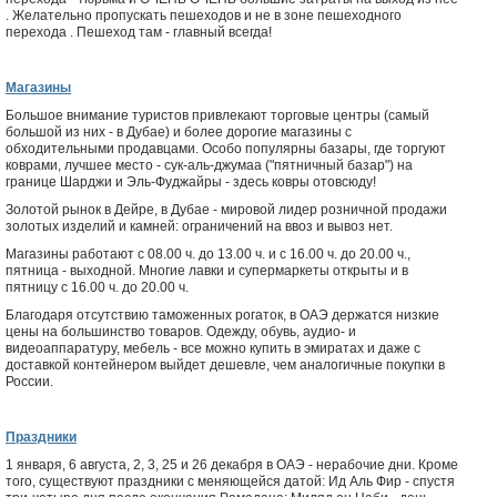
. Желательно пропускать пешеходов и не в зоне пешеходного
перехода . Пешеход там - главный всегда!
Магазины
Большое внимание туристов привлекают торговые центры (самый
большой из них - в Дубае) и более дорогие магазины с
обходительными продавцами. Особо популярны базары, где торгуют
коврами, лучшее место - сук-аль-джумаа ("пятничный базар") на
границе Шарджи и Эль-Фуджайры - здесь ковры отовсюду!
Золотой рынок в Дейре, в Дубае - мировой лидер розничной продажи
золотых изделий и камней: ограничений на ввоз и вывоз нет.
Магазины работают с 08.00 ч. до 13.00 ч. и с 16.00 ч. до 20.00 ч.,
пятница - выходной. Многие лавки и супермаркеты открыты и в
пятницу с 16.00 ч. до 20.00 ч.
Благодаря отсутствию таможенных рогаток, в ОАЭ держатся низкие
цены на большинство товаров. Одежду, обувь, аудио- и
видеоаппаратуру, мебель - все можно купить в эмиратах и даже с
доставкой контейнером выйдет дешевле, чем аналогичные покупки в
России.
Праздники
1 января, 6 августа, 2, 3, 25 и 26 декабря в ОАЭ - нерабочие дни. Кроме
того, существуют праздники с меняющейся датой: Ид Аль Фир - спустя