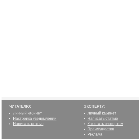
ЧИТАТЕЛЮ:
ЭКСПЕРТУ:
Личный кабинет
Личный кабинет
Настройка уведомлений
Написать статью
Написать статью
Как стать экспертом
Преимущества
Реклама