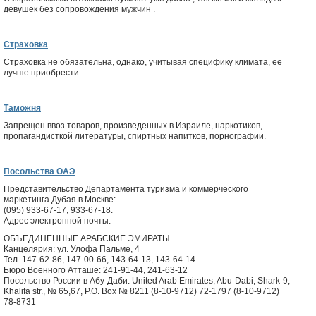
девушек без сопровождения мужчин .
Страховка
Страховка не обязательна, однако, учитывая специфику климата, ее
лучше приобрести.
Таможня
Запрещен ввоз товаров, произведенных в Израиле, наркотиков,
пропагандисткой литературы, спиртных напитков, порнографии.
Посольства ОАЭ
Представительство Департамента туризма и коммерческого
маркетинга Дубая в Москве:
(095) 933-67-17, 933-67-18.
Адрес электронной почты:
ОБЪЕДИНЕННЫЕ АРАБСКИЕ ЭМИРАТЫ
Канцелярия: ул. Улофа Пальме, 4
Тел. 147-62-86, 147-00-66, 143-64-13, 143-64-14
Бюро Военного Атташе: 241-91-44, 241-63-12
Посольство России в Абу-Даби: United Arab Emirates, Abu-Dabi, Shark-9,
Khalifa str., № 65,67, P.O. Box № 8211 (8-10-9712) 72-1797 (8-10-9712)
78-8731