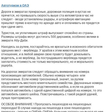
Автотуризм в ОАЭ
Дороги в эмиратах прекрасные, дорожная полиция в кустах не
прячется, но превышать скорость выше ста километров в час не
следует - везде установлены радары, и штрафную квитанцию
пришлют прямо в контору по аренде авто и оплачивать ее придется
при сдаче авто.
Туристов, не уплативших штраф выпускают спокойно из страны.
Размеры штрафа могут достигать 500 дирхамов, особенно велики в
эмирате Абу-Даби.
Находясь за рулем, постарайтесь не врезаться в исконного обитателя
здешних мест - верблюда. У арабов к этим животным особое
отношение, и в любой аварии свою правоту будет доказывать
водитель, а не верблюд. За пострадавшего верблюда придется
заплатить стоимость не только материального, но и морального
ущерба.
На дорогах эмиратов следует обращать внимание на номера
проезжающих автомобилей. Обычно номера четырех- или
пятизначные. Если номер трехзначный, значит, за рулем
представитель местного влиятельного семейства. Двузначные номера
обозначают автомобили родственников шейха, а если на дороге
попался автомобиль с одной единственной цифрой на номере, то это
автомобиль самого шейха. Повстречавшись с такой редкой удачей,
лучше притормозить.
ОСОБОЕ ВНИМАНИЕ ! Пропускать пешеходов на пешеходных
переходах! В случае наезда на пешехода в зоне пешеходного
перехода - тюрьма и ОЧЕНЬ ОЧЕНЬ большие затраты на выход из нее