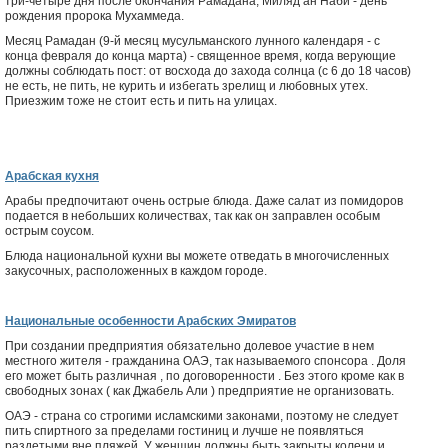
три-четыре дня после окончания Рамадана; Миляд ан Наби - день
рождения пророка Мухаммеда.
Месяц Рамадан (9-й месяц мусульманского лунного календаря - с
конца февраля до конца марта) - священное время, когда верующие
должны соблюдать пост: от восхода до захода солнца (с 6 до 18 часов)
не есть, не пить, не курить и избегать зрелищ и любовных утех.
Приезжим тоже не стоит есть и пить на улицах.
Арабская кухня
Арабы предпочитают очень острые блюда. Даже салат из помидоров
подается в небольших количествах, так как он заправлен особым
острым соусом.
Блюда национальной кухни вы можете отведать в многочисленных
закусочных, расположенных в каждом городе.
Национальные особенности Арабских Эмиратов
При создании предприятия обязательно долевое участие в нем
местного жителя - гражданина ОАЭ, так называемого спонсора . Доля
его может быть различная , по договоренности . Без этого кроме как в
свободных зонах ( как Джабель Али ) предприятие не организовать.
ОАЭ - страна со строгими исламскими законами, поэтому не следует
пить спиртного за пределами гостиниц и лучше не появляться
раздетыми вне пляжей. У женщин должны быть закрыты колени и