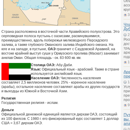
Объ
асс
кру
3
Что
Ду
Страна расположена в восточной части Аравийского полуострова. Это
2
серповидная полоса пустынь с оазисами, раскинувшимися,
Рос
преимущественно, вдоль побережья мелководного Персидского
дос
залива, а также глубокого Оманского залива Индийского океана. На
тра
юге и на западе, в пустыне,
ОАЭ
граничит с Саудовской Аравией, на
арх
востоке крайний выступ суши у Ормузского пролива (Маскат) занимает
год
анклав Оман. Общая площадь - ок. 83 600 кв. км.
1
Столица ОАЭ:
Абу-Даби.
Язык:
Официальный язык - арабский. Также в стране
Ар
используется английский язык.
пр
Население ОАЭ:
Численность населения
1
составляет 2,5 миллионов человек. 25% - коренное население
(арабы), остальное население составляют арабы из других государств
Усл
и выходцы из Южной и Восточной Азии.
при
пре
Религия
про
Государственная религия - ислам.
9
Деньги
Официальной денежной единицей является дирхам ОАЭ, состоящий
Пут
из 100 филсов. С 1980 г. его фиксированный курс составляет 1 доллар
вы 
США = 3,67 дирхам ОАЭ.
ап
0