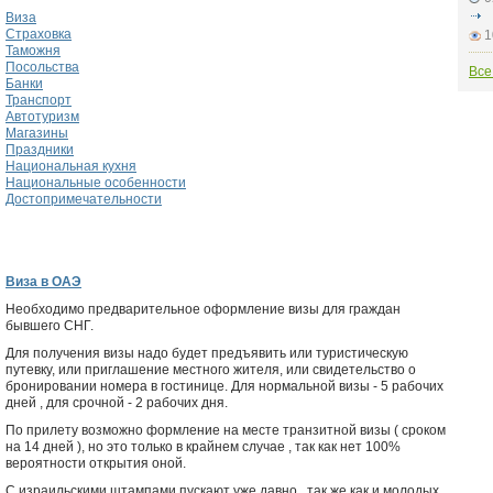
Виза
Страховка
1
Таможня
Посольства
Все
Банки
Транспорт
Автотуризм
Магазины
Праздники
Национальная кухня
Национальные особенности
Достопримечательности
Виза в ОАЭ
Необходимо предварительное оформление визы для граждан
бывшего СНГ.
Для получения визы надо будет предъявить или туристическую
путевку, или приглашение местного жителя, или свидетельство о
бронировании номера в гостинице. Для нормальной визы - 5 рабочих
дней , для срочной - 2 рабочих дня.
По прилету возможно формление на месте транзитной визы ( сроком
на 14 дней ), но это только в крайнем случае , так как нет 100%
вероятности открытия оной.
С израильскими штампами пускают уже давно , так же как и молодых