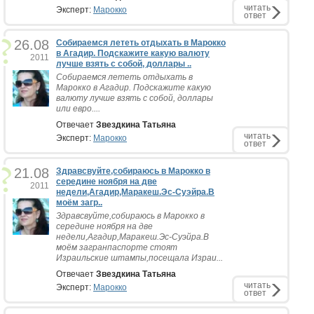
читать
Эксперт:
Марокко
ответ
26.08
Собираемся лететь отдыхать в Марокко
в Агадир. Подскажите какую валюту
2011
лучше взять с собой, доллары ..
Собираемся лететь отдыхать в
Марокко в Агадир. Подскажите какую
валюту лучше взять с собой, доллары
или евро....
Отвечает
Звездкина Татьяна
читать
Эксперт:
Марокко
ответ
21.08
Здравсвуйте,собираюсь в Марокко в
середине ноября на две
2011
недели,Агадир,Маракеш.Эс-Суэйра.В
моём загр..
Здравсвуйте,собираюсь в Марокко в
середине ноября на две
недели,Агадир,Маракеш.Эс-Суэйра.В
моём загранпаспорте стоят
Израильские штампы,посещала Израи...
Отвечает
Звездкина Татьяна
читать
Эксперт:
Марокко
ответ