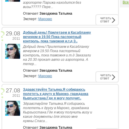
Все
аэропорте Парижа находится без
визы????? Пере...
Отвечает
Звездкина Татьяна
читать
Эксперт:
Марокко
ответ
29.08
Добрый день! Прилетаем в Касабланку
вечером в 19.50 Пока паспортный
2011
контроль, пока таможня и.т.д З..
Добрый день! Прилетаем в Касабланку
вечером в 19.50 Пока паспортный
контроль, пока таможня и.т.д Заказали
на 20.30 прокат авто из аэропорта. А
тепер...
Отвечает
Звездкина Татьяна
читать
Эксперт:
Марокко
ответ
27.08
Здравствуйте Татьяна.Я собираюсь
полететь к другу в Мароко, гражданка
2011
Кыргызстана.Где я могу получит..
Здравствуйте Татьяна.Я собираюсь
полететь к другу в Мароко, гражданка
Кыргызстана.Где я могу получить визу и
какие документы для этого мне
нужны.Спаси...
Отвечает
Звездкина Татьяна