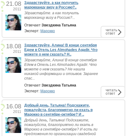
21.08
Здравствуйте. а как получить
марокканцу визу в Россию?..
2011
Здравствуйте. а как получить
марокканцу визу в Россию?...
Отвечает
Звездкина Татьяна
читать
Эксперт:
Марокко
ответ
18.08
Здравствуйте, Алина! В конце сентября
Едем в Отель Les Almohades Agadir. Что
2011
можете о нем сказать? Н..
Здравствуйте, Алина! В конце сентября
Едем в Отель Les Almohades Agadir. Что
можете о нем сказать? Не нашла
никакой информации и отзывов. Заранее
спас...
Отвечает
Звездкина Татьяна
читать
Эксперт:
Марокко
ответ
16.08
Добрый день, Татьяна! Подскажите,
пожалуйста, благоприятно ли ехать в
2011
Марокко в сентябре-октябре? И ..
Добрый день, Татьяна! Подскажите,
пожалуйста, благоприятно ли ехать в
Марокко в сентябре-октябре? И есть ли
предложения по организации свадебной