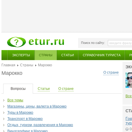
Поиск по сайту:
ЭКСПЕРТЫ
СТРАНЫ
СТАТЬИ
СПРАВОЧНИК ТУРИСТА
Р
Главная
Страны
Марокко
ЭК
Марокко
О стране
Вопросы
Статьи
О стране
Все
Все темы
Магазины, цены, валюта в Марокко
СТ
Туры в Марокко
Гор
Транспорт в Марокко
тур
Отдых, туризм, развлечения в Марокко
0
Виндсерфинг в Марокко