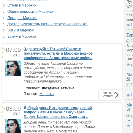
Пут
Отели в Марокко
уди
нев
Общие вопросы о Марокко
пля
Погода в Марокко
мор
Достопримечательности и экскурсии в Марокко
1
Визы в Марокко
Ту
Замуж в Марокко
2
В с
07.09
Здравствуйте Татьяна! Скажите
Иор
пожалуйста, есть ли в Марокко водное
орг
2011
сообщение по Атлантическому побер..
Чит
Здравствуйте Татьяна! Скажите
2
пожалуйста, есть ли в Марокко водное
сообщение по Атлантическому
Мар
побережью? Интересует направление
6)
Мавритания-Марокко....
2
Отвечает
Звездкина Татьяна
читать
Эксперт:
Марокко
1
ответ
Мар
03.09
Добрый день. Интересует следующий
5)
вопрос. Летим в Касабланку через
2011
2
Париж. Шенген визы нет. Смогу ли ..
Добрый день. Интересует следующий
4
вопрос. Летим в Касабланку через Париж.
Шенген визы нет. Смогу ли я в