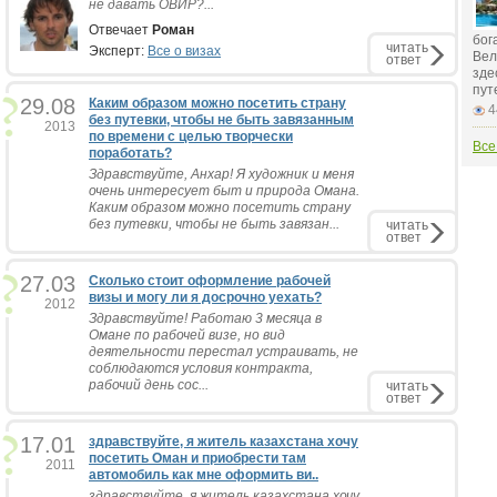
не давать ОВИР?...
Отвечает
Роман
бог
читать
Эксперт:
Все о визах
Вел
ответ
зде
пут
29.08
Каким образом можно посетить страну
4
без путевки, чтобы не быть завязанным
2013
по времени с целью творчески
Все
поработать?
Здравствуйте, Анхар! Я художник и меня
очень интересует быт и природа Омана.
Каким образом можно посетить страну
без путевки, чтобы не быть завязан...
читать
ответ
27.03
Сколько стоит оформление рабочей
визы и могу ли я досрочно уехать?
2012
Здравствуйте! Работаю 3 месяца в
Омане по рабочей визе, но вид
деятельности перестал устраивать, не
соблюдаются условия контракта,
рабочий день сос...
читать
ответ
17.01
здравствуйте, я житель казахстана хочу
посетить Оман и приобрести там
2011
автомобиль как мне оформить ви..
здравствуйте, я житель казахстана хочу