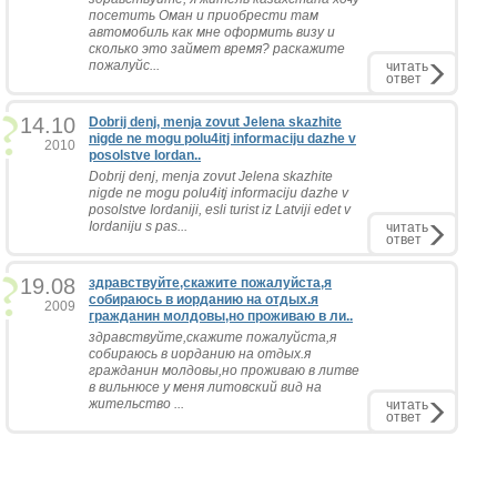
посетить Оман и приобрести там
автомобиль как мне оформить визу и
сколько это займет время? раскажите
пожалуйс...
читать
ответ
14.10
Dobrij denj, menja zovut Jelena skazhite
nigde ne mogu polu4itj informaciju dazhe v
2010
posolstve Iordan..
Dobrij denj, menja zovut Jelena skazhite
nigde ne mogu polu4itj informaciju dazhe v
posolstve Iordaniji, esli turist iz Latviji edet v
Iordaniju s pas...
читать
ответ
19.08
здравствуйте,скажите пожалуйста,я
собираюсь в иорданию на отдых.я
2009
гражданин молдовы,но проживаю в ли..
здравствуйте,скажите пожалуйста,я
собираюсь в иорданию на отдых.я
гражданин молдовы,но проживаю в литве
в вильнюсе у меня литовский вид на
жительство ...
читать
ответ