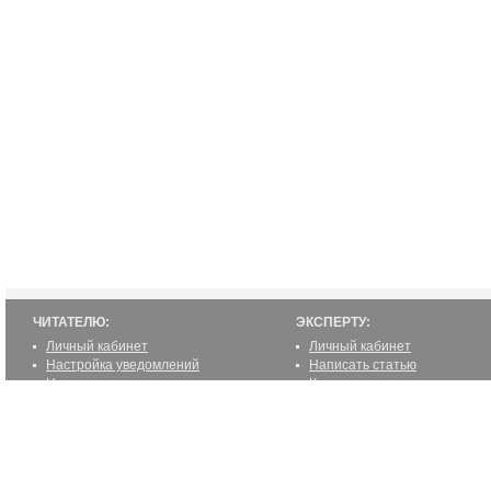
ЧИТАТЕЛЮ:
ЭКСПЕРТУ:
Личный кабинет
Личный кабинет
Настройка уведомлений
Написать статью
Написать статью
Как стать экспертом
Преимущества
Реклама
2000-2012 ©
ETUR.RU: эксперты по странам
Все права защищены.