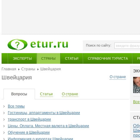
Поиск по сайту:
ЭКСПЕРТЫ
СТРАНЫ
СТАТЬИ
СПРАВОЧНИК ТУРИСТА
Р
Главная
Страны
Швейцария
ЭК
Швейцария
О стране
Вопросы
Статьи
О стране
Все
Все темы
Гостиницы, аппартаменты в Швейцарии
СТ
транспорт в Швейцарии
Обу
Цены. Оплата. Местная валюта в Швейцарии
Шв
Обучение в Швейцарии
пр
Информация о курортах Швейцарии