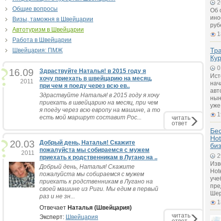
2
Общие вопросы
Об 
ино
Визы, таможня в Швейцарии
руб
Автотуризм в Швейцарии
1
Работа в Швейцарии
Тра
Швейцария: ПМЖ
Кур
0
16.09
Здраствуйте Наталья! в 2015 году я
Ист
хочу приехать в швейцарию на месяц,
2011
нач
при чем я поеду через всю ев..
авт
Здраствуйте Наталья! в 2015 году я хочу
нын
приехать в швейцарию на месяц, при чем
уже
я поеду через всю европу на машине, а то
1
есть мой маршрут составит Рос...
читать
ответ
Бе
Hot
20.03
Добрый день, Наталья! Скажите
биз
пожалуйста мы собираемся с мужем
2011
2
приехать к родственникам в Лугано на ..
Изв
Добрый день, Наталья! Скажите
Hot
пожалуйста мы собираемся с мужем
уче
приехать к родственникам в Лугано на
пре
своей машине из Риги. Мы едим в первый
Шер
раз и не зн...
1
Отвечает
Наталья (Швейцария)
читать
Эксперт:
Швейцария