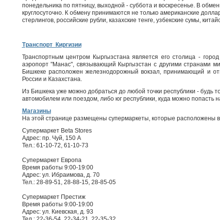
понедельника по пятницу, выходной - суббота и воскресенье. В обм
круглосуточно. К обмену принимаются не только американские доллар
стерлингов, российские рубли, казахские тенге, узбекские сумы, кита
Транспорт Киргизии
Транспортным центром Кыргызстана является его столица - горо
аэропорт "Манас", связывающий Кыргызстан с другими странами мир
Бишкеке расположен железнодорожный вокзал, принимающий и от
России и Казахстана.
Из Бишкека уже можно добраться до любой точки республики - будь т
автомобилем или поездом, либо юг республики, куда можно попасть 
Магазины
На этой странице размещены супермаркеты, которые расположены в
Супермаркет Beta Stores
Адрес: пр. Чуй, 150 А
Тел.: 61-10-72, 61-10-73
Супермаркет Европа
Время работы 9:00-19:00
Адрес: ул. Ибраимова, д. 70
Тел.: 28-89-51, 28-88-15, 28-85-05
Супермаркет Престиж
Время работы 9:00-19:00
Адрес: ул. Киевская, д. 93
Тел.: 22-36-54, 22-34-21, 22-35-32