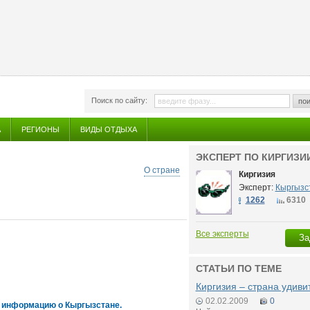
Поиск по сайту:
пои
А
РЕГИОНЫ
ВИДЫ ОТДЫХА
ЭКСПЕРТ ПО КИРГИЗИ
О стране
Киргизия
Эксперт:
Кыргызс
1262
6310
Все эксперты
За
СТАТЬИ ПО ТЕМЕ
Киргизия – страна удив
02.02.2009
0
 информацию о Кыргызстане.