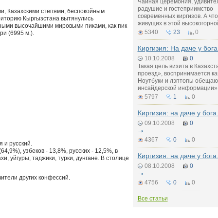
Чайная церемония, удивител
радушие и гостеприимство –
и, Казахскими степями, беспокойным
современных киргизов. А что
риторию Кыргызстана вытянулись
живущих в этой высокогорно
ными высочайшими мировыми пиками, как пик
5340
23
0
и (6995 м.).
Киргизия: На даче у бога
10.10.2008
0
Такая цель визита в Казахст
проезд», воспринимается ка
Ноутбуки и лэптопы обещают
инсайдерской информации» 
5797
1
0
Киргизия: на даче у бога.
09.10.2008
0
4367
0
0
 и русский.
4,9%), узбеков - 13,8%, русских - 12,5%, в
Киргизия: на даче у бога.
и, уйгуры, таджики, турки, дунгане. В столице
08.10.2008
0
ители других конфессий.
4756
0
0
Все статьи