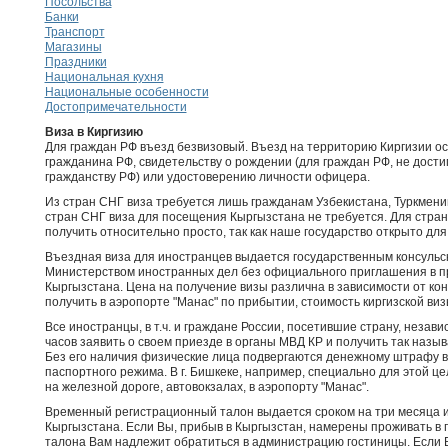
Посольства
Банки
Транспорт
Магазины
Праздники
Национальная кухня
Национальные особенности
Достопримечательности
Виза в Киргизию
Для граждан РФ въезд безвизовый. Въезд на территорию Киргизии о
гражданина РФ, свидетельству о рождении (для граждан РФ, не дости
гражданству РФ) или удостоверению личности офицера.
Из стран СНГ виза требуется лишь гражданам Узбекистана, Туркмени
стран СНГ виза для посещения Кыргызстана не требуется. Для стран
получить относительно просто, так как наше государство открыто для
Въездная виза для иностранцев выдается государственным консульс
Министерством иностранных дел без официального приглашения в п
Кыргызстана. Цена на получение визы различна в зависимости от кон
получить в аэропорте "Манас" по прибытии, стоимость киргизской ви
Все иностранцы, в т.ч. и граждане России, посетившие страну, незав
часов заявить о своем приезде в органы МВД КР и получить так наз
Без его наличия физические лица подвергаются денежному штрафу 
паспортного режима. В г. Бишкеке, например, специально для этой цел
на железной дороге, автовокзалах, в аэропорту "Манас".
Временный регистрационный талон выдается сроком на три месяца и
Кыргызстана. Если Вы, прибыв в Кыргызстан, намерены проживать в г
талона Вам надлежит обратиться в администрацию гостиницы. Если В