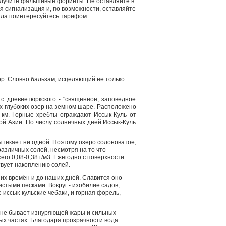
получите фальшивые форинты. Не оставляйте в
я сигнализация и, по возможности, оставляйте
ала поинтересуйтесь тарифом.
р. Словно бальзам, исцеляющий не только
 с древнетюркского - "священное, заповедное
мых глубоких озер на земном шаре. Расположено
 км. Горные хребты ограждают Иссык-Куль от
ой Азии. По числу солнечных дней Иссык-Куль
вытекает ни одной. Поэтому озеро солоноватое,
различных солей, несмотря на то что
го 0,08-0,38 г/м3. Ежегодно с поверхности
твует накоплению солей.
ших времён и до наших дней. Славится оно
стыми песками. Вокруг - изобилие садов,
 иссык-кульские чебаки, и горная форель,
ь не бывает изнуряющей жары и сильных
ых частях. Благодаря прозрачности вода