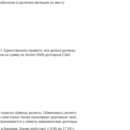
 районном отделении милиции по месту
т. Единственное правило: все деньги должны
ов на сумму не более 5000 долларов США.
в пунктах обмены валюты. Обменивать валюту
же некоторые банки принимают дорожные чеки,
 принимаются к обмену американские доллары.
 Бишкеке. Банки работают с 9.00 до 17.00 с