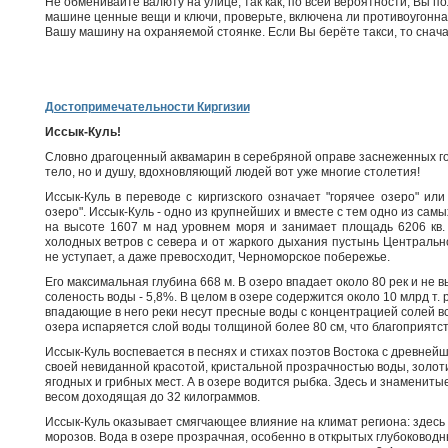
Не обменивайте валюту на улице, так как, по всей вероятности, Вы 
машине ценные вещи и ключи, проверьте, включена ли противоугонна
Вашу машину на охраняемой стоянке. Если Вы берёте такси, то снач
Достопримечательности Киргизии
Иссык-Куль!
Словно драгоценный аквамарин в серебряной оправе заснеженных го
тело, но и душу, вдохновляющий людей вот уже многие столетия!
Иссык-Куль в переводе с киргизского означает "горячее озеро" или
озеро". Иссык-Куль - одно из крупнейших и вместе с тем одно из са
на высоте 1607 м над уровнем моря и занимает площадь 6206 кв.
холодных ветров с севера и от жаркого дыхания пустынь Центральн
не уступает, а даже превосходит, Черноморское побережье.
Его максимальная глубина 668 м. В озеро впадает около 80 рек и не 
соленость воды - 5,8%. В целом в озере содержится около 10 млрд т. 
впадающие в него реки несут пресные воды с концентрацией солей все
озера испаряется слой воды толщиной более 80 см, что благоприятс
Иссык-Куль воспевается в песнях и стихах поэтов Востока с древней
своей невиданной красотой, кристальной прозрачностью воды, золоти
ягодных и грибных мест. А в озере водится рыбка. Здесь и знаменитые
весом доходящая до 32 килограммов.
Иссык-Куль оказывает смягчающее влияние на климат региона: здес
морозов. Вода в озере прозрачная, особенно в открытых глубоководн