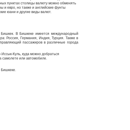
енных пунктах столицы валюту можно обменять
ы и евро, но также и английские фунты
йские юани и другие виды валют.
д Бишкек. В Бишкеке имеется международный
а: Россия, Германия, Индия, Турция. Также в
правляющий пассажиров в различные города
о Иссык-Куль, куда можно добраться
на самолете или автомобиле.
 Бишкеке.