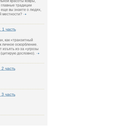
ьной красоты ковры,
 главные традиции
 еще вы знаете о людях,
й местности?
. 1 часть
ан, как «транзитный
к личное оскорбление.
 изъять из-за «угрозы
(цитирую дословно).
 2 часть
 3 часть