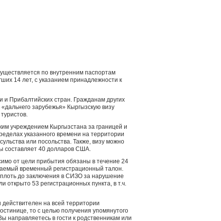
существляется по внутренним паспортам
гших 14 лет, с указанием принадлежности к
и и Прибалтийских стран. Гражданам других
 «дальнего зарубежья» Кыргызскую визу
 туристов.
ким учреждением Кыргызстана за границей и
ределах указанного времени на территории
сульства или посольства. Также, визу можно
зы составляет 40 долларов США.
исимо от цели прибытия обязаны в течение 24
ываемый временный регистрационный талон.
вплоть до заключения в СИЗО за нарушение
и открыто 53 регистрационных пункта, в т.ч.
 действителен на всей территории
остинице, то с целью получения упомянутого
ы направляетесь в гости к родственникам или