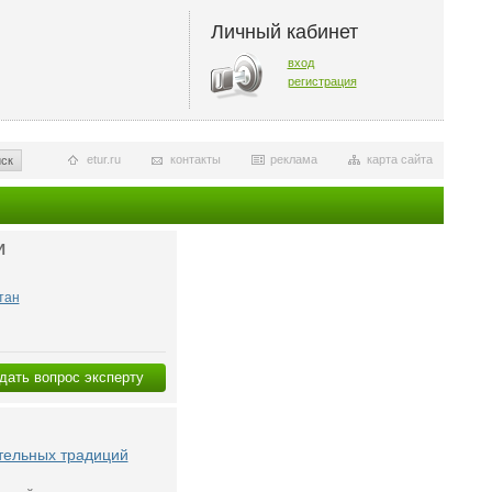
Личный кабинет
вход
регистрация
etur.ru
контакты
реклама
карта сайта
ск
И
тан
дать вопрос эксперту
ительных традиций