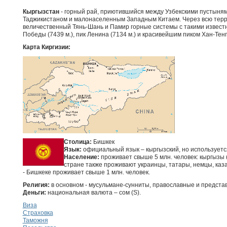
Кыргызстан
- горный рай, приютившийся между Узбекскими пустыням
Таджикистаном и малонаселенным Западным Китаем. Через всю тер
величественный Тянь-Шань и Памир горные системы с такими извест
Победы (7439 м.), пик Ленина (7134 м.) и красивейшим пиком Хан-Тенгр
Карта Киргизии:
Столица:
Бишкек
Язык:
официальный язык – кыргызский, но используется
Население:
проживает свыше 5 млн. человек: кыргызы (6
стране также проживают украинцы, татары, немцы, казах
- Бишкеке проживает свыше 1 млн. человек.
Религия:
в основном - мусульмане-сунниты, православные и представ
Деньги:
национальная валюта – сом (S).
Виза
Страховка
Таможня