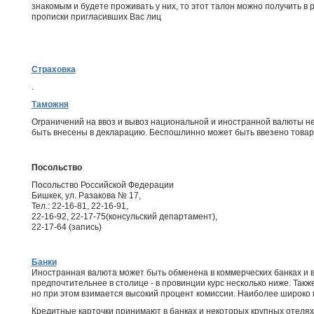
знакомым и будете проживать у них, то этот талон можно получить в
прописки пригласивших Вас лиц
Страховка
.
Таможня
Ограничений на ввоз и вывоз национальной и иностранной валюты не
быть внесены в декларацию. Беспошлинно может быть ввезено товар
Посольство
Посольство Российской Федерации
Бишкек, ул. Разакова № 17,
Тел.: 22-16-81, 22-16-91,
22-16-92, 22-17-75(консульский департамент),
22-17-64 (запись)
Банки
Иностранная валюта может быть обменена в коммерческих банках и 
предпочтительнее в столице - в провинции курс несколько ниже. Так
но при этом взимается высокий процент комиссии. Наиболее широко
Кредитные карточки принимают в банках и некоторых крупных отелях в