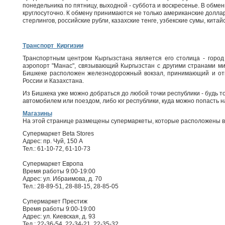
понедельника по пятницу, выходной - суббота и воскресенье. В обм
круглосуточно. К обмену принимаются не только американские доллар
стерлингов, российские рубли, казахские тенге, узбекские сумы, кита
Транспорт Киргизии
Транспортным центром Кыргызстана является его столица - горо
аэропорт "Манас", связывающий Кыргызстан с другими странами мир
Бишкеке расположен железнодорожный вокзал, принимающий и от
России и Казахстана.
Из Бишкека уже можно добраться до любой точки республики - будь т
автомобилем или поездом, либо юг республики, куда можно попасть 
Магазины
На этой странице размещены супермаркеты, которые расположены в
Супермаркет Beta Stores
Адрес: пр. Чуй, 150 А
Тел.: 61-10-72, 61-10-73
Супермаркет Европа
Время работы 9:00-19:00
Адрес: ул. Ибраимова, д. 70
Тел.: 28-89-51, 28-88-15, 28-85-05
Супермаркет Престиж
Время работы 9:00-19:00
Адрес: ул. Киевская, д. 93
Тел.: 22-36-54, 22-34-21, 22-35-32