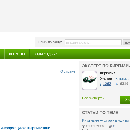
Поиск по сайту:
пои
А
РЕГИОНЫ
ВИДЫ ОТДЫХА
ЭКСПЕРТ ПО КИРГИЗИ
О стране
Киргизия
Эксперт:
Кыргызс
1262
6310
Все эксперты
За
СТАТЬИ ПО ТЕМЕ
Киргизия – страна удив
02.02.2009
0
 информацию о Кыргызстане.