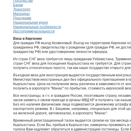
Посольства
Банки
Транспорт
Магазины
Праздники
Национальная кухня
Национальные особенности
Достопримечательности
Виза в Киргизию
Для граждан РФ въезд безвизовый. Въезд на территорию Киргизии о
гражданина РФ, свидетельству о рождении (для граждан РФ, не дости
гражданству РФ) или удостоверению личности офицера.
Из стран СНГ виза требуется лишь гражданам Узбекистана, Туркмени
стран СНГ виза для посещения Кыргызстана не требуется. Для стран
получить относительно просто, так как наше государство открыто для
Въездная виза для иностранцев выдается государственным консульс
Министерством иностранных дел без официального приглашения в п
Кыргызстана. Цена на получение визы различна в зависимости от кон
получить в аэропорте "Манас" по прибытии, стоимость киргизской ви
Все иностранцы, в т.ч. и граждане России, посетившие страну, незав
часов заявить о своем приезде в органы МВД КР и получить так наз
Без его наличия физические лица подвергаются денежному штрафу 
паспортного режима. В г. Бишкеке, например, специально для этой цел
на железной дороге, автовокзалах, в аэропорту "Манас".
Временный регистрационный талон выдается сроком на три месяца и
Кыргызстана. Если Вы, прибыв в Кыргызстан, намерены проживать в г
талона Вам надлежит обратиться в администрацию гостиницы. Если В