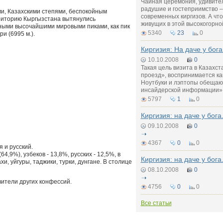
Чайная церемония, удивител
радушие и гостеприимство –
и, Казахскими степями, беспокойным
современных киргизов. А что
риторию Кыргызстана вытянулись
живущих в этой высокогорно
ными высочайшими мировыми пиками, как пик
5340
23
0
и (6995 м.).
Киргизия: На даче у бога
10.10.2008
0
Такая цель визита в Казахст
проезд», воспринимается ка
Ноутбуки и лэптопы обещают
инсайдерской информации» 
5797
1
0
Киргизия: на даче у бога.
09.10.2008
0
4367
0
0
 и русский.
4,9%), узбеков - 13,8%, русских - 12,5%, в
Киргизия: на даче у бога.
и, уйгуры, таджики, турки, дунгане. В столице
08.10.2008
0
ители других конфессий.
4756
0
0
Все статьи