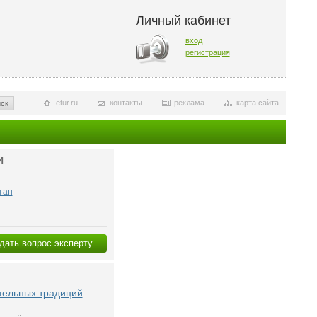
Личный кабинет
вход
регистрация
etur.ru
контакты
реклама
карта сайта
ск
И
тан
дать вопрос эксперту
ительных традиций