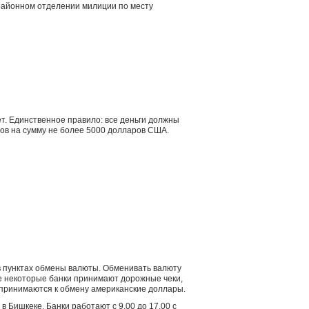
 районном отделении милиции по месту
т. Единственное правило: все деньги должны
ов на сумму не более 5000 долларов США.
в пунктах обмены валюты. Обменивать валюту
же некоторые банки принимают дорожные чеки,
 принимаются к обмену американские доллары.
 Бишкеке. Банки работают с 9.00 до 17.00 с