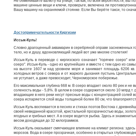
Не обменивайте валюту на улице, так как, по всей вероятности, Вы 
машине ценные вещи и ключи, проверьте, включена ли противоугонна
Вашу машину на охраняемой стоянке. Если Вы берёте такси, то снач
Достопримечательности Киргизии
Иссык-Куль!
Словно драгоценный аквамарин в серебряной оправе заснеженных го
тело, но и душу, вдохновляющий людей вот уже многие столетия!
Иссык-Куль в переводе с киргизского означает "горячее озеро" или
озеро". Иссык-Куль - одно из крупнейших и вместе с тем одно из са
на высоте 1607 м над уровнем моря и занимает площадь 6206 кв.
холодных ветров с севера и от жаркого дыхания пустынь Центральн
не уступает, а даже превосходит, Черноморское побережье.
Его максимальная глубина 668 м. В озеро впадает около 80 рек и не 
соленость воды - 5,8%. В целом в озере содержится около 10 млрд т. 
впадающие в него реки несут пресные воды с концентрацией солей все
озера испаряется слой воды толщиной более 80 см, что благоприятс
Иссык-Куль воспевается в песнях и стихах поэтов Востока с древней
своей невиданной красотой, кристальной прозрачностью воды, золоти
ягодных и грибных мест. А в озере водится рыбка. Здесь и знаменитые
весом доходящая до 32 килограммов.
Иссык-Куль оказывает смягчающее влияние на климат региона: здес
морозов. Вода в озере прозрачная, особенно в открытых глубоководн