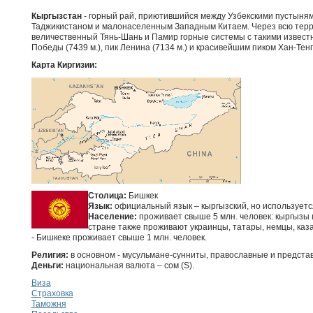
Кыргызстан
- горный рай, приютившийся между Узбекскими пустыням
Таджикистаном и малонаселенным Западным Китаем. Через всю тер
величественный Тянь-Шань и Памир горные системы с такими извест
Победы (7439 м.), пик Ленина (7134 м.) и красивейшим пиком Хан-Тенгр
Карта Киргизии:
Столица:
Бишкек
Язык:
официальный язык – кыргызский, но используется
Население:
проживает свыше 5 млн. человек: кыргызы (6
стране также проживают украинцы, татары, немцы, казах
- Бишкеке проживает свыше 1 млн. человек.
Религия:
в основном - мусульмане-сунниты, православные и представ
Деньги:
национальная валюта – сом (S).
Виза
Страховка
Таможня