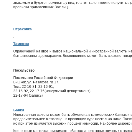
знакомым и будете проживать у них, то этот талон можно получить в
прописки пригласивших Вас лиц
Страховка
.
Таможня
Ограничений на ввоз и вывоз национальной и иностранной валюты не
быть внесены в декларацию. Беспошлинно может быть ввезено товар
Посольство
Посольство Российской Федерации
Бишкек, ул. Разакова № 17,
Тел.: 22-16-81, 22-16-91,
22-16-92, 22-17-75(консульский департамент),
22-17-64 (запись)
Банки
Иностранная валюта может быть обменена в коммерческих банках и 
предпочтительнее в столице - в провинции курс несколько ниже. Так
но при этом взимается высокий процент комиссии. Наиболее широко
Кредитные карточки принимают в банках и некоторых крупных отелях в