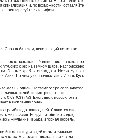
получите фальшивые форинты. Не оставляйте в
я сигнализация и, по возможности, оставляйте
ала поинтересуйтесь тарифом.
р. Словно бальзам, исцеляющий не только
 с древнетюркского - "священное, заповедное
мых глубоких озер на земном шаре. Расположено
 км. Горные хребты ограждают Иссык-Куль от
ой Азии. По числу солнечных дней Иссык-Куль
вытекает ни одной. Поэтому озеро солоноватое,
различных солей, несмотря на то что
го 0,08-0,38 г/м3. Ежегодно с поверхности
твует накоплению солей.
ших времён и до наших дней. Славится оно
стыми песками. Вокруг - изобилие садов,
 иссык-кульские чебаки, и горная форель,
ь не бывает изнуряющей жары и сильных
ых частях. Благодаря прозрачности вода