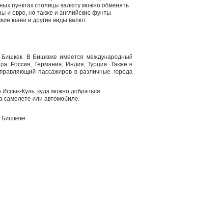
енных пунктах столицы валюту можно обменять
ы и евро, но также и английские фунты
йские юани и другие виды валют.
д Бишкек. В Бишкеке имеется международный
а: Россия, Германия, Индия, Турция. Также в
правляющий пассажиров в различные города
о Иссык-Куль, куда можно добраться
на самолете или автомобиле.
 Бишкеке.