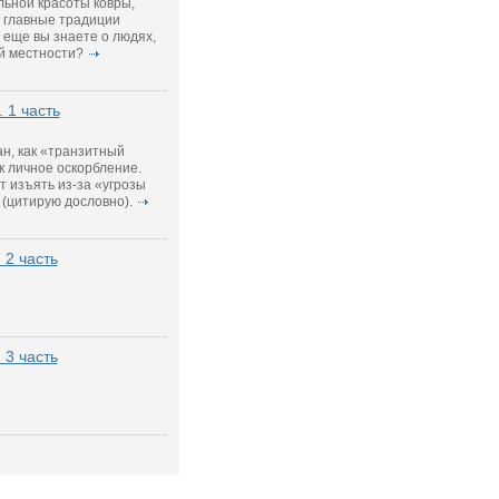
ьной красоты ковры,
 главные традиции
 еще вы знаете о людях,
й местности?
. 1 часть
ан, как «транзитный
к личное оскорбление.
 изъять из-за «угрозы
(цитирую дословно).
 2 часть
 3 часть