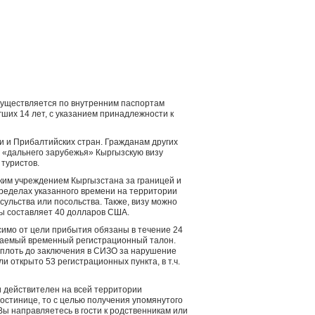
существляется по внутренним паспортам
гших 14 лет, с указанием принадлежности к
и и Прибалтийских стран. Гражданам других
 «дальнего зарубежья» Кыргызскую визу
 туристов.
ким учреждением Кыргызстана за границей и
ределах указанного времени на территории
сульства или посольства. Также, визу можно
зы составляет 40 долларов США.
исимо от цели прибытия обязаны в течение 24
ываемый временный регистрационный талон.
вплоть до заключения в СИЗО за нарушение
и открыто 53 регистрационных пункта, в т.ч.
 действителен на всей территории
остинице, то с целью получения упомянутого
ы направляетесь в гости к родственникам или