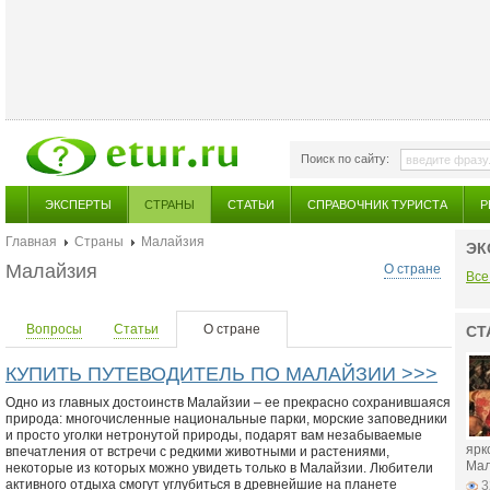
Поиск по сайту:
ЭКСПЕРТЫ
СТРАНЫ
СТАТЬИ
СПРАВОЧНИК ТУРИСТА
Р
Главная
Страны
Малайзия
ЭК
Малайзия
О стране
Все
Вопросы
Статьи
О стране
СТ
КУПИТЬ ПУТЕВОДИТЕЛЬ ПО МАЛАЙЗИИ >>>
Одно из главных достоинств Малайзии – ее прекрасно сохранившаяся
природа: многочисленные национальные парки, морские заповедники
и просто уголки нетронутой природы, подарят вам незабываемые
ярк
впечатления от встречи с редкими животными и растениями,
Мал
некоторые из которых можно увидеть только в Малайзии. Любители
активного отдыха смогут углубиться в древнейшие на планете
3