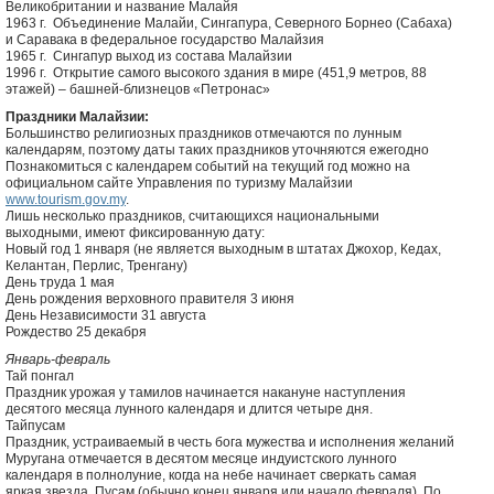
Великобритании и название Малайя
1963 г. Объединение Малайи, Сингапура, Северного Борнео (Сабаха)
и Саравака в федеральное государство Малайзия
1965 г. Сингапур выход из состава Малайзии
1996 г. Открытие самого высокого здания в мире (451,9 метров, 88
этажей) – башней-близнецов «Петронас»
Праздники Малайзии:
Большинство религиозных праздников отмечаются по лунным
календарям, поэтому даты таких праздников уточняются ежегодно
Познакомиться с календарем событий на текущий год можно на
официальном сайте Управления по туризму Малайзии
www.tourism.gov.my
.
Лишь несколько праздников, считающихся национальными
выходными, имеют фиксированную дату:
Новый год 1 января (не является выходным в штатах Джохор, Кедах,
Келантан, Перлис, Тренгану)
День труда 1 мая
День рождения верховного правителя 3 июня
День Независимости 31 августа
Рождество 25 декабря
Январь-февраль
Тай понгал
Праздник урожая у тамилов начинается накануне наступления
десятого месяца лунного календаря и длится четыре дня.
Тайпусам
Праздник, устраиваемый в честь бога мужества и исполнения желаний
Муругана отмечается в десятом месяце индуистского лунного
календаря в полнолуние, когда на небе начинает сверкать самая
яркая звезда, Пусам (обычно конец января или начало февраля). По