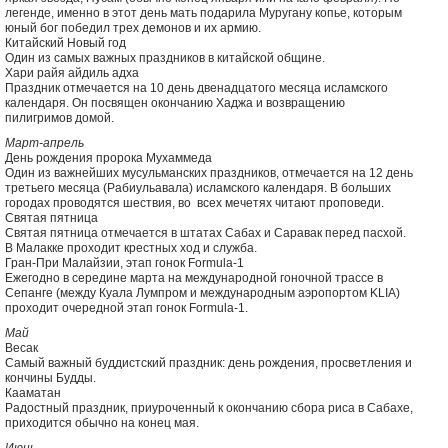
легенде, именно в этот день мать подарила Муругану копье, которым
юный бог победил трех демонов и их армию.
Китайский Новый год
Один из самых важных праздников в китайской общине.
Хари райя айдиль адха
Праздник отмечается на 10 день двенадцатого месяца исламского
календаря. Он посвящен окончанию Хаджа и возвращению
пилигримов домой.
Март-апрель
День рождения пророка Мухаммеда
Один из важнейших мусульманских праздников, отмечается на 12 день
третьего месяца (Рабиульавала) исламского календаря. В больших
городах проводятся шествия, во всех мечетях читают проповеди.
Святая пятница
Святая пятница отмечается в штатах Сабах и Саравак перед пасхой.
В Малакке проходит крестных ход и служба.
Гран-При Малайзии, этап гонок Formula-1
Ежегодно в середине марта на международной гоночной трассе в
Сепанге (между Куала Лумпром и международным аэропортом KLIA)
проходит очередной этап гонок Formula-1.
Май
Весак
Самый важный буддистский праздник: день рождения, просветления и
кончины Будды.
Кааматан
Радостный праздник, приуроченный к окончанию сбора риса в Сабахе,
приходится обычно на конец мая.