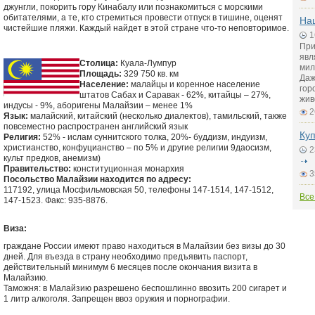
джунгли, покорить гору Кинабалу или познакомиться с морскими
обитателями, а те, кто стремиться провести отпуск в тишине, оценят
На
чистейшие пляжи. Каждый найдет в этой стране что-то неповторимое.
1
При
явл
Столица:
Куала-Лумпур
мил
Площадь:
329 750 кв. км
Даж
Население:
малайцы и коренное население
гор
штатов Сабах и Саравак - 62%, китайцы – 27%,
жив
индусы - 9%, аборигены Малайзии – менее 1%
2
Язык:
малайский, китайский (несколько диалектов), тамильский, также
повсеместно распространен английский язык
Куп
Религия:
52% - ислам суннитского толка, 20%- буддизм, индуизм,
христианство, конфуцианство – по 5% и другие религии 9даосизм,
2
культ предков, анемизм)
Правительство:
конституционная монархия
3
Посольство Малайзии находится по адресу:
117192, улица Мосфильмовская 50, телефоны 147-1514, 147-1512,
Все
147-1523. Факс: 935-8876.
Виза:
граждане России имеют право находиться в Малайзии без визы до 30
дней. Для въезда в страну необходимо предъявить паспорт,
действительный минимум 6 месяцев после окончания визита в
Малайзию.
Таможня: в Малайзию разрешено беспошлинно ввозить 200 сигарет и
1 литр алкоголя. Запрещен ввоз оружия и порнографии.