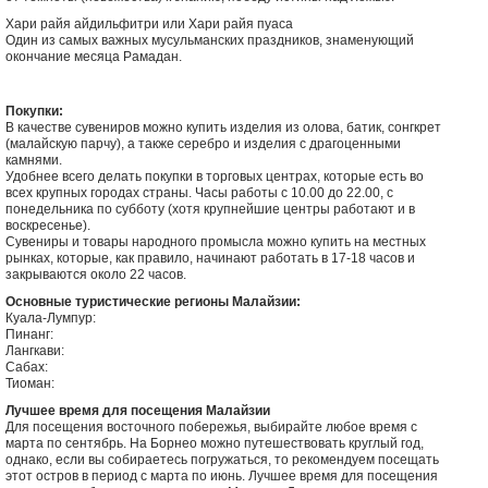
Хари райя айдильфитри или Хари райя пуаса
Один из самых важных мусульманских праздников, знаменующий
окончание месяца Рамадан.
Покупки:
В качестве сувениров можно купить изделия из олова, батик, сонгкрет
(малайскую парчу), а также серебро и изделия с драгоценными
камнями.
Удобнее всего делать покупки в торговых центрах, которые есть во
всех крупных городах страны. Часы работы с 10.00 до 22.00, с
понедельника по субботу (хотя крупнейшие центры работают и в
воскресенье).
Сувениры и товары народного промысла можно купить на местных
рынках, которые, как правило, начинают работать в 17-18 часов и
закрываются около 22 часов.
Основные туристические регионы Малайзии:
Куала-Лумпур:
Пинанг:
Лангкави:
Сабах:
Тиоман:
Лучшее время для посещения Малайзии
Для посещения восточного побережья, выбирайте любое время с
марта по сентябрь. На Борнео можно путешествовать круглый год,
однако, если вы собираетесь погружаться, то рекомендуем посещать
этот остров в период с марта по июнь. Лучшее время для посещения