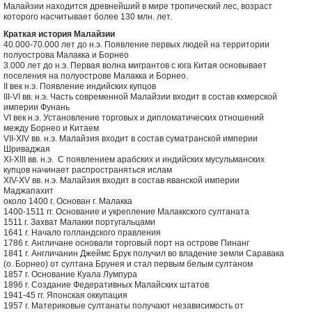
Малайзии находится древнейший в мире тропический лес, возраст
которого насчитывает более 130 млн. лет.
Краткая история Малайзии
40.000-70.000 лет до н.э. Появление первых людей на территории
полуострова Малакка и Борнео
3.000 лет до н.э. Первая волна мигрантов с юга Китая основывает
поселения на полуострове Малакка и Борнео.
II век н.э. Появление индийских купцов
III-VI вв. н.э. Часть современной Малайзии входит в состав кхмерской
империи Фунань
VI век н.э. Установление торговых и дипломатических отношений
между Борнео и Китаем
VII-XIV вв. н.э. Малайзия входит в состав суматранской империи
Шриваджая
XI-XIII вв. н.э. С появлением арабских и индийских мусульманских
купцов начинает распространяться ислам
XIV-XV вв. н.э. Малайзия входит в состав яванской империи
Маджапахит
около 1400 г. Основан г. Малакка
1400-1511 гг. Основание и укрепление Малаккского султаната
1511 г. Захват Малакки португальцами
1641 г. Начало голландского правления
1786 г. Англичане основали торговый порт на острове Пинанг
1841 г. Англичанин Джеймс Брук получил во владение земли Саравака
(о. Борнео) от султана Брунея и стал первым белым султаном
1857 г. Основание Куала Лумпура
1896 г. Создание Федеративных Малайских штатов
1941-45 гг. Японская оккупация
1957 г. Материковые султанаты получают независимость от