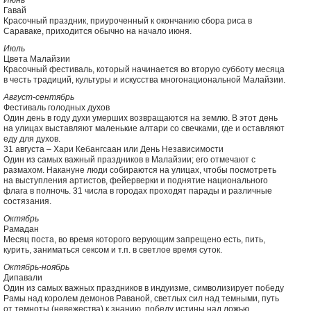
Июнь
Гавай
Красочный праздник, приуроченный к окончанию сбора риса в
Сараваке, приходится обычно на начало июня.
Июль
Цвета Малайзии
Красочный фестиваль, который начинается во вторую субботу месяца
в честь традиций, культуры и искусства многонациональной Малайзии.
Август-сентябрь
Фестиваль голодных духов
Один день в году духи умерших возвращаются на землю. В этот день
на улицах выставляют маленькие алтари со свечками, где и оставляют
еду для духов.
31 августа – Хари Кебангсаан или День Независимости
Один из самых важный праздников в Малайзии; его отмечают с
размахом. Накануне люди собираются на улицах, чтобы посмотреть
на выступления артистов, фейерверки и поднятие национального
флага в полночь. 31 числа в городах проходят парады и различные
состязания.
Октябрь
Рамадан
Месяц поста, во время которого верующим запрещено есть, пить,
курить, заниматься сексом и т.п. в светлое время суток.
Октябрь-ноябрь
Дипавали
Один из самых важных праздников в индуизме, символизирует победу
Рамы над королем демонов Раваной, светлых сил над темными, путь
от темноты (невежества) к знанию, победу истины над ложью.