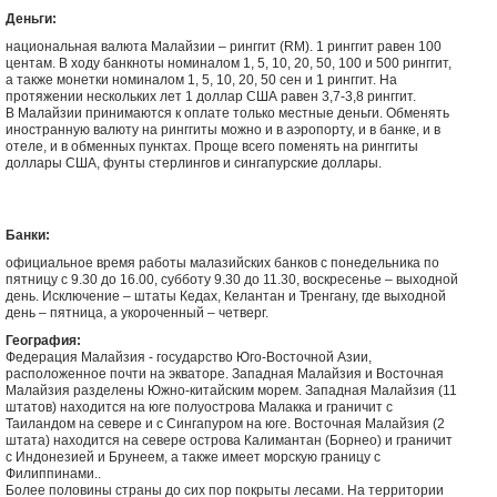
Деньги:
национальная валюта Малайзии – ринггит (RM). 1 ринггит равен 100
центам. В ходу банкноты номиналом 1, 5, 10, 20, 50, 100 и 500 ринггит,
а также монетки номиналом 1, 5, 10, 20, 50 сен и 1 ринггит. На
протяжении нескольких лет 1 доллар США равен 3,7-3,8 ринггит.
В Малайзии принимаются к оплате только местные деньги. Обменять
иностранную валюту на ринггиты можно и в аэропорту, и в банке, и в
отеле, и в обменных пунктах. Проще всего поменять на ринггиты
доллары США, фунты стерлингов и сингапурские доллары.
Банки:
официальное время работы малазийских банков с понедельника по
пятницу с 9.30 до 16.00, субботу 9.30 до 11.30, воскресенье – выходной
день. Исключение – штаты Кедах, Келантан и Тренгану, где выходной
день – пятница, а укороченный – четверг.
География:
Федерация Малайзия - государство Юго-Восточной Азии,
расположенное почти на экваторе. Западная Малайзия и Восточная
Малайзия разделены Южно-китайским морем. Западная Малайзия (11
штатов) находится на юге полуострова Малакка и граничит с
Таиландом на севере и с Сингапуром на юге. Восточная Малайзия (2
штата) находится на севере острова Калимантан (Борнео) и граничит
с Индонезией и Брунеем, а также имеет морскую границу с
Филиппинами..
Более половины страны до сих пор покрыты лесами. На территории