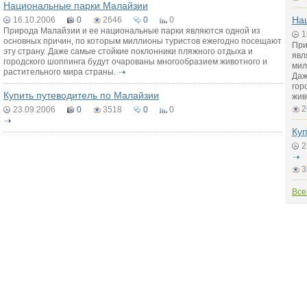
Национальные парки Малайзии
На
16.10.2006
0
2646
0
0
Природа Малайзии и ее национальные парки являются одной из
1
основных причин, по которым миллионы туристов ежегодно посещают
При
эту страну. Даже самые стойкие поклонники пляжного отдыха и
явл
городского шоппинга будут очарованы многообразием животного и
мил
растительного мира страны.
Даж
гор
Купить путеводитель по Малайзии
жив
2
23.09.2006
0
3518
0
0
Куп
2
3
Все