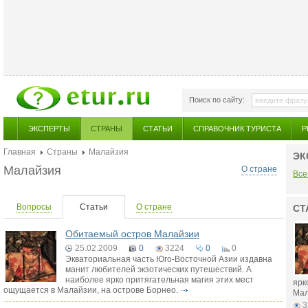
Поиск по сайту:
ЭКСПЕРТЫ
СТРАНЫ
СТАТЬИ
СПРАВОЧНИК ТУРИСТА
Р
Главная
Страны
Малайзия
ЭК
Малайзия
О стране
Все
Вопросы
Статьи
О стране
СТ
Обитаемый остров Малайзии
25.02.2009
0
3224
0
0
Экваториальная часть Юго-Восточной Азии издавна
манит любителей экзотических путешествий. А
наиболее ярко притягательная магия этих мест
ярк
ощущается в Малайзии, на острове Борнео.
Мал
3