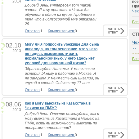
2014
пое
Добрый день. Интересен вот такой
Пра.
вопрос. Я хочу приехать в Чехию для
Чех
обучения в одном из вузов. Проблема в
том, что в долгосрочной мне отказали
Все
29 ...
читать
Ответов:
1
Комментариев:
0
ответ
СТ
Че
02.10
Могу ли я попросить убежище для сына
инвалида, на том основании, что у него
2013
нет здесь возможности жить
нормальной жизнью, у него здесь нет
Все
условий для нормальной жизни?
Здравствуйте Наталья. У меня такая
история .Я живу и работаю в Москве. Я
не замужем. У меня есть сын инвалид, он
глухой и слепой. Сейчас ему 17 лет...
читать
Ответов:
1
Комментариев:
0
ответ
08.06
Как я могу выехать из Казахстана в
Чехиею на ПМЖ?
2013
Добрый день. Ответе пожалуйста, как я
могу выехать из Казахстана в Чехиею на
ПМЖ, есть ли возможность выехать по
программе переселения?...
читать
Ответов:
1
Комментариев:
0
ответ