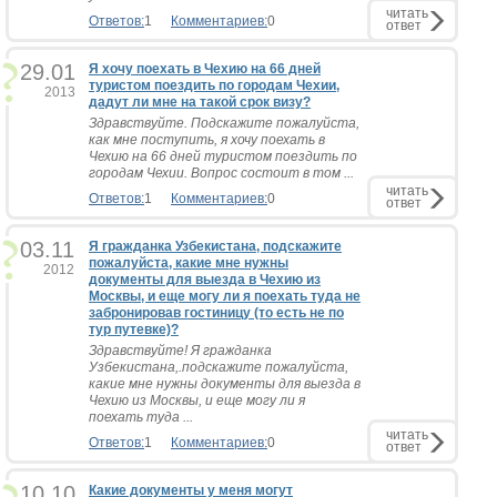
читать
Ответов:
1
Комментариев:
0
ответ
29.01
Я хочу поехать в Чехию на 66 дней
туристом поездить по городам Чехии,
2013
дадут ли мне на такой срок визу?
Здравствуйте. Подскажите пожалуйста,
как мне поступить, я хочу поехать в
Чехию на 66 дней туристом поездить по
городам Чехии. Вопрос состоит в том ...
читать
Ответов:
1
Комментариев:
0
ответ
03.11
Я гражданка Узбекистана, подскажите
пожалуйста, какие мне нужны
2012
документы для выезда в Чехию из
Москвы, и еще могу ли я поехать туда не
забронировав гостиницу (то есть не по
тур путевке)?
Здравствуйте! Я гражданка
Узбекистана,.подскажите пожалуйста,
какие мне нужны документы для выезда в
Чехию из Москвы, и еще могу ли я
поехать туда ...
читать
Ответов:
1
Комментариев:
0
ответ
10.10
Какие документы у меня могут