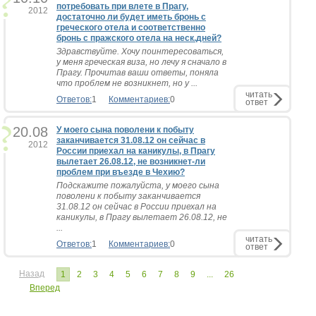
потребовать при влете в Прагу,
2012
достаточно ли будет иметь бронь с
греческого отела и соответственно
бронь с пражского отела на неск.дней?
Здравствуйте. Хочу поинтересоваться,
у меня греческая виза, но лечу я сначало в
Прагу. Прочитав ваши ответы, поняла
что проблем не возникнет, но у ...
читать
Ответов:
1
Комментариев:
0
ответ
20.08
У моего сына поволени к побыту
заканчивается 31.08.12 он сейчас в
2012
России приехал на каникулы, в Прагу
вылетает 26.08.12, не возникнет-ли
проблем при въезде в Чехию?
Подскажите пожалуйста, у моего сына
поволени к побыту заканчивается
31.08.12 он сейчас в России приехал на
каникулы, в Прагу вылетает 26.08.12, не
...
читать
Ответов:
1
Комментариев:
0
ответ
Назад
1
2
3
4
5
6
7
8
9
...
26
Вперед