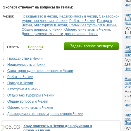
Праг
Чех
Эксперт отвечает на вопросы по темам:
Здр
Чехия:
Гражданство в Чехии
,
Недвижимость в Чехии
,
Санаторно-
1. 
курортное лечение в Чехии
,
Работа в Чехии
,
Погода в
реа.
Чехии
,
Автотуризм в Чехии
,
Отдых без турфирм в Чехии
,
Здр
Общие вопросы о Чехии
,
Оформление визы в Чехию
,
1. 
Достопримечательности, развлечения Чехии
Чех
Задать вопрос эксперту
Ответы
Вопросы
Здр
пой
игр
Гражданство в Чехии
Здр
дет
Недвижимость в Чехии
Чех
Санаторно-курортное лечение в Чехии
Работа в Чехии
Мих
пер
Погода в Чехии
оче
Автотуризм в Чехии
Мих
Отдых без турфирм в Чехии
и н
ин..
Общие вопросы о Чехии
Чех
Оформление визы в Чехию
Достопримечательности, развлечения Чехии
Здр
пое
Пра
05.03
Хочу приехать в Чехию для обучения в
Здр
одном из вузов...