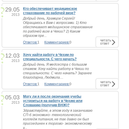
29.05
Кто обеспечивает медицинское
страхование по рабочей визе?
2013
Добрый день, Храмцов Сергей!
Обращаюсь к Вам с вопросами. 1) Кто
обеспечивает медицинское страхование
по рабочей визе в Чехии? 2) Каким
образом пре...
читать
Ответов:
1
Комментариев:
0
ответ
12.03
Хочу найти работу в Чехии по
специальности. С чего начать?
2013
Добрый день. Я медсестра с большим
стажем. Хочу найти работу в Чехии по
специальности. С чего начать? Заранее
благодарна, Людмила....
читать
Ответов:
1
Комментариев:
0
ответ
05.03
Могу ли я после окончания учебы
устроиться на работу в Чехию или
2013
Словакию (получив ВНЖ)?
Здравствуйте, в этом году я заканчиваю
СП-б экономико- технологический
колледж питания, не так давно он был
присоединен к торгово- экономическому
у...