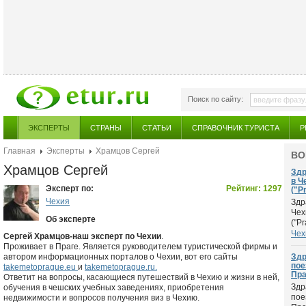
Поиск по сайту:
ЭКСПЕРТЫ
СТРАНЫ
СТАТЬИ
СПРАВОЧНИК ТУРИСТА
Р
Главная
Эксперты
Храмцов Сергей
ВО
Храмцов Сергей
Здр
в Ч
Эксперт по:
Рейтинг: 1297
("P
Чехия
Здр
Чех
Об эксперте
("Pr
Чех
Сергей Храмцов-наш эксперт по Чехии
.
Проживает в Праге. Является руководителем туристической фирмы и
автором информационных порталов о Чехии, вот его сайты
Здр
пое
takemetoprague.eu
и
takemetoprague.ru.
Праг
Ответит на вопросы, касающиеся путешествий в Чехию и жизни в ней,
Здр
обучения в чешских учебных заведениях, приобретения
пое
недвижимости и вопросов получения виз в Чехию.