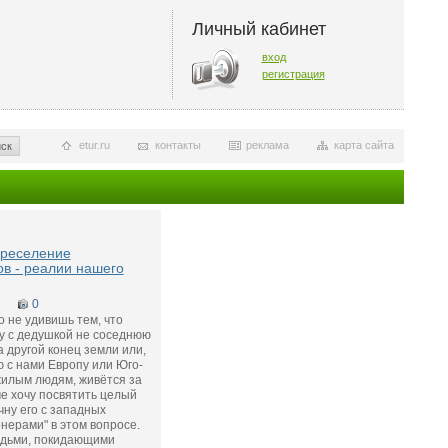
Личный кабинет
вход
регистрация
etur.ru
контакты
реклама
карта сайта
ск
ереселение
в - реалии нашего
9
0
о не удивишь тем, что
у с дедушкой не соседнюю
а другой конец земли или,
ю с нами Европу или Юго-
жилым людям, живётся за
е хочу посвятить целый
чну его с западных
нерами" в этом вопросе.
юдьми, покидающими