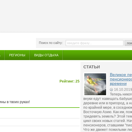
Поиск по сайту:
пои
А
РЕГИОНЫ
ВИДЫ ОТДЫХА
СТАТЬИ
Великое п
пенсионеро
Рейтинг: 25
времени
16.10.201
Теперь никог
внуки едут навещать бабушк
ны в твоих руках!
деревню или в пригород, а н
по крайней мере, в соседню
Восточную Азию. Как им, по
тридевять земель? Этой тем
цикл своих новых статей. На
пенсионеров, ставшими "пио
Что же движет пожилыми л