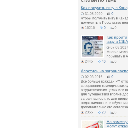
СТАТЬИ ПО ТЕМЕ
Как получить визу в Кан
31.08.2020
0
Чтобы получить визу в Кана
документы в Посольство нел
16216
0
0
Как пройти
визу в США
07.08.201
Многие моло
побывать в А
2445
46
0
Апостиль на загранпасп
02.03.2016
0
Все больше граждан РФ отпр
совершения коммерческих сд
в туристических целях или п
для путешествия вполне дос
загранпаспорт, то для прове
недвижимости или обучения
дополнительно его легализо
2355
23
0
На заметку:
могут отказ