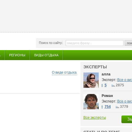
Поиск по сайту:
пои
А
РЕГИОНЫ
ВИДЫ ОТДЫХА
ЭКСПЕРТЫ
О виде отдыха
алла
Эксперт:
Все о ви
5
2875
Роман
Эксперт:
Все о ви
754
3779
Все эксперты
За