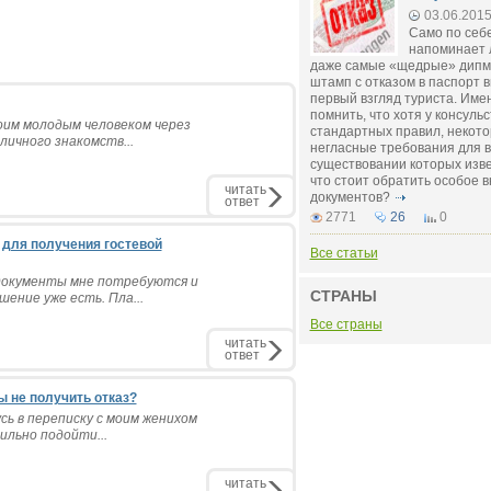
03.06.201
Само по себ
напоминает 
даже самые «щедрые» дипм
штамп с отказом в паспорт 
первый взгляд туриста. Име
помнить, что хотя у консуль
оим молодым человеком через
стандартных правил, некото
личного знакомств...
негласные требования для 
существовании которых изве
что стоит обратить особое
читать
документов?
ответ
2771
26
0
 для получения гостевой
Все статьи
документы мне потребуются и
СТРАНЫ
ение уже есть. Пла...
Все страны
читать
ответ
ы не получить отказ?
сь в переписку с моим женихом
ильно подойти...
читать