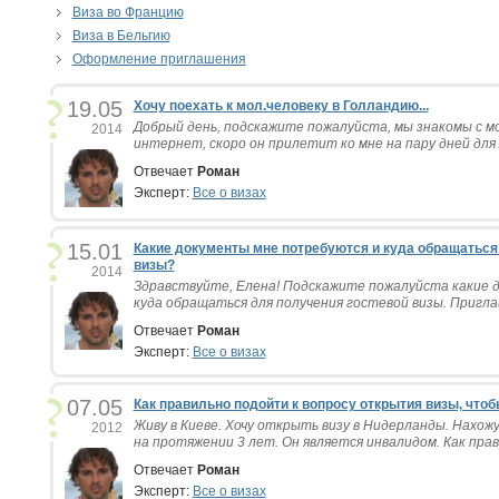
Виза во Францию
Виза в Бельгию
Оформление приглашения
19.05
Хочу поехать к мол.человеку в Голландию...
Добрый день, подскажите пожалуйста, мы знакомы с м
2014
интернет, скоро он прилетит ко мне на пару дней для 
Отвечает
Роман
Эксперт:
Все о визах
15.01
Какие документы мне потребуются и куда обращаться
визы?
2014
Здравствуйте, Елена! Подскажите пожалуйста какие 
куда обращаться для получения гостевой визы. Приглаш
Отвечает
Роман
Эксперт:
Все о визах
07.05
Как правильно подойти к вопросу открытия визы, чтоб
Живу в Киеве. Хочу открыть визу в Нидерланды. Нахожу
2012
на протяжении 3 лет. Он является инвалидом. Как прав
Отвечает
Роман
Эксперт:
Все о визах