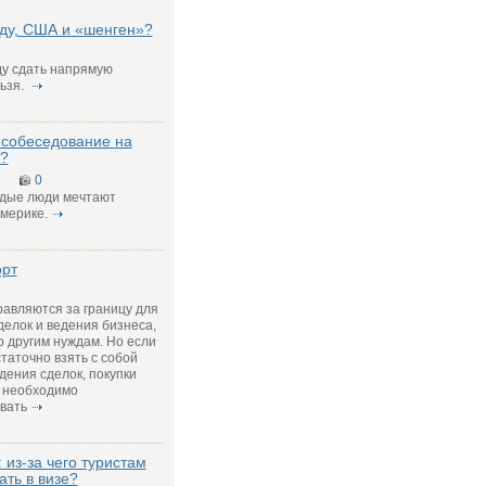
аду, США и «шенген»?
ду сдать напрямую
ьзя.
 собеседование на
?
7
0
дые люди мечтают
мерике.
орт
авляются за границу для
елок и ведения бизнеса,
о другим нуждам. Но если
таточно взять с собой
дения сделок, покупки
 необходимо
вать
 из-за чего туристам
ать в визе?