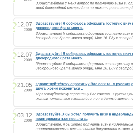
Здравствуйте!!! У меня вопрос по получению визы в Г
моей двоюродной сестры (она не может приглашать) д
12.07
Здравствуйте! Я собираюсь оформить гостевую визу 
двоюродного брата моего..
2009
Здравствуйте! Я собираюсь оформить гостевую визу 
двоюродного брата моего отца). Мне 16. Еду с сестрой, 
12.07
Здравствуйте! Я собираюсь оформить гостевую визу 
двоюродного брата моего..
2009
Здравствуйте! Я собираюсь оформить гостевую визу 
двоюродного брата моего отца). Мне 16. Еду с сестрой, 
21.05
здравствуйте!хочу спросить у Bас совета . я русская
друга ,хотим пожениться ..
2009
здравствуйте!хочу спросить у Bас совета . я русская,о
,хотим пожениться в голландии, но на данный момент я
03.12
Здравствуйте, я бы хотел получить визу в нидерланды
поинтересоваться весь ли с..
2008
Здравствуйте, я бы хотел получить визу в нидерланды
поинтересоваться весь ли список документов я имею, к