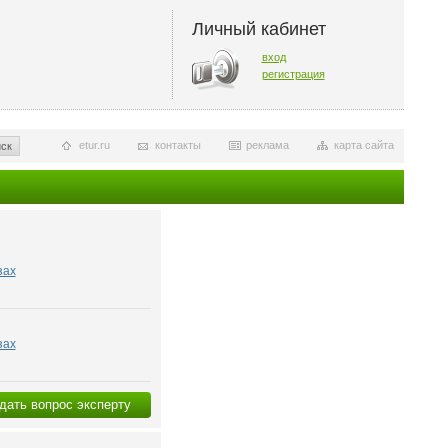
Личный кабинет
вход
регистрация
etur.ru
контакты
реклама
карта сайта
ск
зах
зах
дать вопрос эксперту