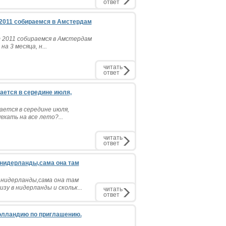
ответ
т 2011 собираемся в Амстердам
т 2011 собираемся в Амстердам
а 3 месяца, н...
читать
ответ
вается в середине июля,
ается в середине июля,
хать на все лето?...
читать
ответ
 нидерланды,сама она там
 нидерланды,сама она там
у в нидерланды и скольк...
читать
ответ
Голландию по приглашению.