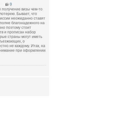
5
0
е получение визы чем-то
лотерею. Бывает, что
иссии неожиданно ставят
вполне благонадежного на
нно поэтому стоит
ств и прописан набор
рые страны могут иметь
въезжающих, о
стно не каждому. Итак, на
 внимание при оформлении