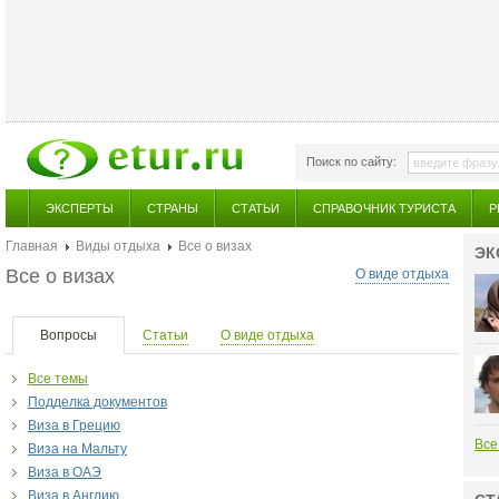
Поиск по сайту:
ЭКСПЕРТЫ
СТРАНЫ
СТАТЬИ
СПРАВОЧНИК ТУРИСТА
Р
Главная
Виды отдыха
Все о визах
ЭК
Все о визах
О виде отдыха
Вопросы
Статьи
О виде отдыха
Все темы
Подделка документов
Виза в Грецию
Все
Виза на Мальту
Виза в ОАЭ
Виза в Англию