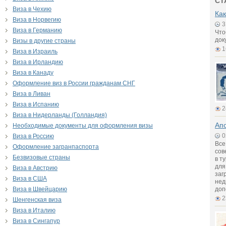
СТ
Виза в Чехию
Как
Виза в Норвегию
3
Виза в Германию
Что
док
Визы в другие страны
1
Виза в Израиль
Виза в Ирландию
Виза в Канаду
Оформление виз в России гражданам СНГ
Виза в Ливан
Виза в Испанию
2
Виза в Нидерланды (Голландия)
Апо
Необходимые документы для оформления визы
0
Виза в Россию
Все
Оформление загранпаспорта
сов
Безвизовые страны
в т
для
Виза в Австрию
заг
Виза в США
нед
Виза в Швейцарию
доп
2
Шенгенская виза
Виза в Италию
Виза в Сингапур