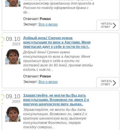
американскому гражданину для приезда в
Россию по поводу оформления брака с
гр...
Отвечает
Роман
читать
Эксперт:
Все о визах
ответ
09.10
Добрый день! Срочно нужна
консультация по визе а Австрию. Меня
2003
пригласил друг к себе в гости по гост..
Добрый день! Срочно нужна
консультация по визе а Австрию. Меня
пригласил друг к себе в гости по
гостевой визе до 90 дней, причем чтобы
ездить с ним по...
Отвечает
Роман
читать
Эксперт:
Все о визах
ответ
09.10
Здравствуйте, не могли бы Вы дать
консультацию. Возможно ли, имея 2-х
2003
кратную шенгенскую визу, выдан..
Здравствуйте, не могли бы Вы дать
консультацию. Возможно ли, имея 2-х
кратную шенгенскую визу, выданную
консульством Финляндии, первую
поездку соверши...