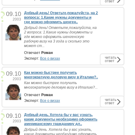
ответ
09.10
Добрый день! Ответьте,пожалуйста, на 2
вопроса: 1.Какие нужны документы и
2003
где можно оформить шенген..
Добрый день! Ответьте,пожалуйста, на
2 вопроса: 1.Какие нужны документы и
где можно оформить шенгенскую
рабочую визу на 3 года и сколько это
может ст...
Отвечает
Роман
читать
Эксперт:
Все о визах
ответ
09.10
Как можно быстрее получить
многократную деловую визу в Италию?..
2003
Как можно быстрее получить
многократную деловую визу в Италию?...
Отвечает
Роман
читать
Эксперт:
Все о визах
ответ
09.10
Добрый день. Хотела бы у вас узнать,
какие документы необходимо оформить
2003
американскому гражданину дл..
Добрый день. Хотела бы у вас узнать,
какие документы необходимо оформить