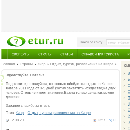
Поиск по сайту:
ЭКСПЕРТЫ
СТРАНЫ
СТАТЬИ
СПРАВОЧНИК ТУРИСТА
Р
Главная
Страны
Кипр
Отдых, туризм, развлечения на Кипре
КИ
В
Здравствуйте, Наталья!
Б
Подскажите, пожалуйста, во сколько обойдется отдых на Кипре в
О
январе 2011 года от 3-5 дней (хотим захватить Рождество)на двух
О
человек. Отель не имеет значения.Важна только цена, как можно
дешевле.
П
Ц
Заранее спасибо за ответ.
О
Тема:
Кипр
–
Отдых, туризм, развлечения на Кипре
Р
12.08.2011
1357
0
З
О