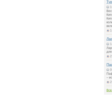
Тур
1
Вес
Кип
Кип
кол
вел
1
Лар
1
Лар
для
2
Паф
0
Паф
– и
2
Все