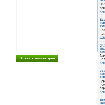
Пос
Кип
Кип
Еде
нов
рес
Еде
год
Кип
Здр
мы 
акт
Здр
Оставить комментарий
не 
Кип
Здр
пое
опр
Здр
пое
опр
Кип
Доб
жит