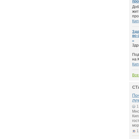
про
Доб
жит
про
Кип
Здр
во 
..
Здр
Под
на К
Кип
Все
СТ
Поч
лу
1
Мно
Кип
гос
мор
1