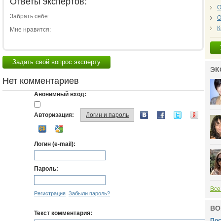
Ответы экспертов:
О
Забрать себе:
О
К
Мне нравится:
Задать свой вопрос эксперту
ЭК
Нет комментариев
Анонимный вход:
Авторизация:
Логин и пароль
Логин (e-mail):
Пароль:
Все
Регистрация
Забыли пароль?
ВО
Текст комментария:
Пос