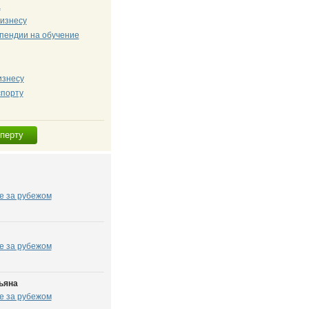
а
изнесу
ипендии на обучение
изнесу
спорту
сперту
е за рубежом
е за рубежом
ьяна
е за рубежом