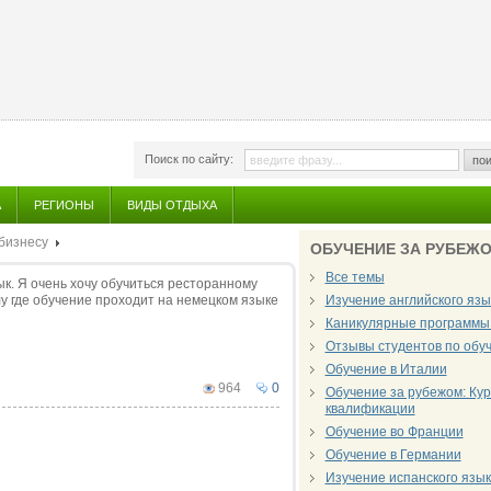
Поиск по сайту:
пои
А
РЕГИОНЫ
ВИДЫ ОТДЫХА
бизнесу
ОБУЧЕНИЕ ЗА РУБЕЖ
Все темы
ык. Я очень хочу обучиться ресторанному
лу где обучение проходит на немецком языке
Изучение английского язы
Каникулярные программы 
Отзывы студентов по обу
Обучение в Италии
964
0
Обучение за рубежом: Ку
квалификации
Обучение во Франции
Обучение в Германии
Изучение испанского язы