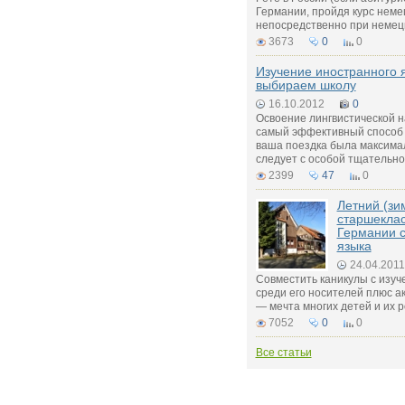
Германии, пройдя курс неме
непосредственно при немец
3673
0
0
Изучение иностранного 
выбираем школу
16.10.2012
0
Освоение лингвистической н
самый эффективный способ 
ваша поездка была максима
следует с особой тщательно
2399
47
0
Летний (зи
старшеклас
Германии с
языка
24.04.2011
Совместить каникулы с изуч
среди его носителей плюс а
— мечта многих детей и их 
7052
0
0
Все статьи