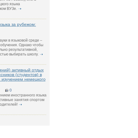
цкого языка
ком ВУЗе.
языка за рубежом:
ауки в языковой среде –
обучения. Однако чтобы
льно результативной,
стью выбирать школу.
мний) активный отдых
сников (студентов) в
 изучением немецкого
0
ением иностранного языка
ктивные занятия спортом
родителей!