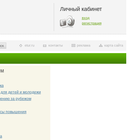
Личный кабинет
вход
регистрация
etur.ru
контакты
реклама
карта сайта
ск
ОМ
ка
для детей и молодежи
чению за рубежом
рсы повышения
ка