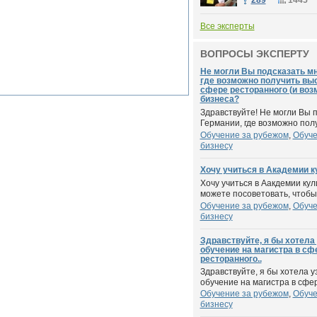
289
1445
Все эксперты
ВОПРОСЫ ЭКСПЕРТУ
Не могли Вы подсказать мн
где возможно получить вы
сфере ресторанного (и воз
бизнеса?
Здравствуйте! Не могли Вы 
Германии, где возможно полу
Обучение за рубежом
,
Обуче
бизнесу
Хочу учиться в Академии ку
Хочу учиться в Аакдемии кул
можете посоветовать, чтобы 
Обучение за рубежом
,
Обуче
бизнесу
Здравствуйте, я бы хотела
обучение на магистра в сфе
ресторанного..
Здравствуйте, я бы хотела у
обучение на магистра в сфер
Обучение за рубежом
,
Обуче
бизнесу