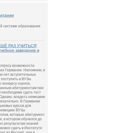
ритании
ой системе образования
ЕЩЁ РАЗ УЧИТЬСЯ
учебное заведение в
вопросу возможности
ах Германии. Напомним, в
и нет вступительных
 поступить в ВУЗы
 конкурсу оценок,
ранным абитуриентам при
 необходимо сдать тест
 Однако, владеть немецким
бязательно. В Германии
ыковых курсов для
 немецкие ВУЗы
ллов, которые абитуриент
, в котором обучался до
по результатам знаний
можно сдать в Институте
нт из России), или в