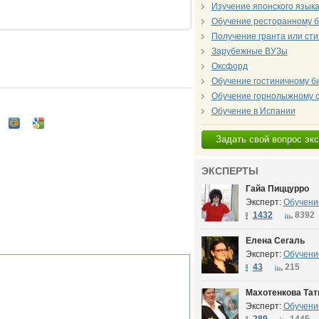
Изучение японского язык
Обучение ресторанному б
Получение гранта или ст
Зарубежные ВУЗы
Оксфорд
Обучение гостиничному б
Обучение горнолыжному 
Обучение в Испании
Задать свой вопрос эк
ЭКСПЕРТЫ
Гайа Пиццурро
Эксперт:
Обучени
1432
8392
Елена Сегаль
Эксперт:
Обучени
43
215
Махотенкова Тат
Эксперт:
Обучени