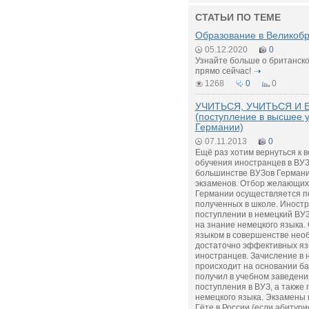
СТАТЬИ ПО ТЕМЕ
Образование в Великоб
05.12.2020
0
Узнайте больше о британск
прямо сейчас!
1268
0
0
УЧИТЬСЯ, УЧИТЬСЯ И 
(поступление в высшее 
Германии)
07.11.2013
0
Ещё раз хотим вернуться к 
обучения иностранцев в ВУЗ
большинстве ВУЗов Германи
экзаменов. Отбор желающих
Германии осуществляется по
полученных в школе. Иност
поступлении в немецкий ВУЗ
на знание немецкого языка.
языком в совершенстве нео
достаточно эффективных яз
иностранцев. Зачисление в
происходит на основании ба
получил в учебном заведении
поступления в ВУЗ, а также 
немецкого языка. Экзамены 
Гёте в России (если абитурие