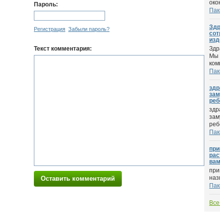
око
Пароль:
Пак
Здр
Регистрация
Забыли пароль?
сот
изд
Текст комментария:
Здр
Мы 
ком
Пак
здр
зам
реб
здр
зам
ребё
Пак
при
рас
вам
при
наз
Оставить комментарий
Пак
Все