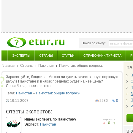
Поиск по сайту:
ЭКСПЕРТЫ
СТРАНЫ
СТАТЬИ
СПРАВОЧНИК ТУРИСТА
Р
Главная
Страны
Пакистан
Пакистан: общие вопросы
ПА
В
Здравствуйте, Людмила. Можно ли купить качественную норковую
шубу в Пакистане и в каких пределах будет на нее цена?
О
Спасибо заранее за ответ
П
Тема:
Пакистан
–
Пакистан: общие вопросы
З
П
19.11.2007
2236
0
Р
Ответы экспертов:
Ищем эксперта по Пакистану
оценить
0
Эксперт:
Пакистан
ЭК