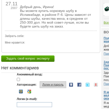
27.11
Добрый день, Ирина!
2007
Вы можете купить норковую шубу в
Исламабаде, в районе F-6. Цены зависят от
длины шубы, качества меха, в среднем от
250-300 дол. Но мой совет-лучше, если вы
Все
будете шить шубу на заказ.
ВО
Забрать себе:
Под
мак
Мне нравится:
Доб
жив
Пак
Задать свой вопрос эксперту
Здр
Пак
Нет комментариев
пос
Здр
Анонимный вход:
Пак
пос
Пак
Авторизация:
Логин и пароль
Я и
мед
око
Логин (e-mail):
Я и
мед